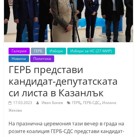
т
К
а
з
а
н
Галерия
ГЕРБ
Избори
Избори за НС (27-МИР)
л
Новини
Политика
ъ
ГЕРБ представи
к
кандидат-депутатската
и
си листа в Казанлък
о
б
,
,
17.03.2023
Иван Бонев
ГЕРБ
ГЕРБ-СДС
Илиана
л
Жекова
а
На празнична церемония тази вечер в града на
с
розите коалиция ГЕРБ-СДС представи кандидат-
т