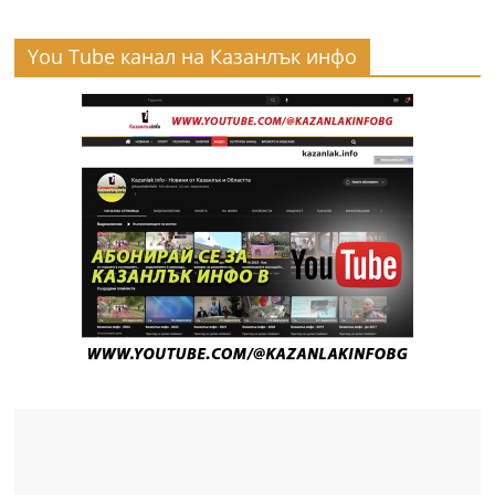
You Tube канал на Казанлък инфо