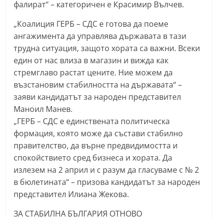
фалират“ – категоричен е Красимир Вълчев.
„Коалиция ГЕРБ – СДС е готова да поеме
ангажимента да управлява държавата в тази
трудна ситуация, защото хората са важни. Всеки
един от нас влиза в магазин и вижда как
стремглаво растат цените. Ние можем да
възстановим стабилността на държавата“ –
заяви кандидатът за народен представител
Маноил Манев.
„ГЕРБ – СДС е единствената политическа
формация, която може да състави стабилно
правителство, да върне предвидимостта и
спокойствието сред бизнеса и хората. Да
излезем на 2 април и с разум да гласуваме с № 2
в бюлетината“ – призова кандидатът за народен
представител Илиана Жекова.
ЗА СТАБИЛНА БЪЛГАРИЯ ОТНОВО