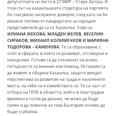
депутатската си листа в 27 МИР – Стара Загора. И
С
този път на казанлъшката структура на партията
т
бе гласувано заслужено доверие, след като на бе
а
решено петима от кандидатите за народни
р
представители да са от Казанлък. Това са:
а
ИЛИАНА ЖЕКОВА, МЛАДЕН ЖЕЛЕВ, ВЕСЕЛИН
СИРАКОВ, МИХАИЛ КОЛИМЕЧКОВ И МАРИЯНА
З
ТОДОРОВА – КАМЕНОВА
. Те са образовани, с
а
опит в сферата, в която се развиват, отговорни и
г
находчиви. Готови са да откликнат на всеки,
о
потърсил ги за мнение или помощ. Останали са
р
да живеят в община Казанлък, защото виждат
а
перспектива за развитие на града и населените
–
места, на себе си и семействата си. Те са част от
k
отбора на ГЕРБ в областта, който в тези трудни
времена е готов да докаже, че може да бъде
a
силен и да помогне за това България отново да
z
бъде стабилна.
a