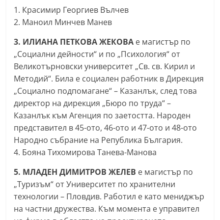
a
1. Красимир Георгиев Вълчев
2. Маноил Минчев Манев
k
-
3. ИЛИАНА ПЕТКОВА ЖЕКОВА
е магистър по
b
„Социални дейности“ и по „Психология“ от
g
Великотърновски университет „Св. св. Кирил и
.
Методий“. Била е социален работник в Дирекция
„Социално подпомагане“ – Казанлък, след това
i
директор на дирекция „Бюро по труда“ –
n
Казанлък към Агенция по заетостта. Народен
f
представител в 45-ото, 46-ото и 47-ото и 48-ото
o
Народно събрание на Република България.
,
4. Бояна Тихомирова Танева-Манова
g
5. МЛАДЕН ДИМИТРОВ ЖЕЛЕВ
е магистър по
a
„Туризъм“ от Университет по хранителни
l
технологии – Пловдив. Работил е като мениджър
l
на частни дружества. Към момента е управител
e