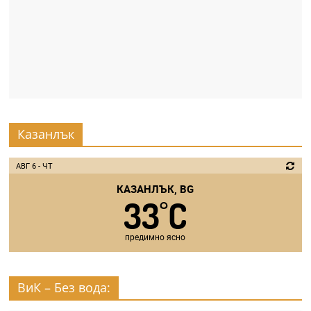
Казанлък
АВГ 6 - ЧТ
КАЗАНЛЪК, BG
33
C
°
предимно ясно
ВиК – Без вода: