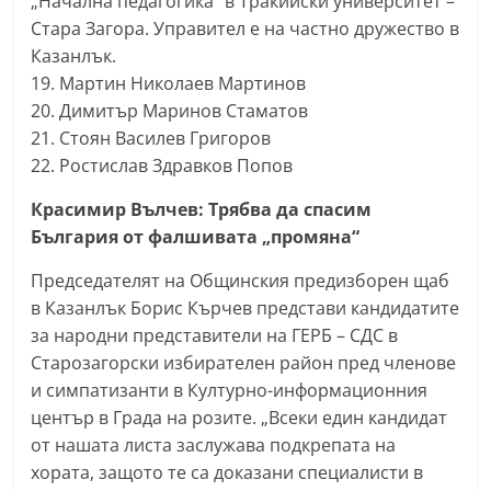
„Начална педагогика“ в Тракийски университет –
Стара Загора. Управител е на частно дружество в
Казанлък.
19. Мартин Николаев Мартинов
20. Димитър Маринов Стаматов
21. Стоян Василев Григоров
22. Ростислав Здравков Попов
Красимир Вълчев: Трябва да спасим
България от фалшивата „промяна“
Председателят на Общинския предизборен щаб
в Казанлък Борис Кърчев представи кандидатите
за народни представители на ГЕРБ – СДС в
Старозагорски избирателен район пред членове
и симпатизанти в Културно-информационния
център в Града на розите. „Всеки един кандидат
от нашата листа заслужава подкрепата на
хората, защото те са доказани специалисти в