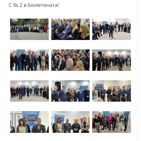
С № 2 в бюлетината!