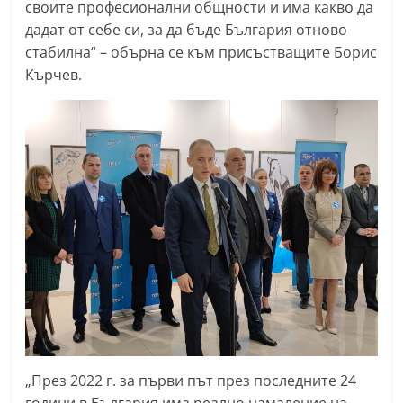
своите професионални общности и има какво да
дадат от себе си, за да бъде България отново
стабилна“ – обърна се към присъстващите Борис
Кърчев.
„През 2022 г. за първи път през последните 24
години в България има реално намаление на