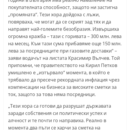
покупателната способност, защото ни застигна
„промяната“. Тези хора дойдоха с лъжи,
повярваха, че могат да се скрият зад тях и да
направят най-големите безобразия. Извършиха
огромна кражба – тази с горивата – 300 млн. лева
на месец. Към тази сума прибавяме още 150 млн.
лева за посредниците при газовите доставки“ –
заяви водачът на листата Красимир Вълчев. Той
припомни, че правителството на Кирил Петков
умишлено е „изтървало“ момента, в който е
трябвало да пресече рекордната инфлация чрез
компенсации на бизнеса за високите сметки за
ток, защото за това няма посредници.
„Тези хора са готови да разрушат държавата
заради собствения си политически успех и
алчност и те почти го направиха. Реално в
момента два пъти се харчи за сметка на