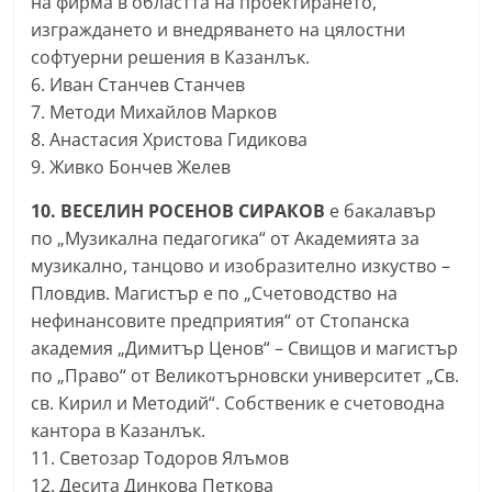
на фирма в областта на проектирането,
r
изграждането и внедряването на цялостни
y
софтуерни решения в Казанлък.
-
6. Иван Станчев Станчев
7. Методи Михайлов Марков
k
8. Анастасия Христова Гидикова
a
9. Живко Бончев Желев
z
a
10. ВЕСЕЛИН РОСЕНОВ СИРАКОВ
е бакалавър
n
по „Музикална педагогика“ от Академията за
музикално, танцово и изобразително изкуство –
l
Пловдив. Магистър е по „Счетоводство на
a
нефинансовите предприятия“ от Стопанска
k
академия „Димитър Ценов“ – Свищов и магистър
.
по „Право“ от Великотърновски университет „Св.
c
св. Кирил и Методий“. Собственик е счетоводна
o
кантора в Казанлък.
m
11. Светозар Тодоров Ялъмов
12. Десита Динкова Петкова