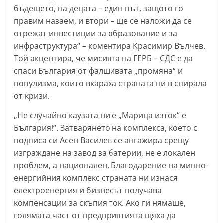
бъдещето, на децата – един път, защото го
правим назаем, и втори – ще се наложи да се
отрежат инвестиции за образование и за
инфраструктура“ – коментира Красимир Вълчев.
Той акцентира, че мисията на ГЕРБ – СДС е да
спаси България от фалшивата „промяна“ и
популизма, които вкараха страната ни в спирала
от кризи.
„Не случайно каузата ни е „Марица изток“ е
България!“. Затварянето на комплекса, което с
подписа си Асен Василев се ангажира срещу
изграждане на завод за батерии, не е локален
проблем, а национален. Благодарение на минно-
енергийния комплекс страната ни изнася
електроенергия и бизнесът получава
компенсации за скъпия ток. Ако ги нямаше,
голямата част от предприятията щяха да