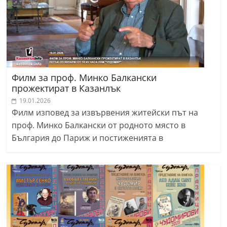
Филм за проф. Минко Балкански
прожектират в Казанлък
19.01.2026
Филм изповед за извървения житейски път на
проф. Минко Балкански от родното място в
България до Париж и постиженията в