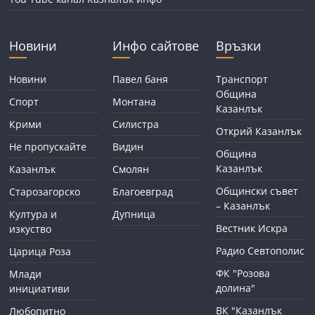
Новини
Инфо сайтове
Връзки
Новини
Павел баня
Транспорт
Община
Спорт
Монтана
Казанлък
Крими
Силистра
Открий Казанлък
Не пропускайте
Видин
Община
Казанлък
Казанлък
Смолян
Общински съвет
Старозагорско
Благоевград
– Казанлък
Култура и
Дупница
Вестник Искра
изкуство
Радио Севтополис
Царица Роза
ФК "Розова
Млади
долина"
инициативи
ВК "Казанлък
Любопитно