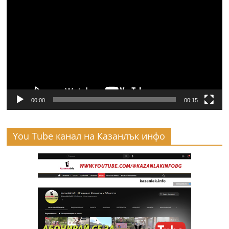
00:00
00:15
You Tube канал на Казанлък инфо