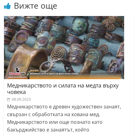
Вижте още
Медникарството и силата на медта върху
човека
08.09.2023
Медникарството е древен художествен занаят,
свързан с обработката на кована мед.
Медникарството или още познато като
бакърджийство е занаятът, който