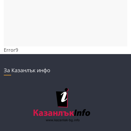
Error9
За Казанлък инфо