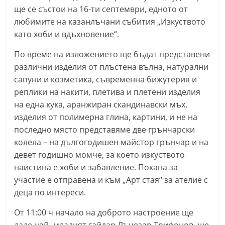
ще се състои на 16-ти септември, едното от
n
любимите на казанлъчани събития „Изкуството
l
като хоби и вдъхновение“.
a
k
По време на изложението ще бъдат представени
.
различни изделия от плъстена вълна, натурални
сапуни и козметика, съвременна бижутерия и
i
реплики на накити, плетива и плетени изделия
n
на една кука, аранжиран скандинавски мъх,
f
изделия от полимерна глина, картини, и не на
o
последно място представяме две грънчарски
,
колела – на дългогодишен майстор грънчар и на
k
девет годишно момче, за което изкуството
a
наистина е хоби и забавление. Покана за
z
участие е отправена и към „Арт стая“ за ателие с
a
деца по интереси.
n
От 11:00 ч начало на доброто настроение ще
l