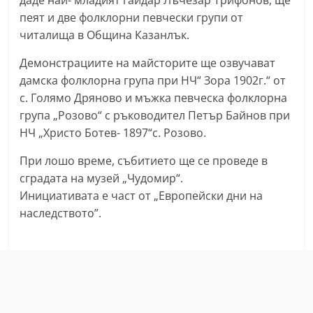
даде най- младият гайдар Лъчезар Трифонов, ще
a
пеят и две фолклорни певчески групи от
k
читалища в Община Казанлък.
-
Демонстрациите на майсторите ще озвучават
b
дамска фолклорна група при НЧ“ Зора 1902г.“ от
g
с. Голямо Дряново и мъжка певческа фолклорна
.
група „Розово“ с ръководител Петър Байнов при
i
НЧ „Христо Ботев- 1897“с. Розово.
n
При лошо време, събитието ще се проведе в
f
сградата на музей „Чудомир“.
o
Инициативата е част от „Европейски дни на
,
наследството”.
g
a
l
l
e