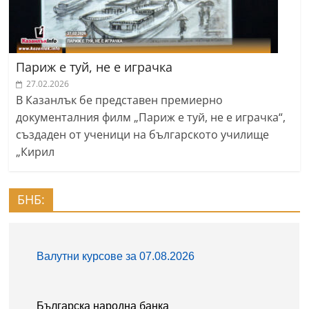
Париж е туй, не е играчка
27.02.2026
В Казанлък бе представен премиерно
документалния филм „Париж е туй, не е играчка“,
създаден от ученици на българското училище
„Кирил
БНБ: