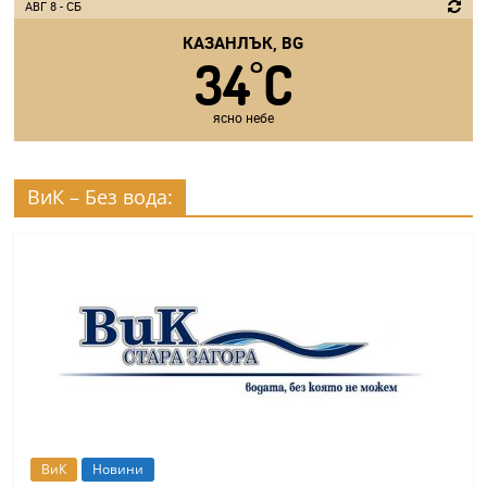
АВГ 8 - СБ
КАЗАНЛЪК, BG
34
C
°
ясно небе
ВиК – Без вода:
ВиК
Новини