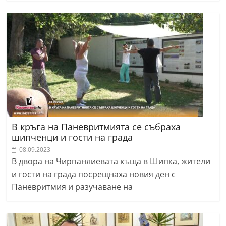
В кръга на Паневритмията се събраха
шипченци и гости на града
08.09.2023
В двора на Чирпанлиевата къща в Шипка, жители
и гости на града посрещнаха новия ден с
Паневритмия и разучаване на