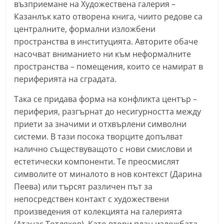
възприемане на Художествена галерия –
С
Казанлък като отворена книга, чиито редове са
т
централните, формални изложбени
а
пространства в институцията. Авторите обаче
р
насочват вниманието ни към неформалните
а
пространства – помещения, които се намират в
периферията на сградата.
З
а
Така се придава форма на конфликта център –
г
периферия, разгърнат до несигурността между
о
приети за значими и отхвърлени символни
р
системи. В тази посока творците допълват
налично съществуващото с нови смислови и
а
естетически компоненти. Те преосмислят
–
символите от миналото в нов контекст (Дарина
k
Пеева) или търсят различен път за
a
непосредствен контакт с художествени
z
произведения от колекцията на галерията
a