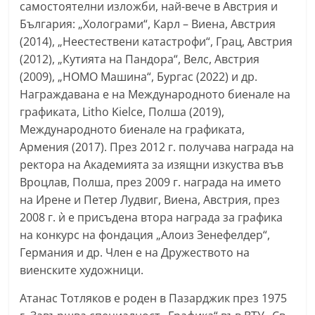
самостоятелни изложби, най-вече в Австрия и
България: „Холограми“, Карл – Виена, Австрия
(2014), „Неестествени катастрофи“, Грац, Австрия
(2012), „Кутията на Пандора“, Велс, Австрия
(2009), „HOMO Машина“, Бургас (2022) и др.
Награждавана е на Международното биенале на
графиката, Litho Kielce, Полша (2019),
Международното биенале на графиката,
Армения (2017). През 2012 г. получава награда на
ректора на Академията за изящни изкуства във
Вроцлав, Полша, през 2009 г. награда на името
на Ирене и Петер Лудвиг, Виена, Австрия, през
2008 г. ѝ е присъдена втора награда за графика
на конкурс на фондация „Алоиз Зенефелдер“,
Германия и др. Член е на Дружеството на
виенските художници.
Атанас Тотляков е роден в Пазарджик през 1975