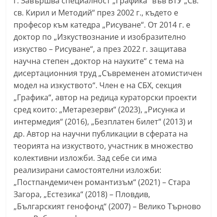
г. Завършва специалност „Графика“ във ВТУ „Св.
св. Кирил и Методий“ през 2002 г., където е
професор към катедра „Рисуване“. От 2014 г. е
доктор по „Изкуствознание и изобразително
изкуство – Рисуване“, а през 2022 г. защитава
научна степен „доктор на науките“ с тема на
дисертационния труд „Съвременен атомистичен
модел на изкуството“. Член е на СБХ, секция
„Графика“, автор на редица кураторски проекти
сред които: „Метарезерви“ (2023), „Рисунка и
интермедия“ (2016), „Безплатен билет“ (2013) и
др. Автор на научни публикации в сферата на
теорията на изкуството, участник в множество
колективни изложби. Зад себе си има
реализирани самостоятелни изложби:
„Постпандемичен романтизъм“ (2021) – Стара
Загора, „Естезика“ (2018) – Пловдив,
„Българският генофонд“ (2007) – Велико Търново