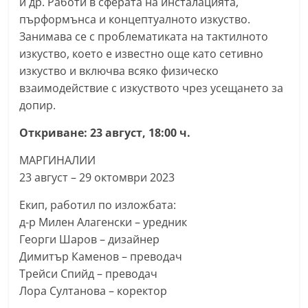
и др. Работи в сферата на инсталацията,
пърформънса и концептуалното изкуство.
Занимава се с проблематиката на тактилното
изкуство, което е известно още като сетивно
изкуство и включва всяко физическо
взаимодействие с изкуството чрез усещането за
допир.
Откриване: 23 август, 18:00 ч.
МАРГИНАЛИИ
23 август – 29 октомври 2023
Екип, работил по изложбата:
д-р Милен Алагенски – уредник
Георги Шаров – дизайнер
Димитър Каменов – преводач
Трейси Спийд – преводач
Лора Султанова – коректор