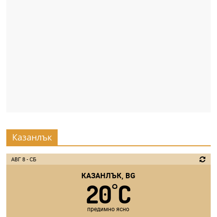
Казанлък
АВГ 8 - СБ
КАЗАНЛЪК, BG
20
C
°
предимно ясно