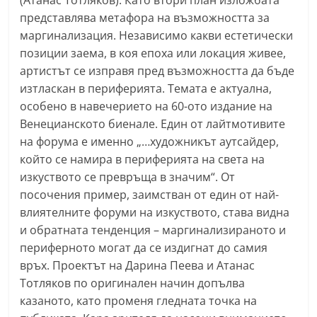
(Атанас Тотляков). Като втори план изложбата
n
представлява метафора на възможността за
l
маргинализация. Независимо какви естетически
a
позиции заема, в коя епоха или локация живее,
артистът се изправя пред възможността да бъде
k
изтласкан в периферията. Темата е актуална,
.
особено в навечерието на 60-ото издание на
i
Венецианското биенале. Един от лайтмотивите
n
на форума е именно „…художникът аутсайдер,
f
който се намира в периферията на света на
o
изкуството се превръща в значим“. От
,
посочения пример, заимстван от един от най-
k
влиятелните форуми на изкуството, става видна
и обратната тенденция – маргинализираното и
a
периферното могат да се издигнат до самия
z
връх. Проектът на Дарина Пеева и Атанас
a
Тотляков по оригинален начин допълва
n
казаното, като променя гледната точка на
l