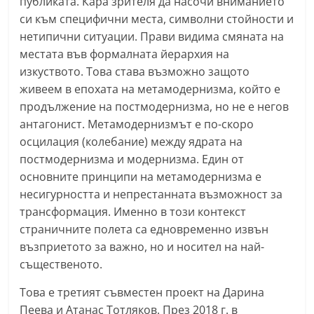
публиката. Кара зрителя да насочи вниманието
a
си към специфични места, символни стойности и
k
нетипични ситуации. Прави видима смяната на
-
местата във формалната йерархия на
изкуството. Това става възможно защото
b
живеем в епохата на метамодернизма, който е
g
продължение на постмодернизма, но не е негов
.
антагонист. Метамодернизмът е по-скоро
i
осцилация (колебание) между ядрата на
n
постмодернизма и модернизма. Един от
f
основните принципи на метамодернизма е
o
несигурността и непрестанната възможност за
,
трансформация. Именно в този контекст
g
страничните полета са едновременно извън
възприетото за важно, но и носител на най-
a
същественото.
l
l
Това е третият съвместен проект на Дарина
e
Пеева и Атанас Тотляков. През 2018 г. в