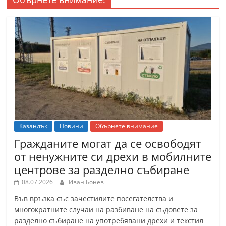
Казанлък
Новини
Обърнете внимание
Гражданите могат да се освободят
от ненужните си дрехи в мобилните
центрове за разделно събиране
08.07.2026
Иван Бонев
Във връзка със зачестилите посегателства и
многократните случаи на разбиване на съдовете за
разделно събиране на употребявани дрехи и текстил