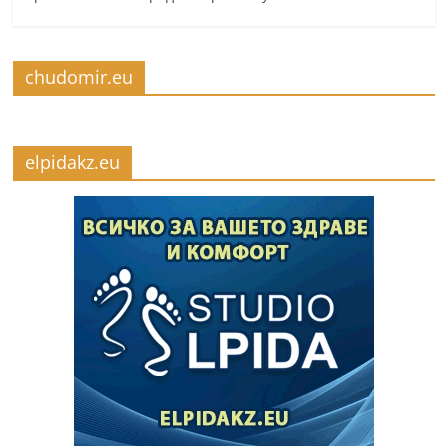
chudomir.eu
elpidakz.eu