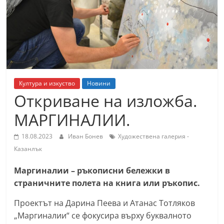
т
К
а
з
а
н
Култура и изкуство
Новини
л
Откриване на изложба.
ъ
МАРГИНАЛИИ.
к
и
18.08.2023
Иван Бонев
Художествена галерия -
о
Казанлък
б
Маргиналии – ръкописни бележки в
л
страничните полета на книга или ръкопис.
а
Проектът на Дарина Пеева и Атанас Тотляков
с
„Маргиналии“ се фокусира върху буквалното
т