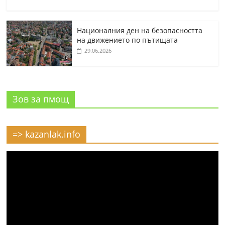
Националния ден на безопасността
на движението по пътищата
29.06.2026
Зов за пмощ
=> kazanlak.info
Видео