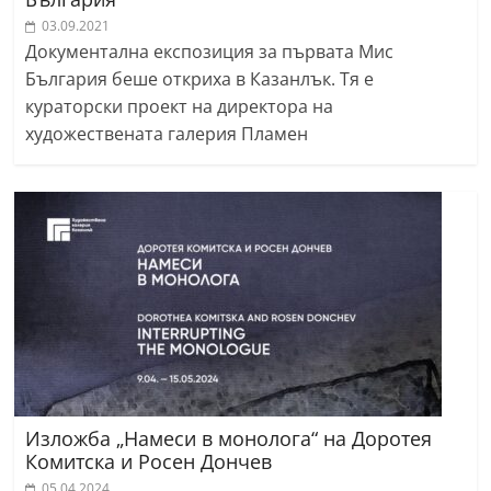
03.09.2021
Документална експозиция за първата Мис
България беше откриха в Казанлък. Тя е
кураторски проект на директора на
художествената галерия Пламен
Изложба „Намеси в монолога“ на Доротея
Комитска и Росен Дончев
05.04.2024