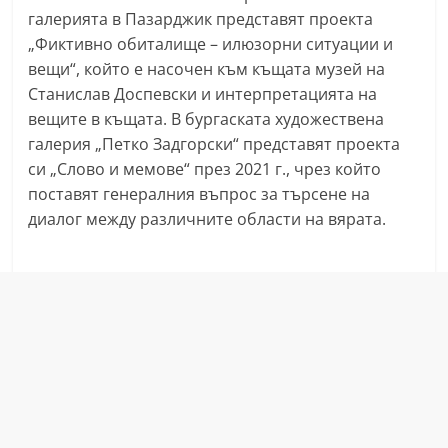
r
галерията в Пазарджик представят проекта
„Фиктивно обиталище – илюзорни ситуации и
y
вещи“, който е насочен към къщата музей на
-
Станислав Доспевски и интерпретацията на
k
вещите в къщата. В бургаската художествена
a
галерия „Петко Задгорски“ представят проекта
z
си „Слово и мемове“ през 2021 г., чрез който
a
поставят генералния въпрос за търсене на
n
диалог между различните области на вярата.
l
a
k
.
c
o
m