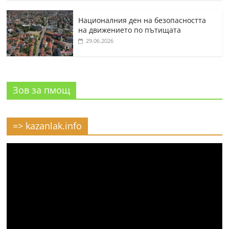
Националния ден на безопасността
на движението по пътищата
29.06.2026
Зов за пмощ
=> kazanlak.info
Видео