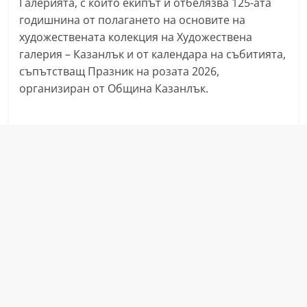
Галерията, с който екипът и отбелязва 125-ата
r
годишнина от полагането на основите на
y
художествената колекция на Художествена
-
галерия – Казанлък и от календара на събитията,
k
съпътстващ Празник на розата 2026,
организиран от Община Казанлък.
a
z
a
n
l
a
k
.
c
o
m