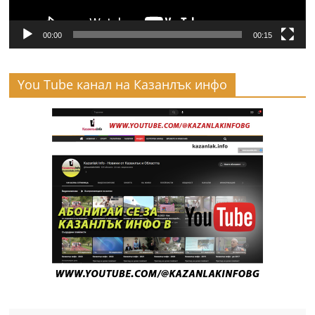
00:00
00:15
You Tube канал на Казанлък инфо