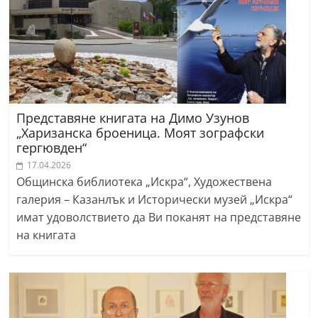
Представяне книгата на Димо Узунов
„Харизанска броеница. Моят зографски
гергювден“
17.04.2026
Общинска библиотека „Искра“, Художествена
галерия – Казанлък и Исторически музей „Искра“
имат удоволствието да Ви поканят на представяне
на книгата