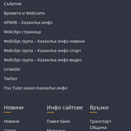
Събития
Времето и Webcams
АРХИВ – Казанлък инфо
Фейсбук страница
Фейсбук група – Казанлък инфо новини
Фейсбук група – Казанлък инфо спорт
Фейсбук група – Казанлък инфо видео
LinkedIn
Twitter
You Tube канал Казналък инфо
Новини
Инфо сайтове
Връзки
Новини
Павел баня
Транспорт
Община
Спорт
Монтана