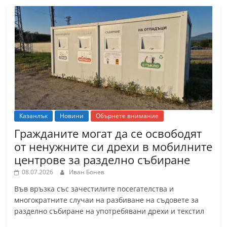
Казанлък
Новини
Обърнете внимание
Гражданите могат да се освободят
от ненужните си дрехи в мобилните
центрове за разделно събиране
08.07.2026
Иван Бонев
Във връзка със зачестилите посегателства и
многократните случаи на разбиване на съдовете за
разделно събиране на употребявани дрехи и текстил