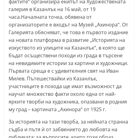
фактите“ организира екипът на Художествената
n
галерия в Казанлък на 16 май, от 19
l
часа.Началната точка, обявена от
a
организаторите е входът на Музей „Ахинора“. От
k
Галерията обясняват, че това е първото издание
на новата платформа в развитие „Историята на
.
изкуството из улиците на Казанлък“, в която ще
i
бъдат осъществени походи из града в търсене
n
на невидимите истории за картини и художници.
f
Първата среща е с удивителния свят на Иван
o
Милев. Пътешествайки из Казанлък,
,
участниците в похода ще имат възможност да
k
научат множество факти около една от най-
a
ярките творби на художника, опазвани в родния
z
му град – картината „Ахинора“ от 1925 г.
a
За историята на тази творба, за нейната странна
n
съдба и пътя ѝ от забвението до любовта на
l
публиката; за въпросите, които този образ