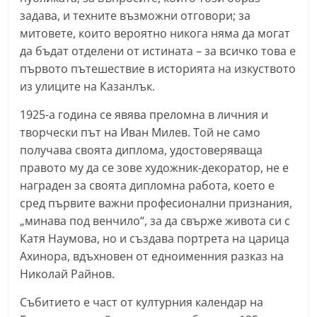
a
задава, и техните възможни отговори; за
k
митовете, които вероятно никога няма да могат
да бъдат отделени от истината – за всичко това е
-
първото пътешествие в историята на изкуството
b
из улиците на Казанлък.
g
.
1925-а година се явява преломна в личния и
i
творчески път на Иван Милев. Той не само
получава своята диплома, удостоверяваща
n
правото му да се зове художник-декоратор, не е
f
награден за своята дипломна работа, което е
o
сред първите важни професионални признания,
,
„минава под венчило“, за да свърже живота си с
g
Катя Наумова, но и създава портрета на царица
a
Ахинора, вдъхновен от едноименния разказ на
l
Николай Райнов.
l
Събитието е част от културния календар на
e