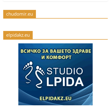
chudomir.eu
elpidakz.eu