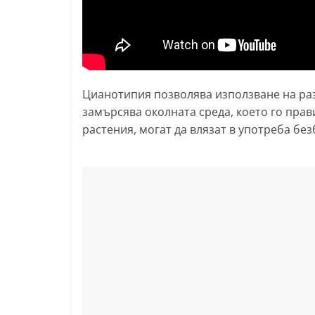
l
a
k
.
Цианотипия позволява използване на раз
i
замърсява околната среда, което го прав
n
растения, могат да влязат в употреба бе
f
o
,
k
a
z
a
n
l
a