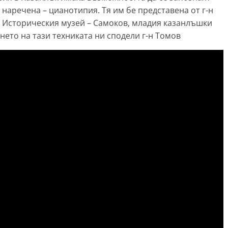
 наречена – цианотипия. Тя им бе представена от г-н
в Историческия музей – Самоков, младия казанлъшки
нето на тази техниката ни сподели г-н Томов