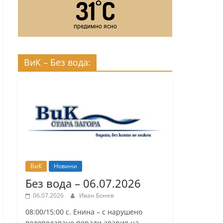
31
C
°
предимно ясно
ВиК – Без вода:
ВиК
Новини
Без вода – 06.07.2026
06.07.2026
Иван Бонев
08:00/15:00 с. Енина – с нарушено
водоподаване поради авария на