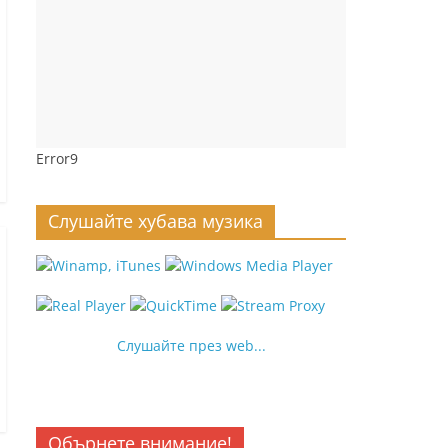
Error9
Слушайте хубава музика
Слушайте през web...
Обърнете внимание!