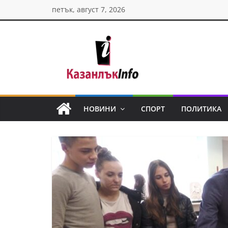
Skip
петък, август 7, 2026
to
content
Казанлък
инфо
НОВИНИ
СПОРТ
ПОЛИТИКА
Н
о
в
и
н
и
о
т