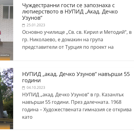
Чуждестранни гости се запознаха с
лютиерството в НУПИД „Акад. Дечко
Узунов“
25.01.2023
Основно училище „Св. св. Кирил и Методий“, в
гр. Николаево, е домакин на група
представители от Турция по проект на
НУПИД „акад. Дечко Узунов“ навърши 55
години
04.10.2023
НУПИД „акад. Дечко Узунов“ в гр. Казанлък
навърши 55 години. През далечната. 1968
година – Художествената гимназия се открива
като