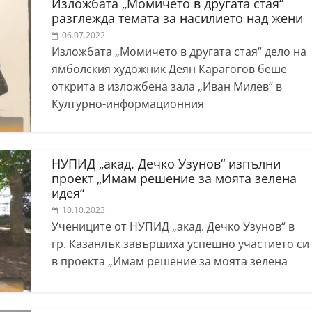
Изложбата „Момичето в другата стая“
разглежда темата за насилието над жени
06.07.2022
Изложбата „Момичето в другата стая“ дело на
ямболския художник Деян Карагогов беше
открита в изложбена зала „Иван Милев“ в
Културно-информационния
НУПИД „акад. Дечко Узунов“ изпълни
проект „Имам решение за моята зелена
идея“
10.10.2023
Учениците от НУПИД „акад. Дечко Узунов“ в
гр. Казанлък завършиха успешно участието си
в проекта „Имам решение за моята зелена