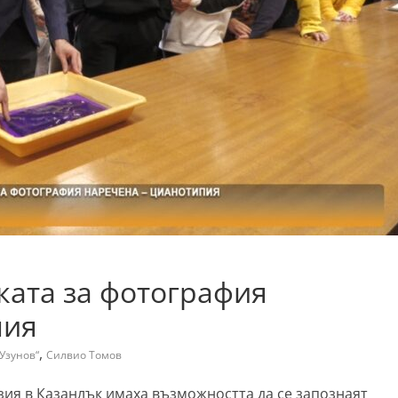
ката за фотография
пия
,
Узунов“
Силвио Томов
ия в Казанлък имаха възможността да се запознаят