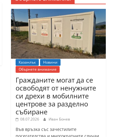
Казанлък
Новини
Обърнете внимание
Гражданите могат да се
освободят от ненужните
си дрехи в мобилните
центрове за разделно
събиране
08.07.2026
Иван Бонев
Във връзка със зачестилите
посегателства и многократните случаи