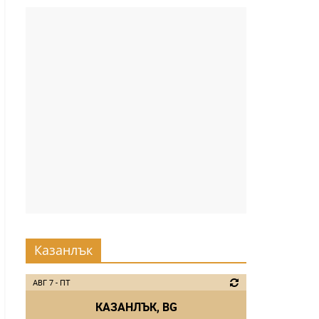
Казанлък
АВГ 7 - ПТ
КАЗАНЛЪК, BG