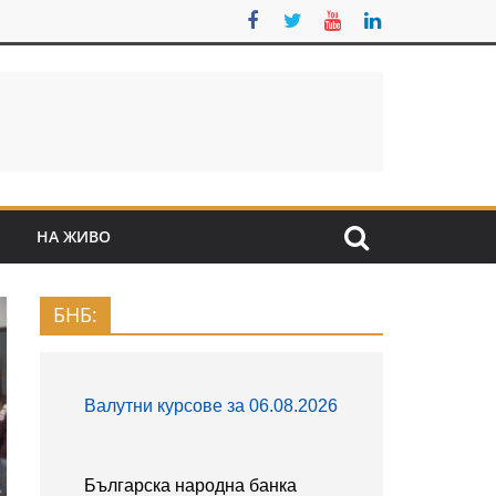
S
НА ЖИВО
БНБ: