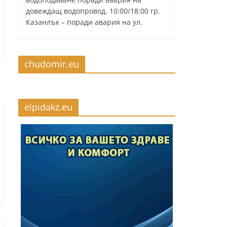
довеждащ водопровод. 10:00/18:00 гр.
Казанлък – поради авария на ул.
chudomir.eu
elpidakz.eu