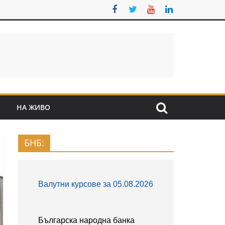
S
НА ЖИВО
БНБ: