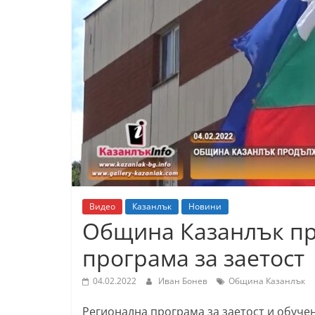
К
а
з
а
н
л
ъ
к
и
о
Видео
Казанлък
Новини
б
Община Казанлък пр
л
програма за заетост
а
с
04.02.2022
Иван Бонев
Община Казанлък
т
Регионална програма за заетост и обуче
С