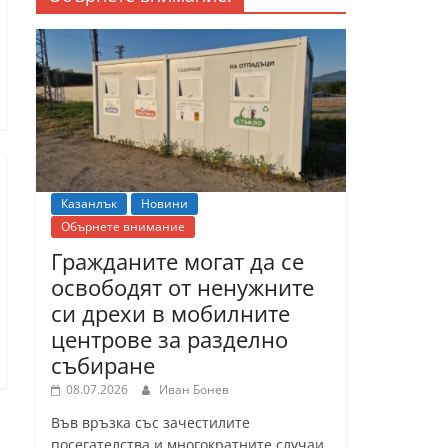
Казанлък
Новини
Обърнете внимание
Гражданите могат да се
освободят от ненужните
си дрехи в мобилните
центрове за разделно
събиране
08.07.2026
Иван Бонев
Във връзка със зачестилите
посегателства и многократните случаи