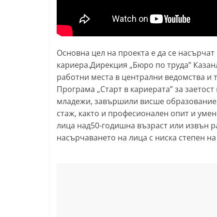
l
a
k
Основна цел на проекта е да се насърчат
.
кариера.Дирекция „Бюро по труда” Казан
i
работни места в централни ведомства и 
n
Програма „Старт в кариерата” за заетост
f
младежи, завършили висше образование, 
o
стаж, както и професионален опит и умен
,
лица над50-годишна възраст или извън р
k
насърчаването на лица с ниска степен на
a
z
a
n
l
a