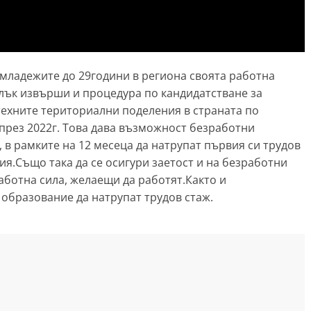
 младежите до 29години в региона своята работна
лък извърши и процедура по кандидатстване за
техните териториални поделения в страната по
 през 2022г. Това дава възможност безработни
в рамките на 12 месеца да натрупат първия си трудов
ия.Също така да се осигури заетост и на безработни
аботна сила, желаещи да работят.Както и
 образование да натрупат трудов стаж.