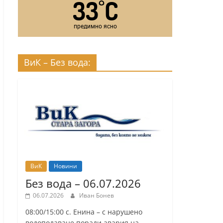
33
C
°
предимно ясно
ВиК – Без вода:
ВиК
Новини
Без вода – 06.07.2026
06.07.2026
Иван Бонев
08:00/15:00 с. Енина – с нарушено
водоподаване поради авария на