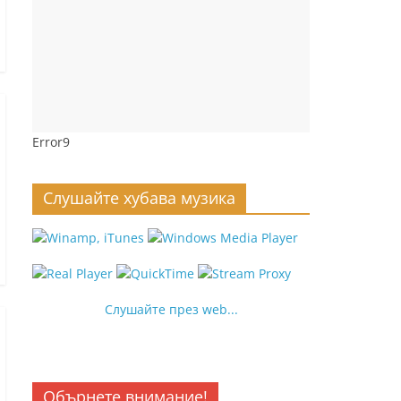
Error9
Слушайте хубава музика
Слушайте през web...
Обърнете внимание!