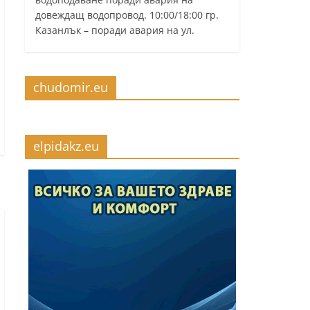
довеждащ водопровод. 10:00/18:00 гр.
Казанлък – поради авария на ул.
chudomir.eu
elpidakz.eu