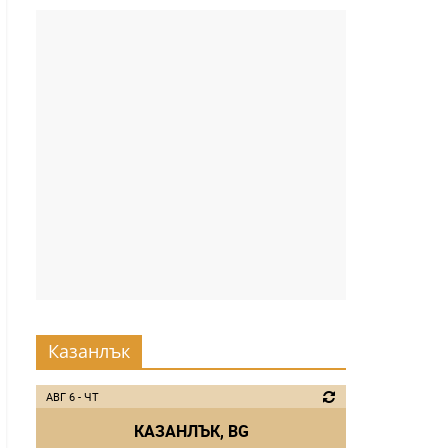
Казанлък
АВГ 6 - ЧТ
КАЗАНЛЪК, BG