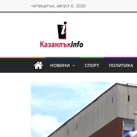
Skip
четвъртък, август 6, 2026
to
content
Казанлък
инфо
НОВИНИ
СПОРТ
ПОЛИТИКА
Н
о
в
и
н
и
о
т