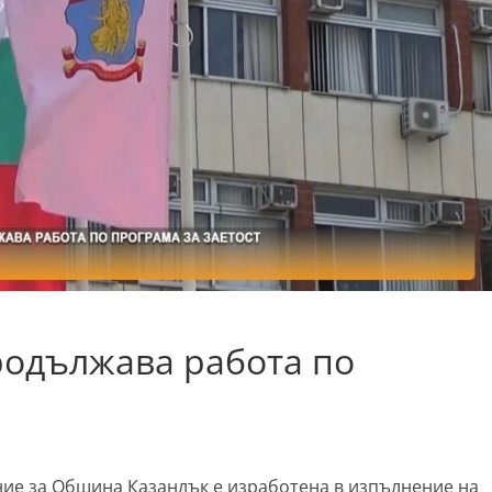
одължава работа по
ние за Община Казанлък е изработена в изпълнение на