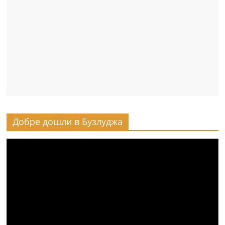
Добре дошли в Бузлуджа
Видео