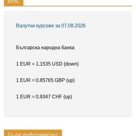
БНБ:
Бъди информиран: