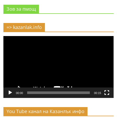
Зов за пмощ
=> kazanlak.info
Видео
00:00
00:15
You Tube канал на Казанлък инфо