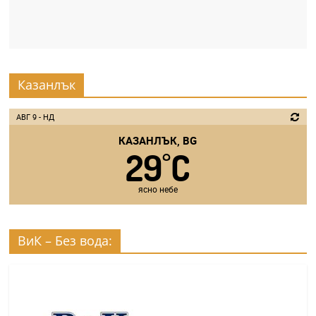
Казанлък
АВГ 9 - НД
КАЗАНЛЪК, BG
29
C
°
ясно небе
ВиК – Без вода: