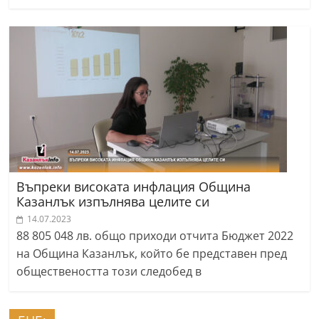
Въпреки високата инфлация Община
Казанлък изпълнява целите си
14.07.2023
88 805 048 лв. общо приходи отчита Бюджет 2022
на Община Казанлък, който бе представен пред
обществеността този следобед в