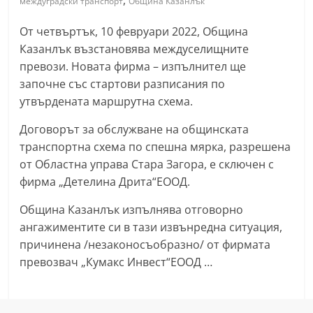
,
междуградски транспорт
Община Казанлък
С
От четвъртък, 10 февруари 2022, Община
т
Казанлък възстановява междуселищните
а
превози. Новата фирма – изпълнител ще
р
започне със стартови разписания по
а
утвърдената маршрутна схема.
З
Договорът за обслужване на общинската
а
транспортна схема по спешна мярка, разрешена
г
от Областна управа Стара Загора, е сключен с
о
фирма „Детелина Дрита“ЕООД.
р
а
Община Казанлък изпълнява отговорно
ангажиментите си в тази извънредна ситуация,
–
причинена /незаконосъобразно/ от фирмата
k
превозвач „Кумакс Инвест“ЕООД …
a
z
a