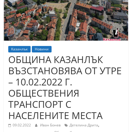
т
К
а
з
а
н
Казанлък
Новини
л
ОБЩИНА КАЗАНЛЪК
ъ
ВЪЗСТАНОВЯВА ОТ УТРЕ
к
– 10.02.2022 Г.
и
о
ОБЩЕСТВЕНИЯ
б
ТРАНСПОРТ С
л
НАСЕЛЕНИТЕ МЕСТА
а
с
,
09.02.2022
Иван Бонев
Детелина Дрита
т