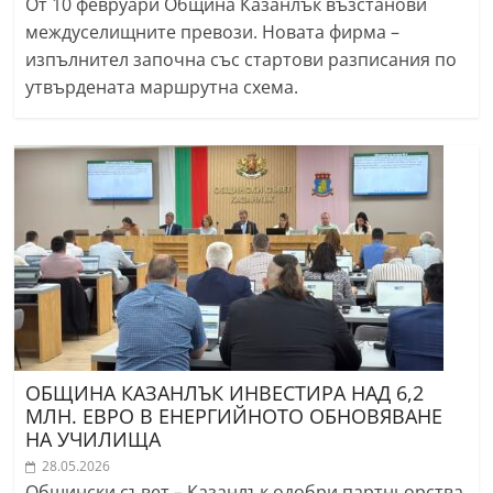
От 10 февруари Община Казанлък възстанови
междуселищните превози. Новата фирма –
изпълнител започна със стартови разписания по
утвърдената маршрутна схема.
ОБЩИНА КАЗАНЛЪК ИНВЕСТИРА НАД 6,2
МЛН. ЕВРО В ЕНЕРГИЙНОТО ОБНОВЯВАНЕ
НА УЧИЛИЩА
28.05.2026
Общински съвет – Казанлък одобри партньорства