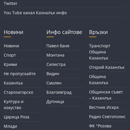
Twitter
You Tube канал Казналък инфо
Новини
Инфо сайтове
Връзки
Новини
Павел баня
Транспорт
Община
Спорт
Монтана
Казанлък
Крими
Силистра
Открий Казанлък
Не пропускайте
Видин
Община
Казанлък
Казанлък
Смолян
Общински съвет
Старозагорско
Благоевград
– Казанлък
Култура и
Дупница
Вестник Искра
изкуство
Радио Севтополис
Царица Роза
ФК "Розова
Млади