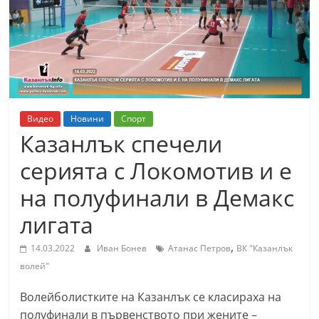
т
К
а
з
а
н
Видео
Новини
Спорт
л
Казанлък спечели
ъ
серията с Локомотив и е
к
на полуфинали в Демакс
и
о
лигата
б
,
14.03.2022
Иван Бонев
Атанас Петров
ВК "Казанлък
л
волей"
а
с
Волейболистките на Казанлък се класираха на
т
полуфинали в първенството при жените –