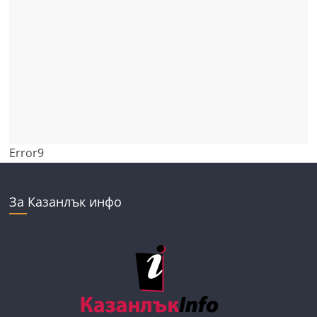
Error9
За Казанлък инфо