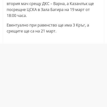
втория мач срещу ДКС – Варна, а Казанлък ще
a
посрещне ЦСКА в Зала Багира на 19 март от
k
18:00 часа.
-
b
Евентуално при равенство ще има 3 Кръг, а
срещите ще са на 21 март.
g
.
i
n
f
o
,
g
a
l
l
e