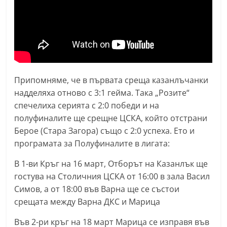
n
l
a
k
.
Припомняме, че в първата среща казанлъчанки
i
надделяха отново с 3:1 гейма. Така „Розите“
n
спечелиха серията с 2:0 победи и на
f
полуфиналите ще срещне ЦСКА, който отстрани
o
Берое (Стара Загора) също с 2:0 успеха. Ето и
,
програмата за Полуфиналите в лигата:
k
В 1-ви Кръг на 16 март, Отборът на Казанлък ще
a
гостува на Столичния ЦСКА от 16:00 в зала Васил
z
Симов, а от 18:00 във Варна ще се състои
a
срещата между Варна ДКС и Марица
n
Във 2-ри кръг на 18 март Марица се изправя във
l