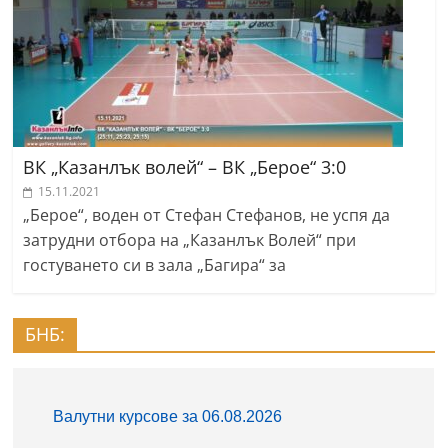
ВК „Казанлък волей“ – ВК „Берое“ 3:0
15.11.2021
„Берое“, воден от Стефан Стефанов, не успя да
затрудни отбора на „Казанлък Волей“ при
гостуването си в зала „Багира“ за
БНБ: