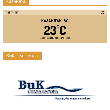
Казанлък
АВГ 7 - ПТ
КАЗАНЛЪК, BG
23
C
°
разкъсана облачност
ВиК – Без вода: