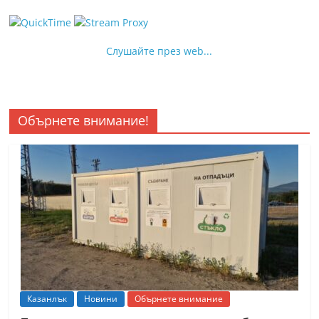
Слушайте през web...
Обърнете внимание!
Казанлък
Новини
Обърнете внимание