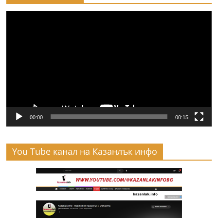
Видео
00:00
00:15
You Tube канал на Казанлък инфо