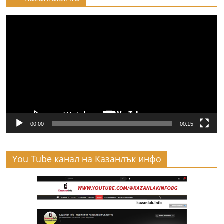
Видео
00:00
00:15
You Tube канал на Казанлък инфо