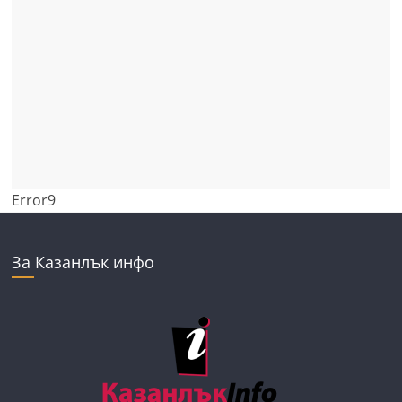
Error9
За Казанлък инфо