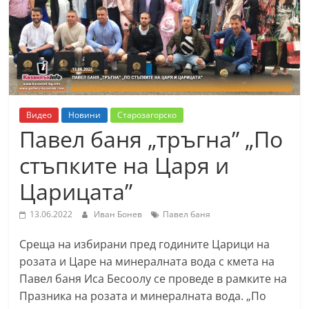
т
К
а
з
а
н
Видео
Новини
Старозагорско
л
Павел баня „тръгна” „По
ъ
стъпките на Царя и
к
Царицата”
и
о
13.06.2022
Иван Бонев
Павел баня
б
Среща на избирани пред годините Царици на
л
розата и Царе на минералната вода с кмета на
а
Павел баня Иса Бесоолу се проведе в рамките на
с
Празника на розата и минералната вода. „По
т