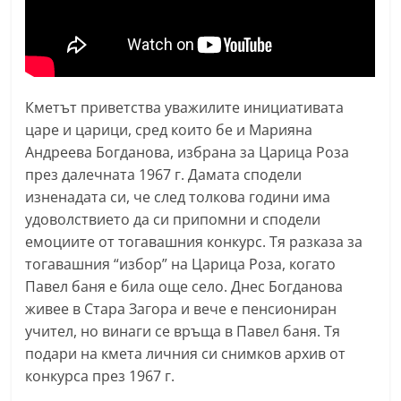
n
l
a
k
Кметът приветства уважилите инициативата
.
царе и царици, сред които бе и Марияна
i
Андреева Богданова, избрана за Царица Роза
n
през далечната 1967 г. Дамата сподели
f
изненадата си, че след толкова години има
o
удоволствието да си припомни и сподели
емоциите от тогавашния конкурс. Тя разказа за
,
тогавашния “избор” на Царица Роза, когато
k
Павел баня е била още село. Днес Богданова
a
живее в Стара Загора и вече е пенсиониран
z
учител, но винаги се връща в Павел баня. Тя
a
подари на кмета личния си снимков архив от
n
конкурса през 1967 г.
l