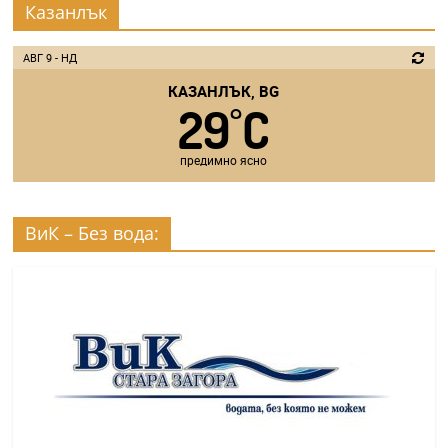
Казанлък
АВГ 9 - НД
КАЗАНЛЪК, BG
29
C
°
предимно ясно
ВиК – Без вода: