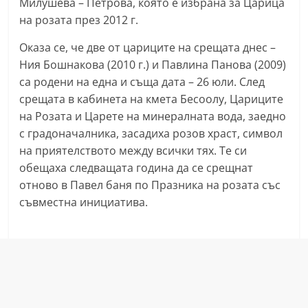
Милушева – Петрова, която е избрана за Царица
r
на розата през 2012 г.
y
Оказа се, че две от цариците на срещата днес –
-
Ния Бошнакова (2010 г.) и Павлина Панова (2009)
k
са родени на една и съща дата – 26 юли. След
a
срещата в кабинета на кмета Бесоолу, Цариците
z
на Розата и Царете на минералната вода, заедно
a
с градоначалника, засадиха розов храст, символ
n
на приятелството между всички тях. Те си
l
обещаха следващата година да се срещнат
отново в Павел баня по Празника на розата със
a
съвместна инициатива.
k
.
c
o
m