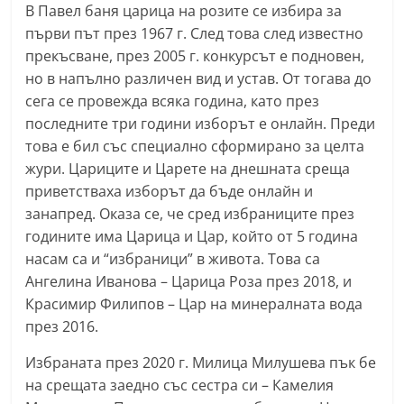
В Павел баня царица на розите се избира за
a
първи път през 1967 г. След това след известно
k
прекъсване, през 2005 г. конкурсът е подновен,
-
но в напълно различен вид и устав. От тогава до
b
сега се провежда всяка година, като през
g
последните три години изборът е онлайн. Преди
.
това е бил със специално сформирано за целта
i
жури. Цариците и Царете на днешната среща
приветстваха изборът да бъде онлайн и
n
занапред. Оказа се, че сред избраниците през
f
годините има Царица и Цар, който от 5 година
o
насам са и “избраници” в живота. Това са
,
Ангелина Иванова – Царица Роза през 2018, и
g
Красимир Филипов – Цар на минералната вода
a
през 2016.
l
Избраната през 2020 г. Милица Милушева пък бе
l
на срещата заедно със сестра си – Камелия
e