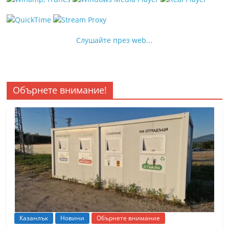
Слушайте през web...
Обърнете внимание!
Казанлък
Новини
Обърнете внимание