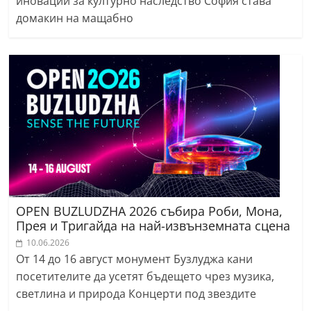
иновации за културно наследство София става
домакин на мащабно
ОPEN BUZLUDZHA 2026 събира Роби, Мона,
Прея и Тригайда на най-извънземната сцена
10.06.2026
От 14 до 16 август монумент Бузлуджа кани
посетителите да усетят бъдещето чрез музика,
светлина и природа Концерти под звездите