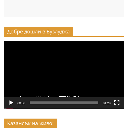
Добре дошли в Бузлуджа
Видео
00:00
01:29
Казанлък на живо: