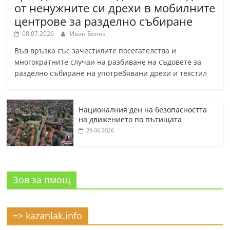
от ненужните си дрехи в мобилните
центрове за разделно събиране
08.07.2026
Иван Бонев
Във връзка със зачестилите посегателства и
многократните случаи на разбиване на съдовете за
разделно събиране на употребявани дрехи и текстил
Националния ден на безопасността
на движението по пътищата
29.06.2026
Зов за пмощ
=> kazanlak.info