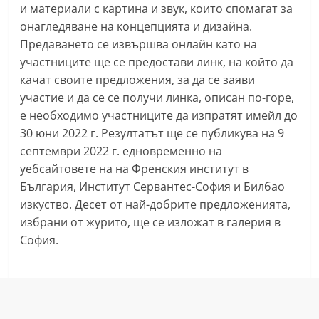
и материали с картина и звук, които спомагат за
a
онагледяване на концепцията и дизайна.
k
Предаването се извършва онлайн като на
-
участниците ще се предостави линк, на който да
b
качат своите предложения, за да се заяви
g
участие и да се се получи линка, описан по-горе,
.
е необходимо участниците да изпратят имейл до
i
30 юни 2022 г. Резултатът ще се публикува на 9
септември 2022 г. едновременно на
n
уебсайтовете на на Френския институт в
f
България, Институт Сервантес-София и Билбао
o
изкуство. Десет от най-добрите предложенията,
,
избрани от журито, ще се изложат в галерия в
g
София.
a
l
l
e