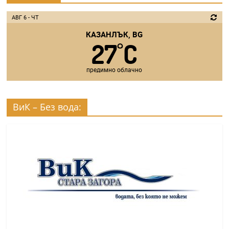
АВГ 6 - ЧТ
КАЗАНЛЪК, BG
27
C
°
предимно облачно
ВиК – Без вода: