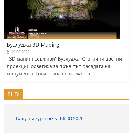
Бузлуджа 3D Maping
19.08.2022
3D мапинг „съживи“ Бузлуджа. Статични цветни
проекции осветиха за пръв път фасадата на
монумента. Това стана по време на
БНБ: