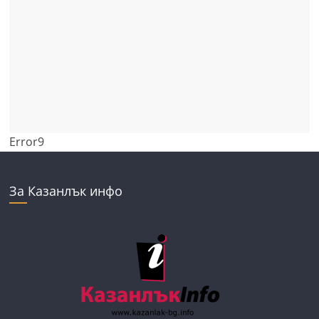
Error9
За Казанлък инфо