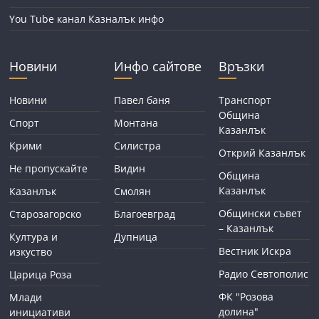
You Tube канал Казналък инфо
Новини
Инфо сайтове
Връзки
Новини
Павел баня
Транспорт
Община
Спорт
Монтана
Казанлък
Крими
Силистра
Открий Казанлък
Не пропускайте
Видин
Община
Казанлък
Казанлък
Смолян
Общински съвет
Старозагорско
Благоевград
– Казанлък
Култура и
Дупница
Вестник Искра
изкуство
Радио Севтополис
Царица Роза
ФК "Розова
Млади
долина"
инициативи