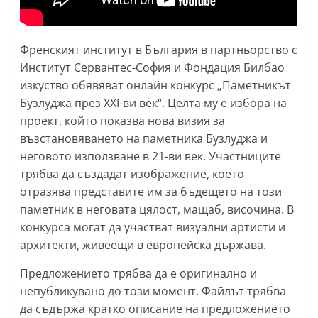
n
l
Френският институт в България в партньорство с
a
Институт Сервантес-София и Фондация Билбао
k
изкуство обявяват онлайн конкурс „Паметникът
.
Бузлуджа през XXI-ви век“. Целта му е избора на
i
проект, който показва нова визия за
n
възстановяването на паметника Бузлуджа и
f
неговото използване в 21-ви век. Участниците
o
трябва да създадат изображение, което
отразява представите им за бъдещето на този
,
паметник в неговата цялост, мащаб, височина. В
k
конкурса могат да участват визуални артисти и
a
архитекти, живеещи в европейска държава.
z
a
Предложението трябва да е оригинално и
непубликувано до този момент. Файлът трябва
n
да съдържа кратко описание на предложениетo
l