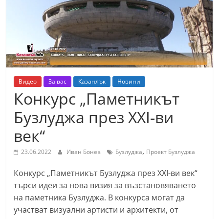
т
К
а
з
а
н
Видео
За вас
Казанлък
Новини
л
Конкурс „Паметникът
ъ
Бузлуджа през XXI-ви
к
век“
и
о
,
23.06.2022
Иван Бонев
Бузлуджа
Проект Бузлуджа
б
Конкурс „Паметникът Бузлуджа през XXI-ви век“
л
търси идеи за нова визия за възстановяването
а
на паметника Бузлуджа. В конкурса могат да
с
участват визуални артисти и архитекти, от
т