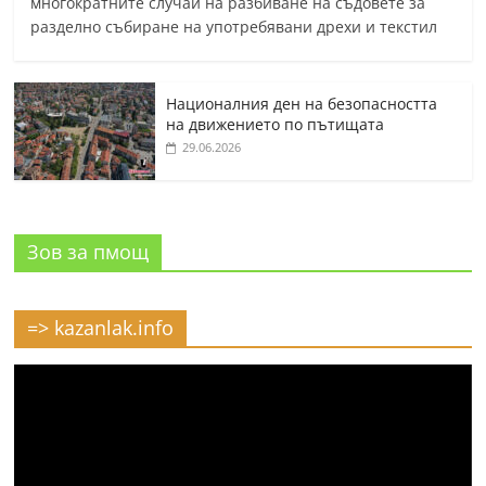
многократните случаи на разбиване на съдовете за
разделно събиране на употребявани дрехи и текстил
Националния ден на безопасността
на движението по пътищата
29.06.2026
Зов за пмощ
=> kazanlak.info
Видео