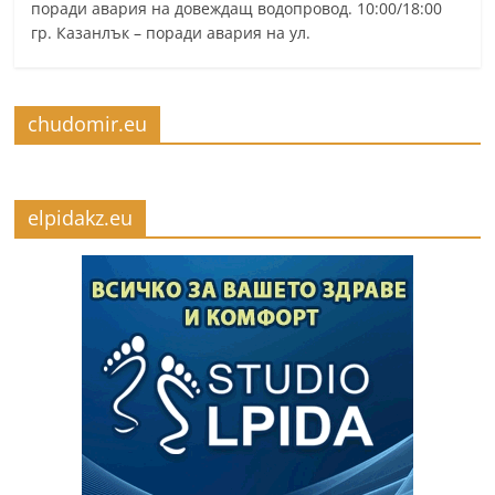
поради авария на довеждащ водопровод. 10:00/18:00
гр. Казанлък – поради авария на ул.
chudomir.eu
elpidakz.eu