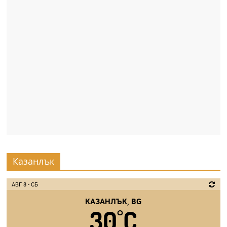
Казанлък
АВГ 8 - СБ
КАЗАНЛЪК, BG
30
C
°