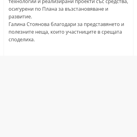
технологии и реализирани проекти със средства,
r
осигурени по Плана за възстановяване и
y
развитие.
-
Галина Стоянова благодари за представянето и
k
полезните неща, които участниците в срещата
споделиха.
a
z
a
n
l
a
k
.
c
o
m