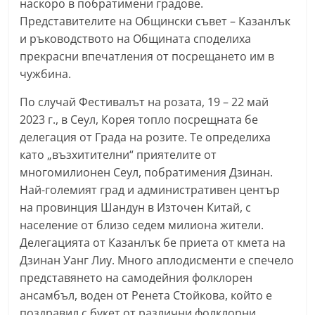
наскоро в побратимени градове.
n
Представителите на Общински съвет – Казанлък
l
и ръководството на Общината споделиха
a
прекрасни впечатления от посрещането им в
k
чужбина.
.
По случай Фестивалът на розата, 19 – 22 май
i
2023 г., в Сеул, Корея топло посрещната бе
n
делегация от Града на розите. Те определиха
f
като „възхитителни“ приятелите от
o
многомилионен Сеул, побратимения Дзинан.
Най-големият град и административен център
,
на провинция Шандун в Източен Китай, с
k
население от близо седем милиона жители.
a
Делегацията от Казанлък бе приета от кмета на
z
Дзинан Уанг Лиу. Много аплодисменти е спечело
a
представянето на самодейния фолклорен
n
ансамбъл, воден от Ренета Стойкова, който е
l
поздравил с букет от различни фолклорни