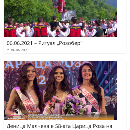
06.06.2021 – Ритуал „Розобер“
06.06.2021
Деница Малчева е 58-ата Царица Роза на