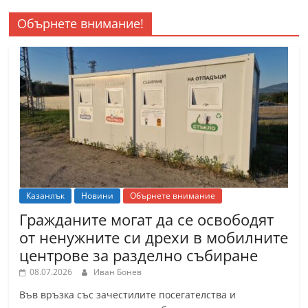
Обърнете внимание!
Казанлък
Новини
Обърнете внимание
Гражданите могат да се освободят
от ненужните си дрехи в мобилните
центрове за разделно събиране
08.07.2026
Иван Бонев
Във връзка със зачестилите посегателства и