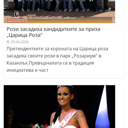
Рози засадиха кандидатките за приза
„Царица Роза“
29.04.2026
Претендентките за короната на Царица роза
засадиха своите рози в парк „Розариум“ в
Казанлък.Превърналата се в традиция
инициатива е част