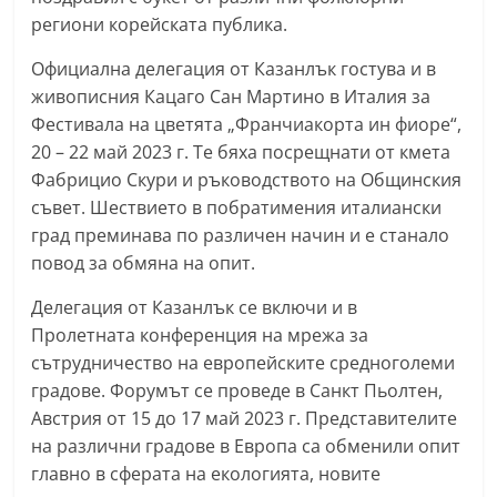
a
региони корейската публика.
k
Официална делегация от Казанлък гостува и в
-
живописния Кацаго Сан Мартино в Италия за
b
Фестивала на цветята „Франчиакорта ин фиоре“,
g
20 – 22 май 2023 г. Те бяха посрещнати от кмета
.
Фабрицио Скури и ръководството на Общинския
i
съвет. Шествието в побратимения италиански
град преминава по различен начин и е станало
n
повод за обмяна на опит.
f
o
Делегация от Казанлък се включи и в
,
Пролетната конференция на мрежа за
g
сътрудничество на европейските средноголеми
градове. Форумът се проведе в Санкт Пьолтен,
a
Австрия от 15 до 17 май 2023 г. Представителите
l
на различни градове в Европа са обменили опит
l
главно в сферата на екологията, новите
e