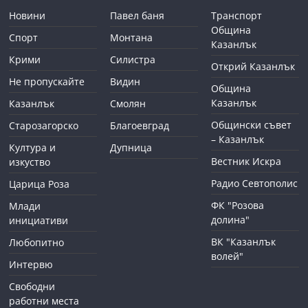
Новини
Павел баня
Транспорт
Община
Спорт
Монтана
Казанлък
Крими
Силистра
Открий Казанлък
Не пропускайте
Видин
Община
Казанлък
Казанлък
Смолян
Общински съвет
Старозагорско
Благоевград
– Казанлък
Култура и
Дупница
Вестник Искра
изкуство
Радио Севтополис
Царица Роза
ФК "Розова
Млади
долина"
инициативи
ВК "Казанлък
Любопитно
волей"
Интервю
Свободни
работни места