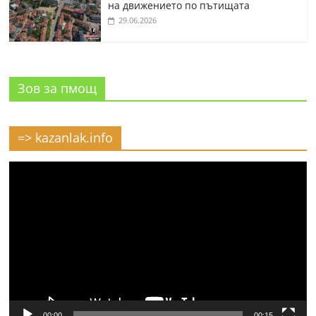
на движението по пътищата
29.06.2026
Зов за пмощ
=> kazanlak.info
Видео
00:00
00:15