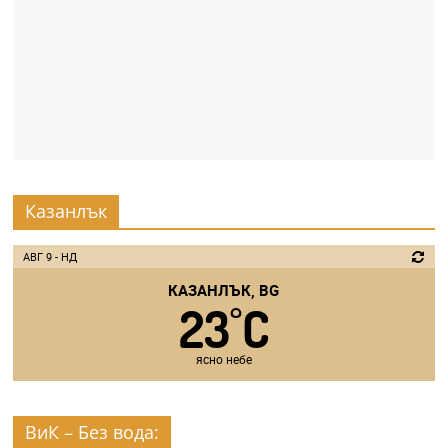
Казанлък
АВГ 9 - НД
КАЗАНЛЪК, BG
23
C
°
ясно небе
ВиК – Без вода: