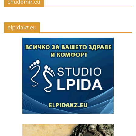
chudomir.eu
elpidakz.eu