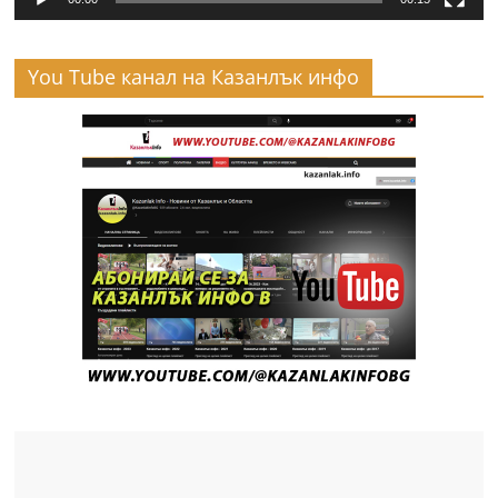
You Tube канал на Казанлък инфо