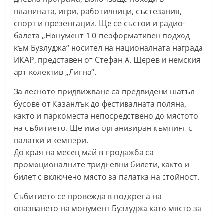
a
планината, игри, работилници, състезания,
k
спорт и презентации. Ще се състои и радио-
балета „Нонумент 1.0-перформативен подход
-
към Бузлуджа“ носител на националната награда
b
ИКАР, представен от Стефан А. Щерев и немския
g
арт колектив „Лигна“.
.
i
За лесното придвижване са предвидени шатъл
бусове от Казанлък до фестивалната поляна,
n
както и паркоместа непосредствено до мястото
f
на събитието. Ще има организиран къмпинг с
o
палатки и кемпери.
,
До края на месец май в продажба са
g
промоционалните тридневни билети, както и
a
билет с включено място за палатка на стойност.
l
Събитието се провежда в подкрепа на
l
опазването на монумент Бузлуджа като място за
e