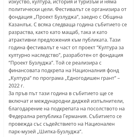
изкуство, култура, история и туризъм и няма
r
политически цели. Фестивалът се организира от
y
фондация „Проект Бузлуджа“, заедно с Община
-
Казанлък. С всяка следваща година събитието се
k
разраства, както като мащаб, така и като
атрактивни предложения към публиката. Тази
a
година фестивалът е част от проект “Култура за
z
културно наследство”, разработен от фондация
a
“Проект Бузлуджа”. Той се реализира с
n
финансовата подкрепа на Националния фонд
l
„Култура“ по програма „Едногодишен грант“ –
a
2022 г.
k
За пръв път тази година в събитието ще се
.
включат и международни диджей изпълнители,
c
благодарение на подкрепата на посолството на
Федерална република Германия. Събитието се
o
провежда със съдействието на Национален
m
парк-музей „Шипка-Бузлуджа“.