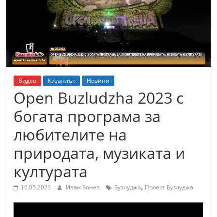
т
К
а
з
а
н
Видео
Казанлък
Новини
л
Open Buzludzha 2023 с
ъ
богата програма за
к
любителите на
и
о
природата, музиката и
б
културата
л
а
,
16.05.2023
Иван Бонев
Бузлуджа
Проект Бузлуджа
с
т