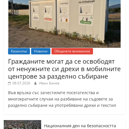
Казанлък
Новини
Обърнете внимание
Гражданите могат да се освободят
от ненужните си дрехи в мобилните
центрове за разделно събиране
08.07.2026
Иван Бонев
Във връзка със зачестилите посегателства и
многократните случаи на разбиване на съдовете за
разделно събиране на употребявани дрехи и текстил
Националния ден на безопасността