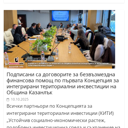
Подписани са договорите за безвъзмездна
финансова помощ по първата Концепция за
интегрирани териториални инсвестиции на
Община Казанлък
10.10.2025
Всички партньори по Концепцията за
интегрирани териториални инвестиции (КИТИ)
„Устойчив социално-икономически растеж,
подобрена инвестиционна среда и съхранение на