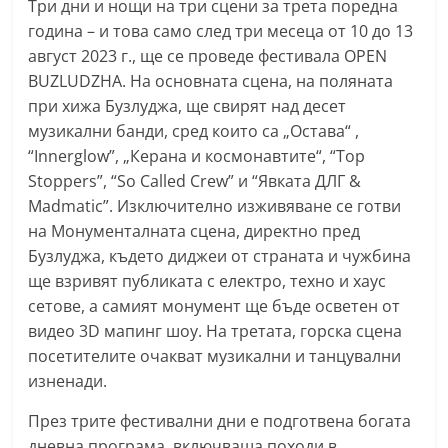
Три дни и нощи на три сцени за трета поредна
n
година – и това само след три месеца от 10 до 13
l
август 2023 г., ще се проведе фестивала OPEN
a
BUZLUDZHA. На основната сцена, на поляната
k
при хижа Бузлуджа, ще свирят над десет
.
музикални банди, сред които са „Остава“ ,
“Innerglow”, „Керана и космонавтите“, “Top
i
Stoppers”, “So Called Crew” и “Явката ДЛГ &
n
Madmatic”. Изключително изживяване се готви
f
на Монументалната сцена, директно пред
o
Бузлуджа, където диджеи от страната и чужбина
,
ще взривят публиката с електро, техно и хаус
k
сетове, а самият монумент ще бъде осветен от
a
видео 3D мапинг шоу. На третата, горска сцена
z
посетителите очакват музикални и танцувални
изненади.
a
n
През трите фестивални дни е подготвена богата
l
дневна програма, включваща походи в