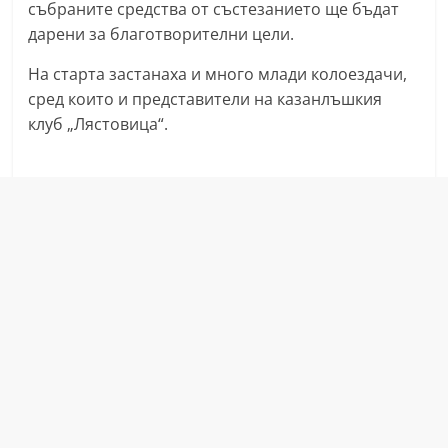
събраните средства от състезанието ще бъдат
r
дарени за благотворителни цели.
y
На старта застанаха и много млади колоездачи,
-
сред които и представители на казанлъшкия
k
клуб „Лястовица“.
a
z
a
n
l
a
k
.
c
o
m