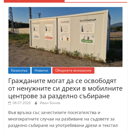
Казанлък
Новини
Обърнете внимание
Гражданите могат да се освободят
от ненужните си дрехи в мобилните
центрове за разделно събиране
08.07.2026
Иван Бонев
Във връзка със зачестилите посегателства и
многократните случаи на разбиване на съдовете за
разделно събиране на употребявани дрехи и текстил