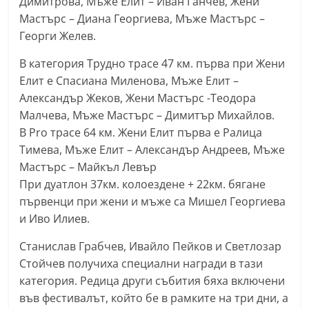
Димитрова, Мъже Елит – Иван Ганчев, Жени
a
Мастърс – Диана Георгиева, Мъже Мастърс –
k
Георги Желев.
-
В категория Трудно трасе 47 км. първа при Жени
b
Елит е Спасиана Миленова, Мъже Елит –
g
Александър Жеков, Жени Мастърс -Теодора
.
Малчева, Мъже Мастърс – Димитър Михайлов.
i
В Pro трасе 64 км. Жени Елит първа е Ралица
n
Тимева, Мъже Елит – Александър Андреев, Мъже
Мастърс – Майкъл Левър
f
При дуатлон 37км. колоездене + 22км. бягане
o
първенци при жени и мъже са Мишел Георгиева
,
и Иво Илиев.
g
a
Станислав Грабчев, Ивайло Пейков и Светлозар
Стойчев получиха специални награди в тази
l
категория. Редица други събития бяха включени
l
във фестивалът, който бе в рамките на три дни, а
e