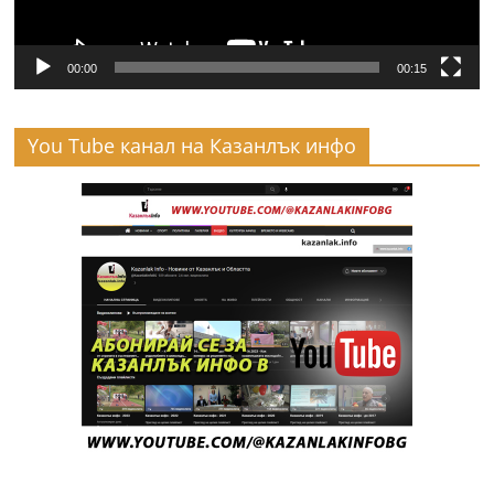
00:00
00:15
You Tube канал на Казанлък инфо