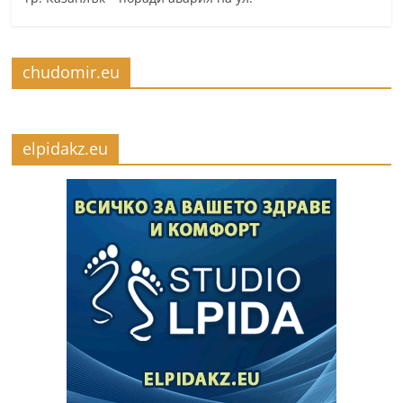
chudomir.eu
elpidakz.eu