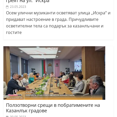
греят на ул. “Искра“
23.05.2023
Осем улични музиканти осветяват улица „Искра“ и
придават настроение в града. Причудливите
осветителни тела са подарък за казанлъчани и
гостите
Ползотворни срещи в побратимените на
Казанлък градове
30.05.2023