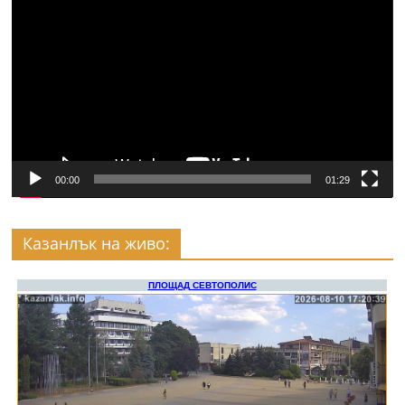
00:00
01:29
Казанлък на живо: