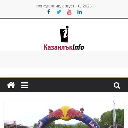
Skip
понеделник, август 10, 2026
to
content
Казанлък
инфо
Н
о
в
и
н
и
о