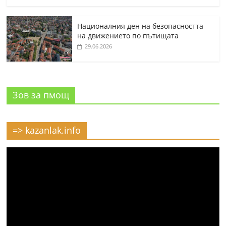
Националния ден на безопасността
на движението по пътищата
29.06.2026
Зов за пмощ
=> kazanlak.info
Видео