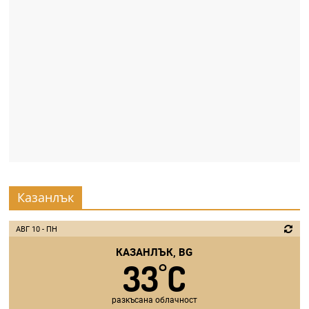
Казанлък
АВГ 10 - ПН
КАЗАНЛЪК, BG
33
C
°
разкъсана облачност