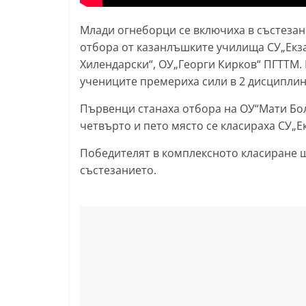
l
Млади огнеборци се включиха в състезан
a
отбора от казанлъшките училища СУ„Екза
k
Хилендарски“, ОУ„Георги Кирков“ ПГТТМ. 
.
учениците премериха сили в 2 дисциплин
i
Първенци станаха отбора на ОУ“Мати Бол
n
четвърто и пето място се класираха СУ„Е
f
o
Победителят в комплексното класиране 
състезанието.
,
k
a
z
a
n
l
a