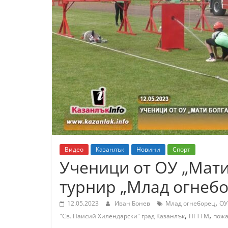
К
а
з
а
н
л
ъ
к
и
о
Видео
Казанлък
Новини
Спорт
б
Ученици от ОУ „Мати
л
турнир „Млад огнеб
а
с
,
12.05.2023
Иван Бонев
Млад огнеборец
ОУ
т
,
,
"Св. Паисий Хилендарски" град Казанлък
ПГТТМ
пожа
С