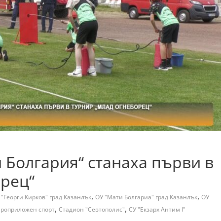
 Болгария“ станаха първи в
орец“
,
,
 "Георги Кирков" град Казанлък
ОУ "Мати Болгариа" град Казанлък
ОУ
,
,
роприложен спорт
Стадион "Севтополис"
СУ "Екзарх Антим I"