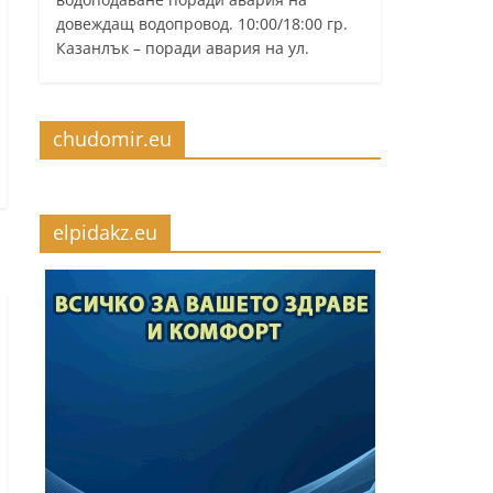
довеждащ водопровод. 10:00/18:00 гр.
Казанлък – поради авария на ул.
chudomir.eu
elpidakz.eu