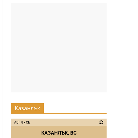
Казанлък
АВГ 8 - СБ
КАЗАНЛЪК, BG