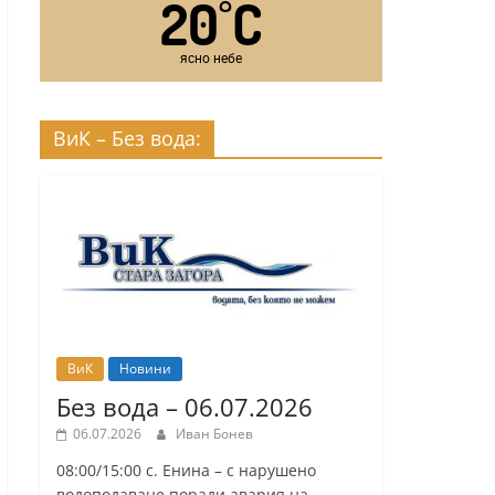
20
C
°
ясно небе
ВиК – Без вода:
ВиК
Новини
Без вода – 06.07.2026
06.07.2026
Иван Бонев
08:00/15:00 с. Енина – с нарушено
водоподаване поради авария на