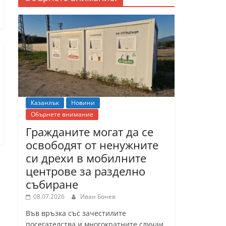
Казанлък
Новини
Обърнете внимание
Гражданите могат да се
освободят от ненужните
си дрехи в мобилните
центрове за разделно
събиране
08.07.2026
Иван Бонев
Във връзка със зачестилите
посегателства и многократните случаи