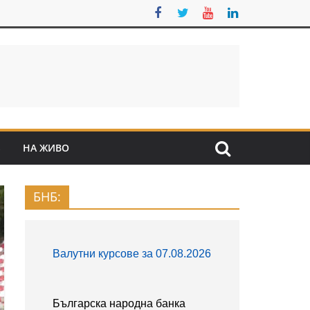
S
НА ЖИВО
БНБ: