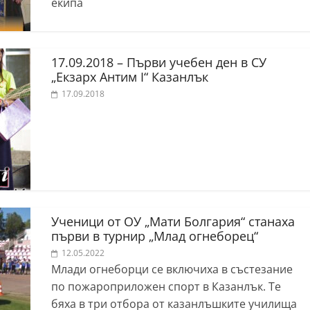
екипа
17.09.2018 – Първи учебен ден в СУ
„Екзарх Антим I“ Казанлък
17.09.2018
Ученици от ОУ „Мати Болгария“ станаха
първи в турнир „Млад огнеборец“
12.05.2022
Млади огнеборци се включиха в състезание
по пожароприложен спорт в Казанлък. Те
бяха в три отбора от казанлъшките училища