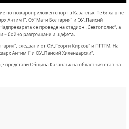
ие по пожароприложен спорт в Казанлък. Те бяха в пет
рх Антим I“, ОУ“Мати Болгария” и ОУ„Паисий
Надпреварата се проведе на стадион „Севтополис“, а
и – бойно разгръщане и щафета.
гария”, следвани от ОУ„Георги Кирков“ и ПГТТМ. На
кзарх Антим I“ и ОУ„Паисий Хилендарски“.
ще представи Община Казанлък на областния етап на