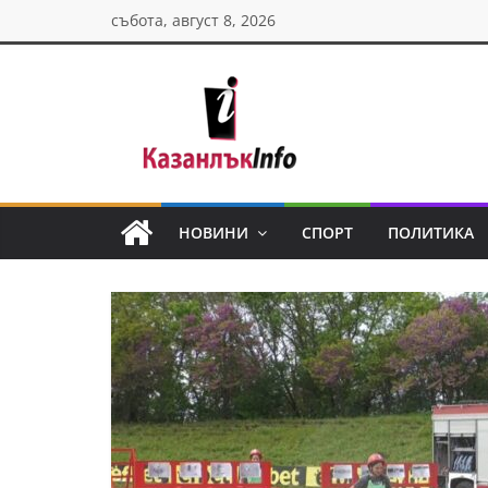
Skip
събота, август 8, 2026
to
content
Казанлък
инфо
НОВИНИ
СПОРТ
ПОЛИТИКА
Н
о
в
и
н
и
о
т