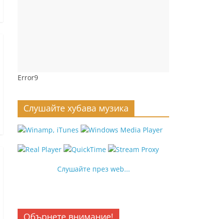
Error9
Слушайте хубава музика
Слушайте през web...
Обърнете внимание!