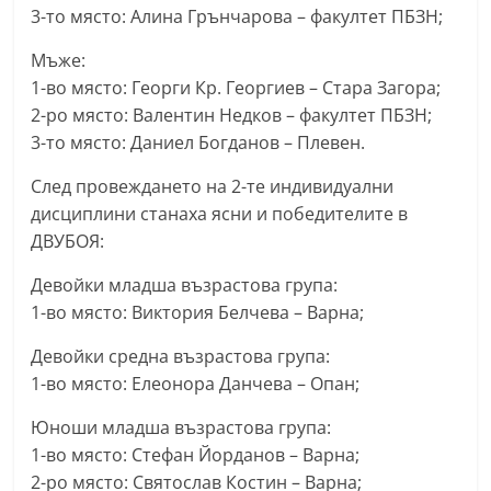
3-то място: Алина Грънчарова – факултет ПБЗН;
r
y
Мъже:
-
1-во място: Георги Кр. Георгиев – Стара Загора;
k
2-ро място: Валентин Недков – факултет ПБЗН;
3-то място: Даниел Богданов – Плевен.
a
z
След провеждането на 2-те индивидуални
a
дисциплини станаха ясни и победителите в
n
ДВУБОЯ:
l
Девойки младша възрастова група:
a
1-во място: Виктория Белчева – Варна;
k
Девойки средна възрастова група:
.
1-во място: Елеонора Данчева – Опан;
c
o
Юноши младша възрастова група:
m
1-во място: Стефан Йорданов – Варна;
2-ро място: Святослав Костин – Варна;