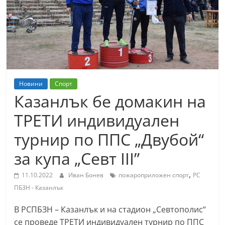
т
К
а
з
а
н
Новини
Спорт
л
Казанлък бе домакин на
ъ
ТРЕТИ индивидуален
к
турнир по ППС „Двубой“
и
о
за купа „Севт III”
б
,
11.10.2022
Иван Бонев
пожароприложен спорт
РС
л
ПБЗН - Казанлък
а
с
В РСПБЗН – Казанлък и на стадион „Севтополис“
т
се проведе ТРЕТИ индивидуален турнир по ППС