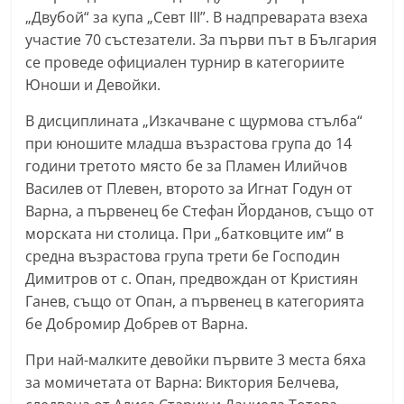
С
„Двубой“ за купа „Севт III”. В надпреварата взеха
участие 70 състезатели. За първи път в България
т
се проведе официален турнир в категориите
а
Юноши и Девойки.
р
а
В дисциплината „Изкачване с щурмова стълба“
З
при юношите младша възрастова група до 14
години третото място бе за Пламен Илийчов
а
Василев от Плевен, второто за Игнат Годун от
г
Варна, а първенец бе Стефан Йорданов, също от
о
морската ни столица. При „батковците им“ в
р
средна възрастова група трети бе Господин
а
Димитров от с. Опан, предвождан от Кристиян
–
Ганев, също от Опан, а първенец в категорията
k
бе Добромир Добрев от Варна.
a
При най-малките девойки първите 3 места бяха
z
за момичетата от Варна: Виктория Белчева,
a