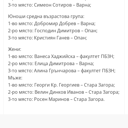
3-то място: Симеон Сотиров – Варна;
Юноши средна възрастова група:
1-во място: Добромир Добрев – Варна;
2-ро място: Господин Димитров – Опан;
3-то място: Кристиян Ганев – Опан;
Жени:
1-во място: Ванеса Хаджийска – факултет ПБЗН;
2-ро място: Елица Димитрова – Варна;
3-то място: Алина Грънчарова – факултет ПБЗН;
Мъже:
1-во място: Георги Кр. Георгиев – Стара Загора;
2-ро място: Велин Динков Иванов – Стара Загора;
3-то място: Росен Маринов – Стара Загора.