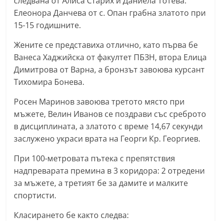
следвана от Алиса Старих и Даниела Тотева.
n
Елеонора Данчева от с. Опан грабна златото при
l
15-15 годишните.
a
Жените се представиха отлично, като първа бе
k
Ванеса Хаджийска от факултет ПБЗН, втора Елица
.
Димитрова от Варна, а бронзът завоюва курсант
i
Тихомира Бонева.
n
Росен Маринов завоюва третото място при
f
мъжете, Велин Иванов се поздрави със среброто
o
в дисциплината, а златото с време 14,67 секунди
,
заслужено украси врата на Георги Кр. Георгиев.
k
При 100-метровата пътека с препятствия
a
надпреварата премина в 3 коридора: 2 отредени
z
за мъжете, а третият бе за дамите и малките
a
спортисти.
n
Класирането бе както следва:
l