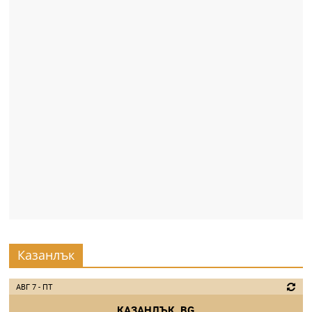
Казанлък
АВГ 7 - ПТ
КАЗАНЛЪК, BG