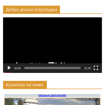
Добре дошли в Бузлуджа
Видео
00:00
01:29
Казанлък на живо: