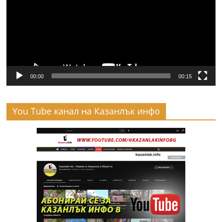
00:00
00:15
You Tube канал на Казанлък инфо