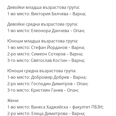
a
Девойки младша възрастова група:
k
1-во място: Виктория Белчева – Варна;
-
Девойки средна възрастова група:
b
1-во място: Елеонора Данчева – Опан;
g
Юноши младша възрастова група:
.
1-во място: Стефан Йорданов – Варна;
i
2-ро място: Симеон Сотиров – Варна;
n
3-то място: Святослав Костин – Варна;
f
o
Юноши средна възрастова група:
1-во място: Добромир Добрев – Варна;
,
2-ро място: Господин Димитров – Опан;
g
3-то място: Кристиян Ганев – Опан;
a
l
Жени:
l
1-во място: Ванеса Хаджийска – факултет ПБЗН;
2-ро място: Елица Димитрова – Варна;
e