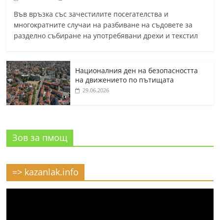
Във връзка със зачестилите посегателства и
многократните случаи на разбиване на съдовете за
разделно събиране на употребявани дрехи и текстил
Националния ден на безопасността
на движението по пътищата
29.06.2026
Зов за пмощ
=> kazanlak.info
Видео