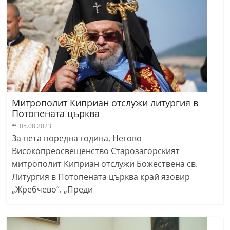
Митрополит Киприан отслужи литургия в
Потопената църква
05.08.2023
За пета поредна година, Негово
Високопреосвещенство Старозагорският
митрополит Киприан отслужи Божествена св.
Литургия в Потопената църква край язовир
„Жребчево“. „Преди