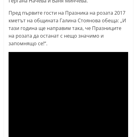
Гергана Начева и Ваня Минчева.
Пред първите гости на Празника на розата 2017
кметът на общината Галина Стоянова обеща: „И
тази година ще направим така, че Празниците
на розата да останат с нещо значимо и
запомнящо се!“.