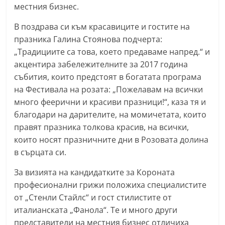
местния бизнес.
В поздрава си към красавиците и гостите на
празника Галина Стоянова подчерта:
„Традициите са това, което предаваме напред.“ и
акцентира забележителните за 2017 година
събития, които предстоят в богатата програма
на Фестивала на розата: „Пожелавам на всички
много феерични и красиви празници!“, каза тя и
благодари на дарителите, на момичетата, които
правят празника толкова красив, на всички,
които носят празничните дни в Розовата долина
в сърцата си.
За визията на кандидатките за Короната
професионални грижи положиха специалистите
от „Стенли Стайлс“ и гост стилистите от
италианската „Фанола“. Те и много други
представители на местния бизнес отличиха