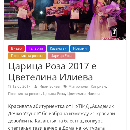
т
К
а
з
а
н
Видео
Галерия
Казанлък
Новини
л
Празник на розата
Царица Роза
ъ
Царица Роза 2017 е
к
Цветелина Илиева
и
,
о
12.05.2017
Иван Бонев
Митрополит Киприан
,
,
Празник на розата
Царица Роза
Цветелина Илиева
б
л
Красивата абитуриентка от НУПИД „Академик
а
Дечко Узунов“ бе избрана измежду 21 красиви
с
девойки на Казанлък на блестящ конкурс –
т
спектакъл тази вечер в Дома на културата