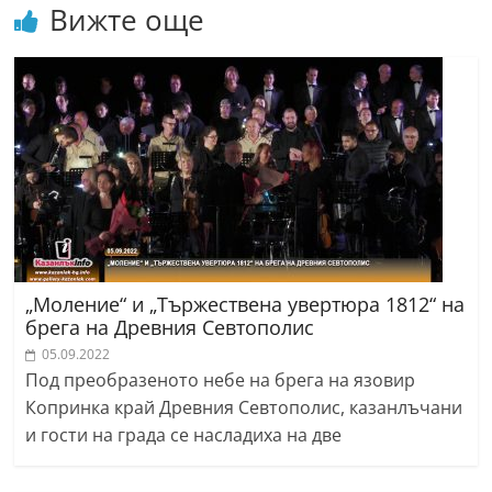
Вижте още
„Моление“ и „Тържествена увертюра 1812“ на
брега на Древния Севтополис
05.09.2022
Под преобразеното небе на брега на язовир
Копринка край Древния Севтополис, казанлъчани
и гости на града се насладиха на две