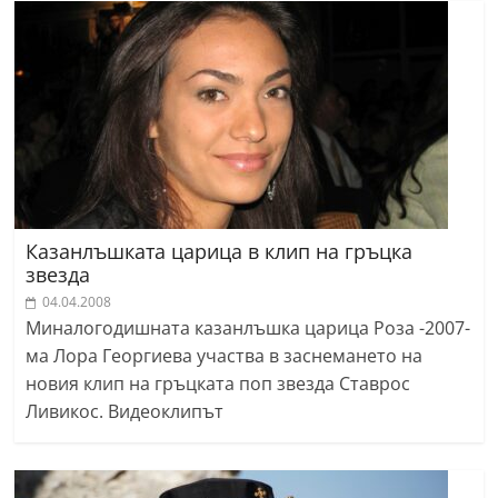
Казанлъшката царица в клип на гръцка
звезда
04.04.2008
Миналогодишната казанлъшка царица Роза -2007-
ма Лора Георгиева участва в заснемането на
новия клип на гръцката поп звезда Ставрос
Ливикос. Видеоклипът