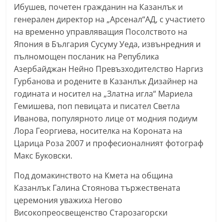
Ибушев, почетен гражданин на Казанлък и
a
генерален директор на „Арсенал“АД, с участието
k
на временно управляващия Посолството на
-
Япония в България Сусуму Уеда, извънредния и
b
пълномощен посланик на Република
g
Азербайджан Нейно Превъзходителство Наргиз
.
Гурбанова и родените в Казанлък Дизайнер на
i
годината и носител на „Златна игла“ Мариела
Гемишева, поп певицата и писател Светла
n
Иванова, популярното лице от модния подиум
f
Лора Георгиева, носителка на Короната на
o
Царица Роза 2007 и професионалният фотограф
,
Макс Буковски.
g
Под домакинството на Кмета на община
a
Казанлък Галина Стоянова тържествената
l
церемония уважиха Негово
l
Високопреосвещенство Старозагорски
e