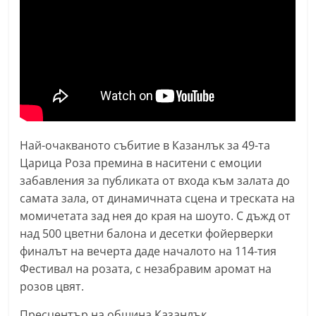
Най-очакваното събитие в Казанлък за 49-та
Царица Роза премина в наситени с емоции
забавления за публиката от входа към залата до
самата зала, от динамичната сцена и треската на
момичетата зад нея до края на шоуто. С дъжд от
над 500 цветни балона и десетки фойерверки
финалът на вечерта даде началото на 114-тия
Фестивал на розата, с незабравим аромат на
розов цвят.
Пресцентър на община Казанлък