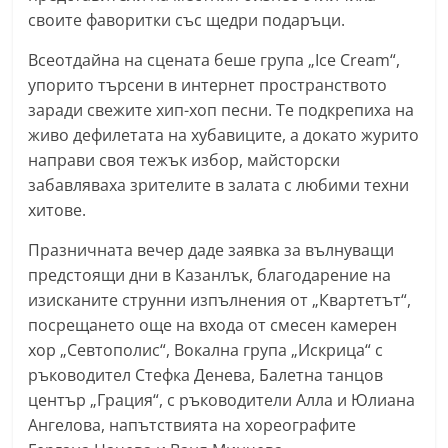
своите фаворитки със щедри подаръци.
Всеотдайна на сцената беше група „Ice Cream“,
упорито търсени в интернет пространството
заради свежите хип-хоп песни. Те подкрепиха на
живо дефилетата на хубавиците, а докато журито
направи своя тежък избор, майсторски
забавляваха зрителите в залата с любими техни
хитове.
Празничната вечер даде заявка за вълнуващи
предстоящи дни в Казанлък, благодарение на
изисканите струнни изпълнения от „Квартетът“,
посрещането още на входа от смесен камерен
хор „Севтополис“, Вокална група „Искрица“ с
ръководител Стефка Денева, Балетна танцов
център „Грация“, с ръководители Алла и Юлиана
Ангелова, напътствията на хореографите