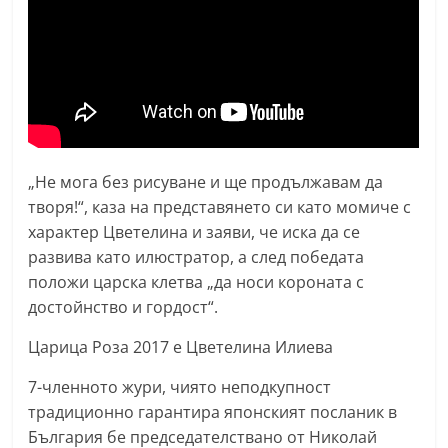
n
l
a
k
.
i
„Не мога без рисуване и ще продължавам да
n
творя!“, каза на представянето си като момиче с
f
характер Цветелина и заяви, че иска да се
o
развива като илюстратор, а след победата
,
положи царска клетва „да носи короната с
k
достойнство и гордост“.
a
Царица Роза 2017 е Цветелина Илиева
z
a
7-членното жури, чиято неподкупност
n
традиционно гарантира японският посланик в
България бе председателствано от Николай
l