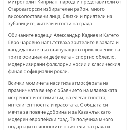
митрополит Киприан, народни представители от
r
Старозагорски избирателен район, много
y
високопоставени лица, близки и приятели на
-
хубавиците, жители и гости на града.
k
Обичаните водещи Александър Кадиев и Катето
a
Евро чаровно напътстваха зрителите в залата и
z
кандидатките във вълнуващото приключение на
a
трите официални дефилета – спортно облекло,
n
модернизирани фолклорни носии и класическия
l
финал с официални рокли.
a
Всички момичета наситиха атмосферата на
k
празничната вечер с обаянието на младежката
.
искреност и оптимизъм, на елегантността,
c
интелигентността и красотата. С общата си
o
мечта за повече добрина и за Казанлък като
m
модерен европейски град. Те получиха много
подаръци от японските приятели на града и