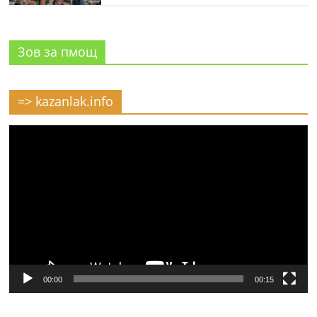
Зов за пмощ
=> kazanlak.info
Видео
00:00
00:15