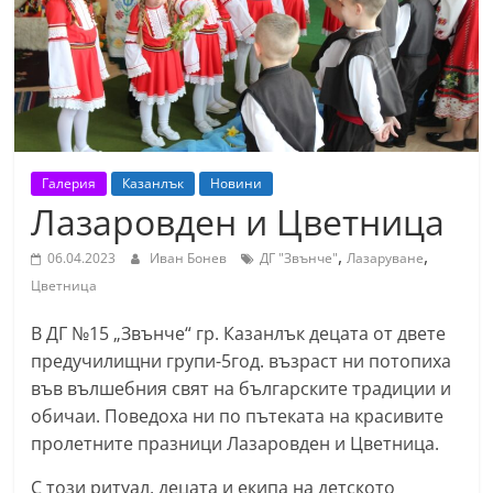
т
К
а
з
а
н
Галерия
Казанлък
Новини
л
Лазаровден и Цветница
ъ
,
,
06.04.2023
Иван Бонев
ДГ "Звънче"
Лазаруване
к
Цветница
и
о
В ДГ №15 „Звънче“ гр. Казанлък децата от двете
б
предучилищни групи-5год. възраст ни потопиха
във вълшебния свят на българските традиции и
л
обичаи. Поведоха ни по пътеката на красивите
а
пролетните празници Лазаровден и Цветница.
с
т
С този ритуал, децата и екипа на детското