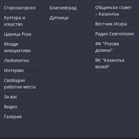
Общински съвет
Старозагорско
Благоевград
– Казанлък
Култура и
Дупница
Вестник Искра
изкуство
Радио Севтополис
Царица Роза
ФК "Розова
Млади
долина"
инициативи
ВК "Казанлък
Любопитно
волей"
Интервю
Свободни
работни места
За вас
Видео
Галерия