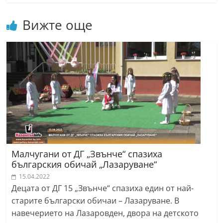
r
Вижте още
y
-
k
a
z
a
n
l
a
k
Малчугани от ДГ „Звънче“ спазиха
.
българския обичай „Лазаруване“
c
15.04.2022
Децата от ДГ 15 „Звънче“ спазиха един от най-
o
старите български обичаи – Лазаруване. В
m
навечерието на Лазаровден, двора на детското