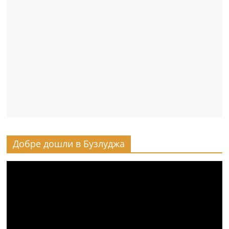
Добре дошли в Бузлуджа
Видео