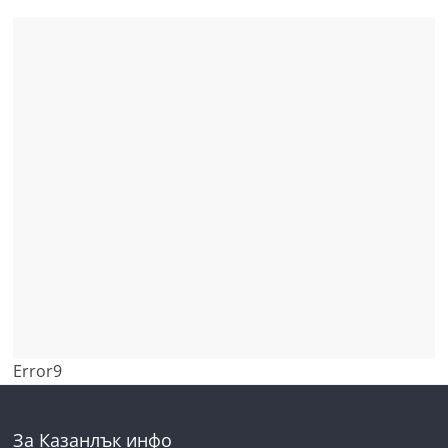
Error9
За Казанлък инфо