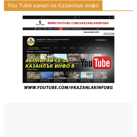
You Tube канал на Казанлък инфо