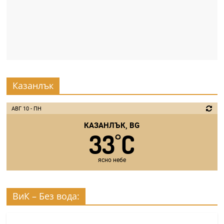
Казанлък
АВГ 10 - ПН
КАЗАНЛЪК, BG
33
C
°
ясно небе
ВиК – Без вода: