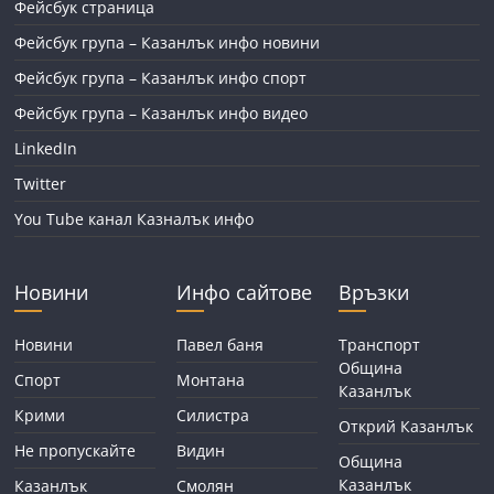
Фейсбук страница
Фейсбук група – Казанлък инфо новини
Фейсбук група – Казанлък инфо спорт
Фейсбук група – Казанлък инфо видео
LinkedIn
Twitter
You Tube канал Казналък инфо
Новини
Инфо сайтове
Връзки
Новини
Павел баня
Транспорт
Община
Спорт
Монтана
Казанлък
Крими
Силистра
Открий Казанлък
Не пропускайте
Видин
Община
Казанлък
Казанлък
Смолян