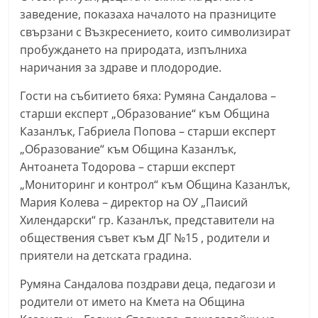
С
заведение, показаха началото на празниците
свързани с Възкресението, които символизират
т
пробуждането на природата, изпълниха
а
наричания за здраве и плодородие.
р
а
Гости на събитието бяха: Румяна Сандалова –
З
старши експерт „Образование“ към Община
Казанлък, Габриела Попова – старши експерт
а
„Образование“ към Община Казанлък,
г
Антоанета Тодорова – старши експерт
о
„Мониторинг и контрол“ към Община Казанлък,
р
Мария Колева – директор на ОУ „Паисий
а
Хилендарски“ гр. Казанлък, представители на
–
обществения съвет към ДГ №15 , родители и
k
приятели на детската градина.
a
Румяна Сандалова поздрави деца, педагози и
z
родители от името на Кмета на Община
a