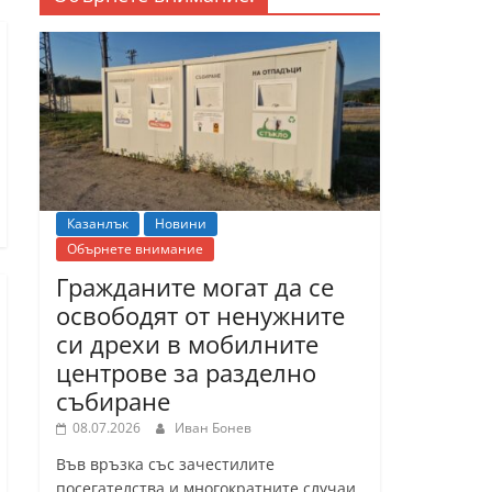
Казанлък
Новини
Обърнете внимание
Гражданите могат да се
освободят от ненужните
си дрехи в мобилните
центрове за разделно
събиране
08.07.2026
Иван Бонев
Във връзка със зачестилите
посегателства и многократните случаи