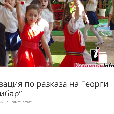
зация по разказа на Георги
ибар”
,
,
вънче"
памет
почит