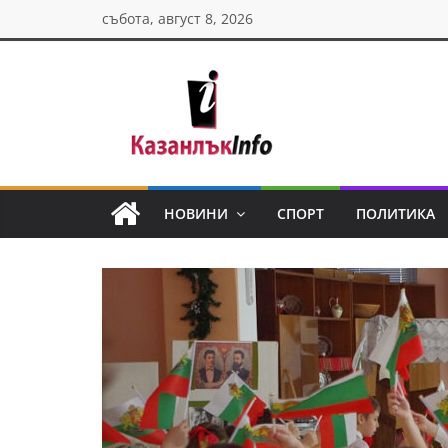
Skip
събота, август 8, 2026
to
content
Казанлък
инфо
НОВИНИ
СПОРТ
ПОЛИТИКА
Н
о
в
и
н
и
о
т