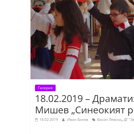
К
а
з
а
н
л
ъ
к
и
о
Галерия
б
18.02.2019 – Драмати
л
Мишев „Синеокият р
а
с
,
18.02.2019
Иван Бонев
Васил Левски
ДГ "З
т
С