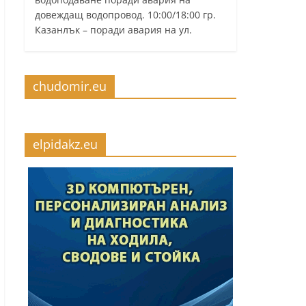
довеждащ водопровод. 10:00/18:00 гр.
Казанлък – поради авария на ул.
chudomir.eu
elpidakz.eu