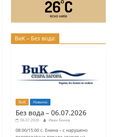
26
C
°
ясно небе
ВиК – Без вода:
ВиК
Новини
Без вода – 06.07.2026
06.07.2026
Иван Бонев
08:00/15:00 с. Енина – с нарушено
водоподаване поради авария на