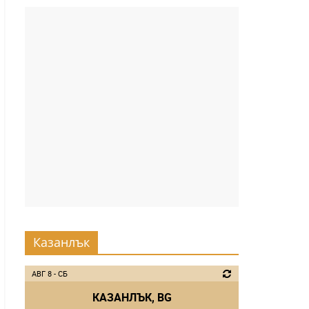
Казанлък
АВГ 8 - СБ
КАЗАНЛЪК, BG