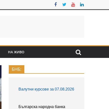
S
НА ЖИВО
БНБ: