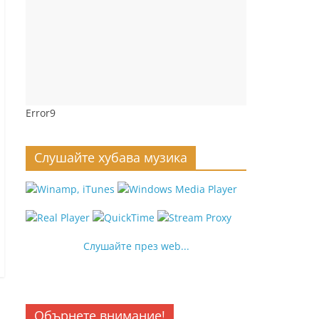
Error9
Слушайте хубава музика
Слушайте през web...
Обърнете внимание!