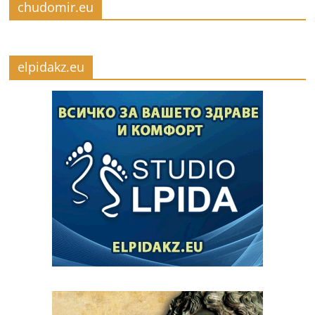
chudomir.eu
elpidakz.eu