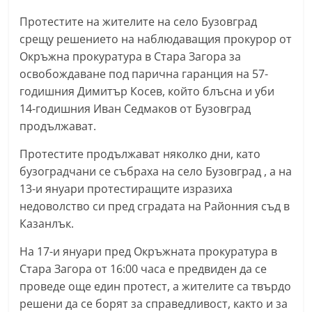
n
Протестите на жителите на село Бузовград
l
срещу решението на наблюдаващия прокурор от
a
Окръжна прокуратура в Стара Загора за
k
освобождаване под парична гаранция на 57-
.
годишния Димитър Косев, който блъсна и уби
14-годишния Иван Седмаков от Бузовград
i
продължават.
n
f
Протестите продължават няколко дни, като
o
бузоградчани се събраха на село Бузовград , а на
,
13-и януари протестиращите изразиха
недоволство си пред сградата на Районния съд в
k
Казанлък.
a
z
На 17-и януари пред Окръжната прокуратура в
a
Стара Загора от 16:00 часа е предвиден да се
n
проведе още един протест, а жителите са твърдо
решени да се борят за справедливост, както и за
l