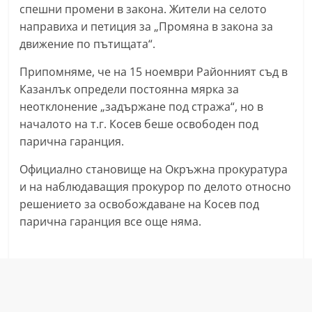
спешни промени в закона. Жители на селото
a
направиха и петиция за „Промяна в закона за
k
движение по пътищата“.
-
b
Припомняме, че на 15 ноември Районният съд в
Казанлък определи постоянна мярка за
g
неотклонение „задържане под стража“, но в
.
началото на т.г. Косев беше освободен под
i
парична гаранция.
n
f
Официално становище на Окръжна прокуратура
и на наблюдаващия прокурор по делото относно
o
решението за освобождаване на Косев под
,
парична гаранция все още няма.
g
a
l
l
e