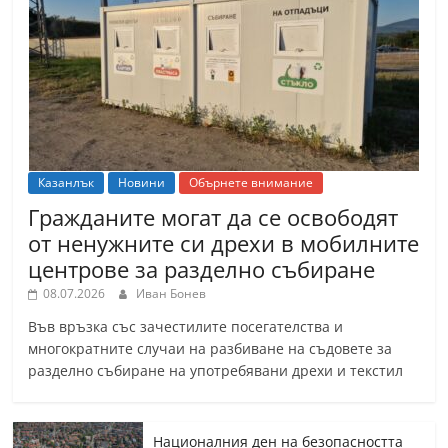
Казанлък
Новини
Обърнете внимание
Гражданите могат да се освободят
от ненужните си дрехи в мобилните
центрове за разделно събиране
08.07.2026
Иван Бонев
Във връзка със зачестилите посегателства и
многократните случаи на разбиване на съдовете за
разделно събиране на употребявани дрехи и текстил
Националния ден на безопасността