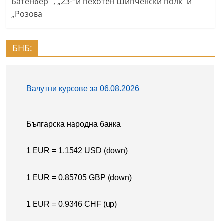
Батенбер“ , „23-ти пехотен Шипченски полк“ и
„Розова
БНБ: