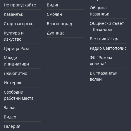
Не пропускайте
Видин
Община
Казанлък
Казанлък
Смолян
Общински съвет
Старозагорско
Благоевград
– Казанлък
Култура и
Дупница
Вестник Искра
изкуство
Радио Севтополис
Царица Роза
ФК "Розова
Млади
долина"
инициативи
ВК "Казанлък
Любопитно
волей"
Интервю
Свободни
работни места
За вас
Видео
Галерия