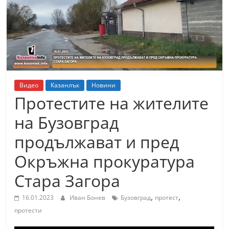
т
К
а
з
а
н
Видео
Казанлък
Новини
л
Протестите на жителите
ъ
на Бузовград
к
продължават и пред
и
о
Окръжна прокуратура
б
Стара Загора
л
а
,
,
16.01.2023
Иван Бонев
Бузовград
протест
с
протести
т