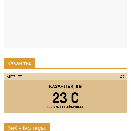
Казанлък
АВГ 7 - ПТ
КАЗАНЛЪК, BG
23
C
°
разкъсана облачност
ВиК – Без вода: