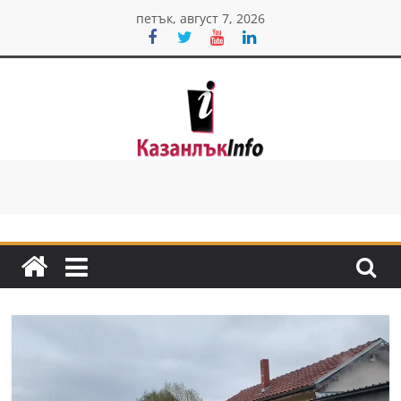
Skip
петък, август 7, 2026
to
content
Казанлък
инфо
Н
о
в
и
н
и
о