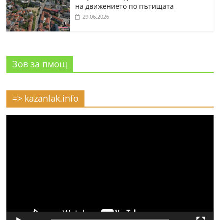
на движението по пътищата
29.06.2026
Зов за пмощ
=> kazanlak.info
Видео