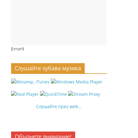
Error9
Слушайте хубава музика
Слушайте през web...
Обърнете внимание!