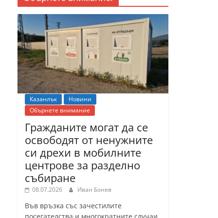
Казанлък
Новини
Обърнете внимание
Гражданите могат да се
освободят от ненужните
си дрехи в мобилните
центрове за разделно
събиране
08.07.2026
Иван Бонев
Във връзка със зачестилите
посегателства и многократните случаи