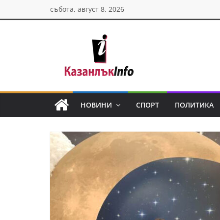
Skip
събота, август 8, 2026
to
content
Казанлък
инфо
НОВИНИ
СПОРТ
ПОЛИТИКА
Н
о
в
и
н
и
о
т