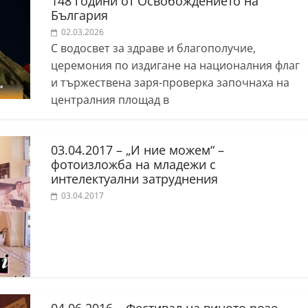
148 години от Освобождението на
България
02.03.2026
С водосвет за здраве и благополучие,
церемония по издигане на националния флаг
и тържествена заря-проверка започнаха на
централния площад в
03.04.2017 – „И ние можем“ –
фотоизложба на младежи с
интелектуални затруднения
03.04.2017