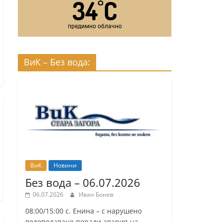
34
C
°
предимно облачно
ВиК – Без вода:
ВиК
Новини
Без вода – 06.07.2026
06.07.2026
Иван Бонев
08:00/15:00 с. Енина – с нарушено
водоподаване поради авария на