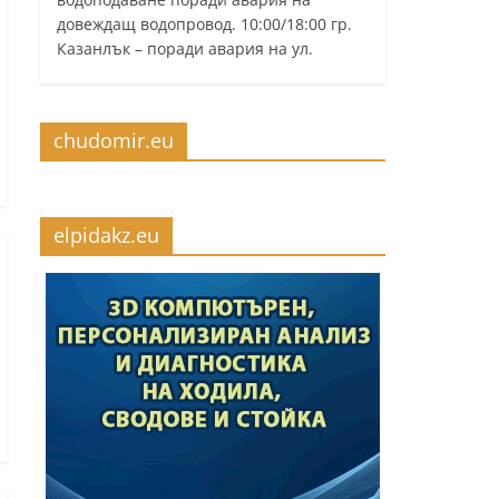
довеждащ водопровод. 10:00/18:00 гр.
Казанлък – поради авария на ул.
chudomir.eu
elpidakz.eu