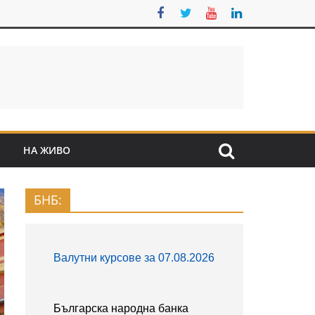
S
НА ЖИВО
БНБ: