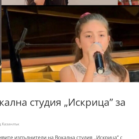
кална студия „Искрица” за
д Казанлък
вите изпълнители на Вокална студия ,,Искрица” с