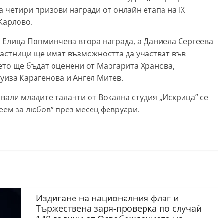
 четири призови награди от онлайн етапа на IX
Карлово.
, Елица Попминчева втора награда, а Даниела Сергеева
частници ще имат възможността да участват във
дето ще бъдат оценени от Маргарита Хранова,
уиза Карагенова и Ангел Митев.
ивали младите таланти от Вокална студия „Искрица” се
еем за любов” през месец февруари.
Издигане на националния флаг и
Тържествена заря-проверка по случай