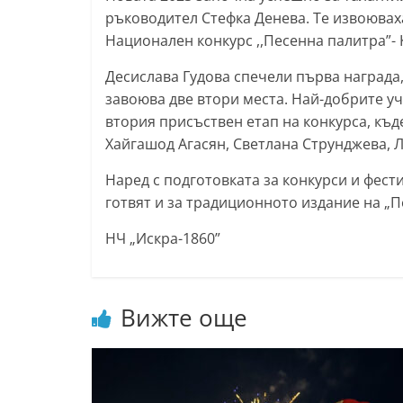
ръководител Стефка Денева. Те извоюваха
т
Национален конкурс ,,Песенна палитра”- 
а
р
Десислава Гудова спечели първа награда
а
завоюва две втори места. Най-добрите у
втория присъствен етап на конкурса, къ
З
Хайгашод Агасян, Светлана Струнджева, Л
а
г
Наред с подготовката за конкурси и фест
о
готвят и за традиционното издание на „П
р
НЧ „Искра-1860”
а
–
k
Вижте още
a
z
a
n