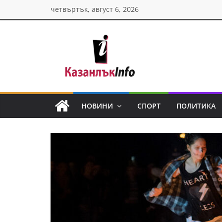
Skip
четвъртък, август 6, 2026
to
content
Казанлък
инфо
НОВИНИ
СПОРТ
ПОЛИТИКА
Н
о
в
и
н
и
о
т