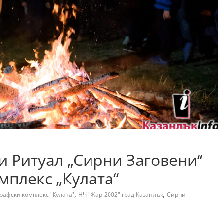
ни Ритуал „Сирни Заговени“
мплекс „Кулата“
,
,
рафски комплекс "Кулата"
НЧ "Жар-2002" град Казанлък
Сирни