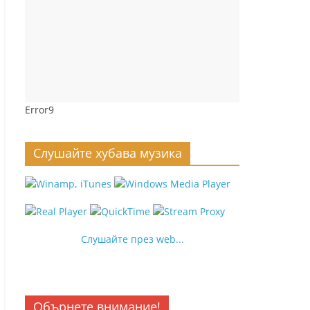
Error9
Слушайте хубава музика
Слушайте през web...
Обърнете внимание!