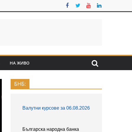
S
НА ЖИВО
БНБ: