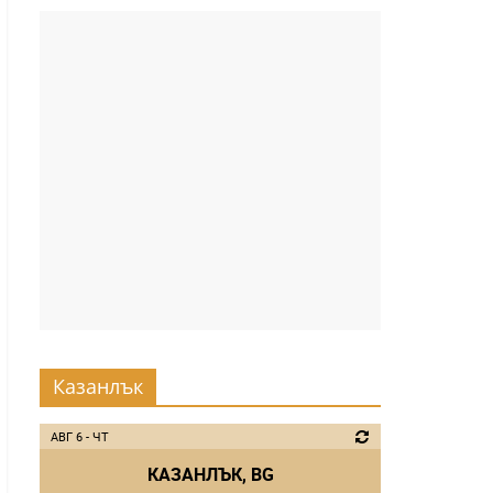
Казанлък
АВГ 6 - ЧТ
КАЗАНЛЪК, BG