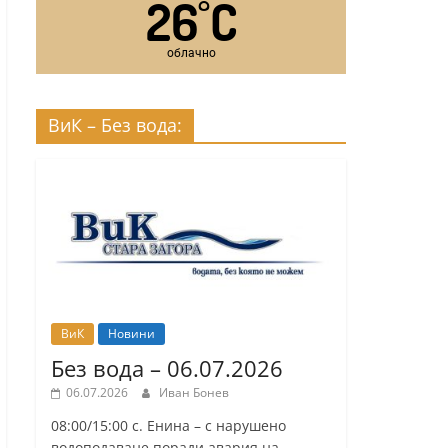
26
C
°
облачно
ВиК – Без вода:
ВиК
Новини
Без вода – 06.07.2026
06.07.2026
Иван Бонев
08:00/15:00 с. Енина – с нарушено
водоподаване поради авария на