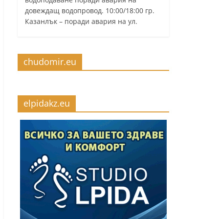
довеждащ водопровод. 10:00/18:00 гр.
Казанлък – поради авария на ул.
chudomir.eu
elpidakz.eu