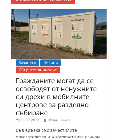
Казанлък
Новини
Обърнете внимание
Гражданите могат да се
освободят от ненужните
си дрехи в мобилните
центрове за разделно
събиране
08.07.2026
Иван Бонев
Във връзка със зачестилите
посегателства и многократните случаи