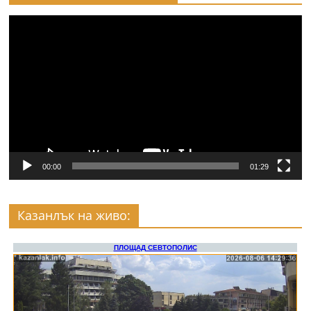
Видео
00:00
01:29
Казанлък на живо: