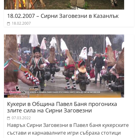
18.02.2007 – Сирни Заговезни в Казанлък
18.02.2007
Кукери в Община Павел Баня прогониха
злите сила на Сирни Заговезни
07.03.2022
Навръх Сирни Заговезни в Павел баня кукерските
състави и карнавалните игри събраха стотици