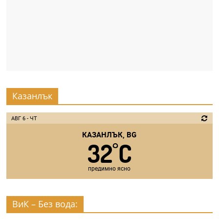
Казанлък
АВГ 6 - ЧТ
КАЗАНЛЪК, BG
32
C
°
предимно ясно
ВиК – Без вода: