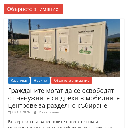
Обърнете внимание!
Казанлък
Новини
Обърнете внимание
Гражданите могат да се освободят
от ненужните си дрехи в мобилните
центрове за разделно събиране
08.07.2026
Иван Бонев
Във връзка със зачестилите посегателства и
многократните случаи на разбиване на съдовете за