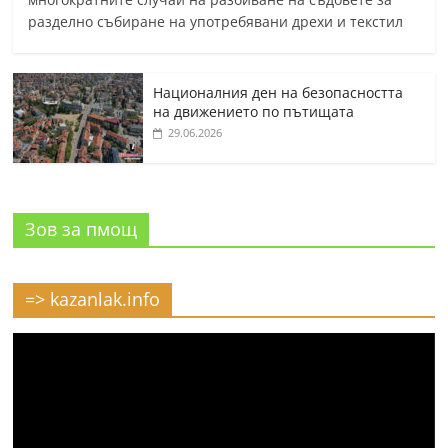
разделно събиране на употребявани дрехи и текстил
Националния ден на безопасността
на движението по пътищата
29.06.2026
Зов за пмощ
=> kazanlak.info
Видео