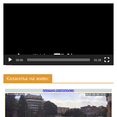
Видео
00:00
01:29
Казанлък на живо: