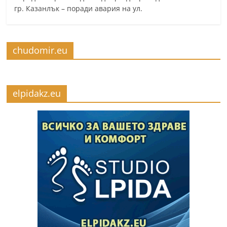
гр. Казанлък – поради авария на ул.
chudomir.eu
elpidakz.eu