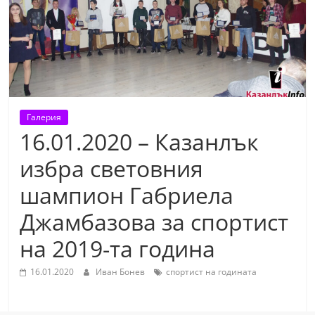
т
К
а
з
а
н
Галерия
л
16.01.2020 – Казанлък
ъ
избра световния
к
шампион Габриела
и
о
Джамбазова за спортист
б
на 2019-та година
л
а
16.01.2020
Иван Бонев
спортист на годината
с
т