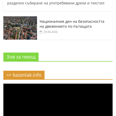
разделно събиране на употребявани дрехи и текстил
Националния ден на безопасността
на движението по пътищата
29.06.2026
Зов за пмощ
=> kazanlak.info
Видео