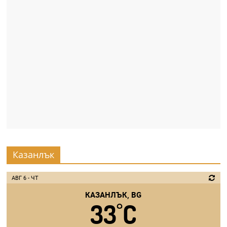
Казанлък
АВГ 6 - ЧТ
КАЗАНЛЪК, BG
33
C
°