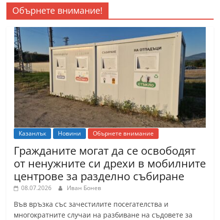
Обърнете внимание!
Казанлък
Новини
Обърнете внимание
Гражданите могат да се освободят
от ненужните си дрехи в мобилните
центрове за разделно събиране
08.07.2026
Иван Бонев
Във връзка със зачестилите посегателства и
многократните случаи на разбиване на съдовете за