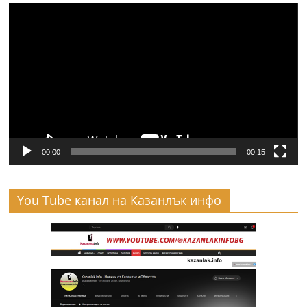
Видео
00:00
00:15
You Tube канал на Казанлък инфо