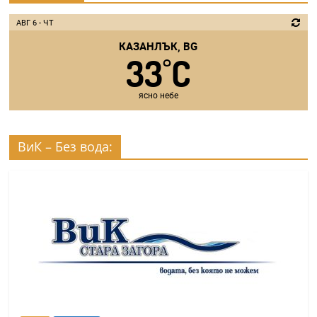
АВГ 6 - ЧТ
КАЗАНЛЪК, BG
33
C
°
ясно небе
ВиК – Без вода: