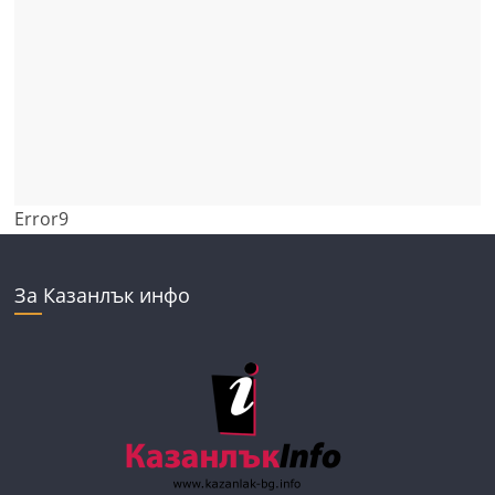
Error9
За Казанлък инфо