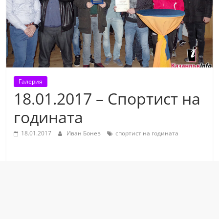
т
К
а
з
а
н
Галерия
л
18.01.2017 – Спортист на
ъ
годината
к
и
18.01.2017
Иван Бонев
спортист на годината
о
б
л
а
с
т