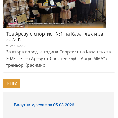
Теа Арезу е спортист №1 на Казанлък и за
2022 г.
25.01.2023
За втора поредна година Спортист на Казанлък за
2022г. е Теа Арезу от Спортен клуб ,,Аргус ММА“ с
треньор Красимир
БНБ: