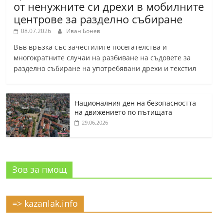
от ненужните си дрехи в мобилните
центрове за разделно събиране
08.07.2026
Иван Бонев
Във връзка със зачестилите посегателства и
многократните случаи на разбиване на съдовете за
разделно събиране на употребявани дрехи и текстил
Националния ден на безопасността
на движението по пътищата
29.06.2026
Зов за пмощ
=> kazanlak.info