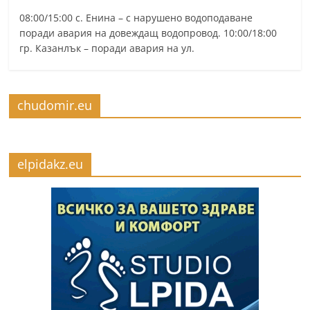
08:00/15:00 с. Енина – с нарушено водоподаване
поради авария на довеждащ водопровод. 10:00/18:00
гр. Казанлък – поради авария на ул.
chudomir.eu
elpidakz.eu