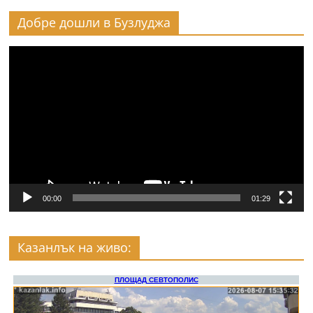
Добре дошли в Бузлуджа
Видео
00:00
01:29
Казанлък на живо: