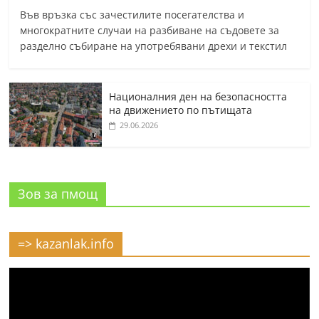
Във връзка със зачестилите посегателства и
многократните случаи на разбиване на съдовете за
разделно събиране на употребявани дрехи и текстил
Националния ден на безопасността
на движението по пътищата
29.06.2026
Зов за пмощ
=> kazanlak.info
Видео