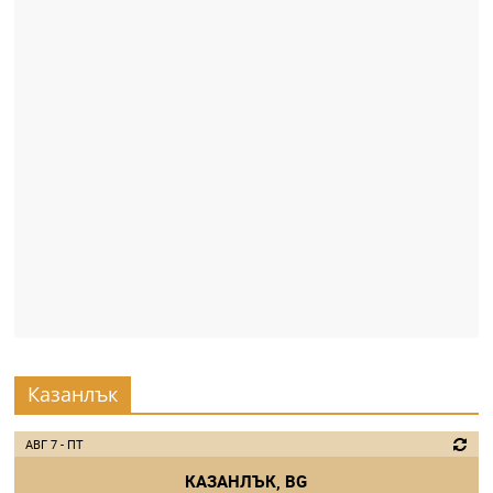
Казанлък
АВГ 7 - ПТ
КАЗАНЛЪК, BG