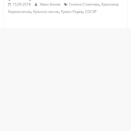
,
15.09.2018
Иван Бонев
Галина Стоянова
Красимир
С
,
,
,
Каракачанов
Крънско ханче
Румен Радев
СОСЗР
т
а
р
а
З
а
г
о
р
а
–
k
a
z
a