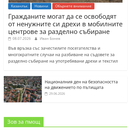
Казанлък
Новини
Обърнете внимание
Гражданите могат да се освободят
от ненужните си дрехи в мобилните
центрове за разделно събиране
08.07.2026
Иван Бонев
Във връзка със зачестилите посегателства и
многократните случаи на разбиване на съдовете за
разделно събиране на употребявани дрехи и текстил
Националния ден на безопасността
на движението по пътищата
29.06.2026
Зов за пмощ