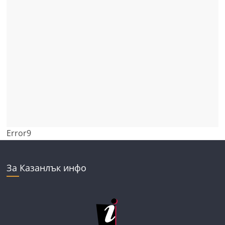
Error9
За Казанлък инфо