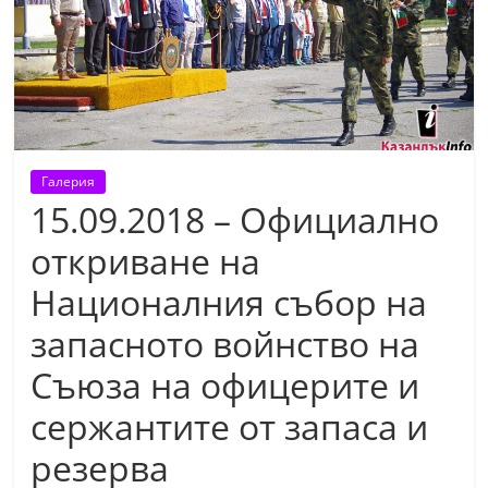
т
К
а
з
а
н
Галерия
л
15.09.2018 – Официално
ъ
откриване на
к
Националния събор на
и
о
запасното войнство на
б
Съюза на офицерите и
л
сержантите от запаса и
а
с
резерва
т