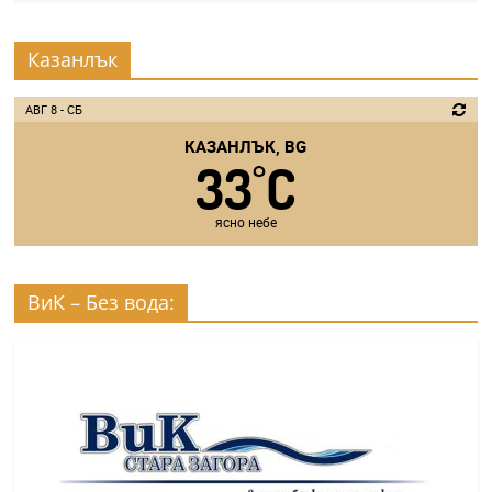
Казанлък
АВГ 8 - СБ
КАЗАНЛЪК, BG
33
C
°
ясно небе
ВиК – Без вода: