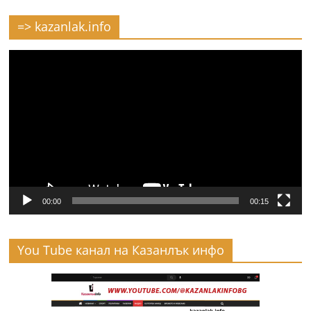
=> kazanlak.info
Видео
00:00
00:15
You Tube канал на Казанлък инфо