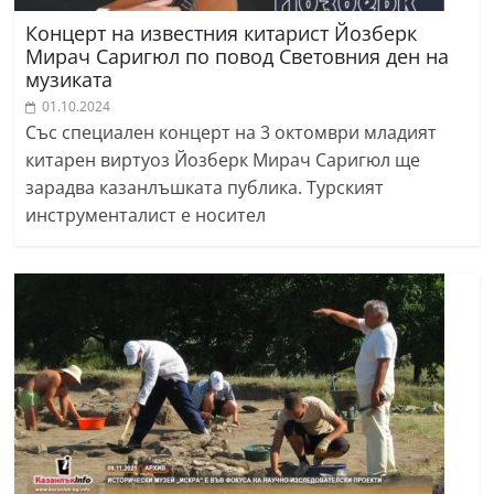
Концерт на известния китарист Йозберк
Мирач Саригюл по повод Световния ден на
музиката
01.10.2024
Със специален концерт на 3 октомври младият
китарен виртуоз Йозберк Мирач Саригюл ще
зарадва казанлъшката публика. Турският
инструменталист е носител