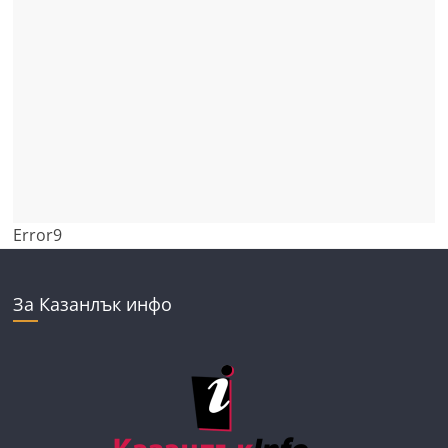
Error9
За Казанлък инфо