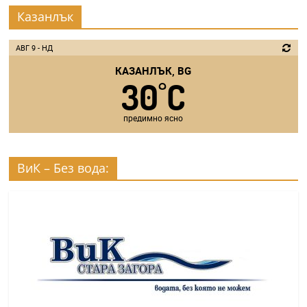
Казанлък
АВГ 9 - НД
КАЗАНЛЪК, BG
30
C
°
предимно ясно
ВиК – Без вода: