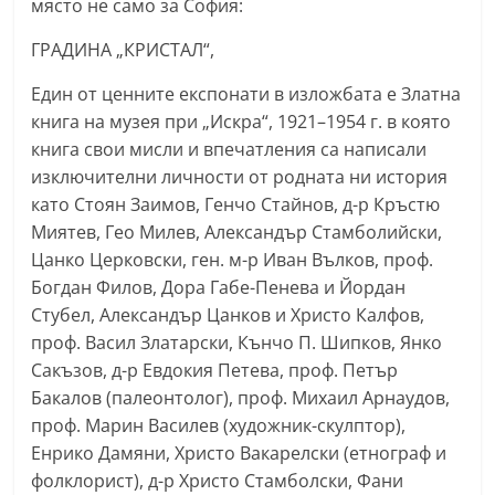
място не само за София:
a
ГРАДИНА „КРИСТАЛ“,
k
-
Един от ценните експонати в изложбата е Златна
b
книга на музея при „Искра“, 1921–1954 г. в която
g
книга свои мисли и впечатления са написали
.
изключителни личности от родната ни история
като Стоян Заимов, Генчо Стайнов, д-р Кръстю
i
Миятев, Гео Милев, Александър Стамболийски,
n
Цанко Церковски, ген. м-р Иван Вълков, проф.
f
Богдан Филов, Дора Габе-Пенева и Йордан
o
Стубел, Александър Цанков и Христо Калфов,
,
проф. Васил Златарски, Кънчо П. Шипков, Янко
g
Сакъзов, д-р Евдокия Петева, проф. Петър
a
Бакалов (палеонтолог), проф. Михаил Арнаудов,
l
проф. Марин Василев (художник-скулптор),
Енрико Дамяни, Христо Вакарелски (етнограф и
l
фолклорист), д-р Христо Стамболски, Фани
e