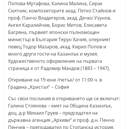
Попова-Мутафова, Калина Малина, Сирак
r
Скитник, композиторите акад. Петко Стайнов и
y
проф. Панчо Владигеров, акад. Дечко Узунов,
-
Ангел Каралийчев, Борис Митов, Елисавета
k
Багряна, първият японски пълномощен
a
министър в България Теруо Хачия, оперният
z
певец Тодор Мазаров, акад. Кирил Попов и
a
много други гости на Казанлък и музея.
Художественото оформление на първата
n
страница е от Радомир Мандов (1883 – 1947).
l
a
Откриване на 19 юни /петък/ от 11:00 ч. в
k
Градина „Кристал“ – София
.
Със свои послания в откриването ще се включат:
c
Галина Стоянова – кмет на Община Казанлък,
o
доц. д-р Михаил Груев – председател на
m
държавна агенция „Архиви“ и проф. д.н. Пенчо
Пенчев – преподавател по Стопанска история,