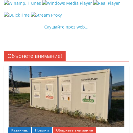
Слушайте през web...
Обърнете внимание!
Казанлък
Новини
Обърнете внимание