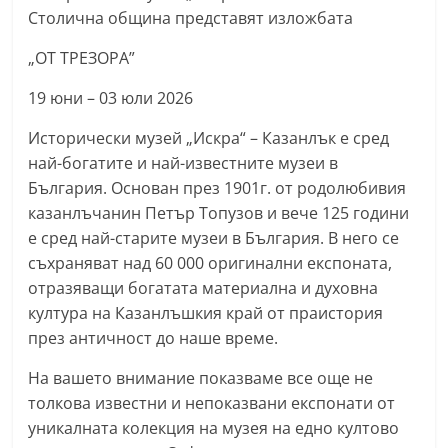
Столична община представят изложбата
n
l
„ОТ ТРЕЗОРА”
a
19 юни – 03 юли 2026
k
.
Исторически музей „Искра“ – Казанлък е сред
i
най-богатите и най-известните музеи в
n
България. Основан през 1901г. от родолюбивия
казанлъчанин Петър Топузов и вече 125 години
f
е сред най-старите музеи в България. В него се
o
съхраняват над 60 000 оригинални експоната,
,
отразяващи богатата материална и духовна
k
култура на Казанлъшкия край от праистория
a
през античност до наше време.
z
На вашето внимание показваме все още не
a
толкова известни и непоказвани експонати от
n
уникалната колекция на музея на едно култово
l