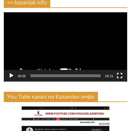
=> kazanlak.info
Видео
00:00
00:15
You Tube канал на Казанлък инфо