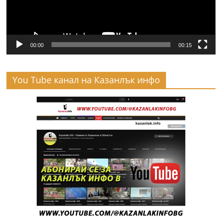
00:00
00:15
You Tube канал на Казанлък инфо