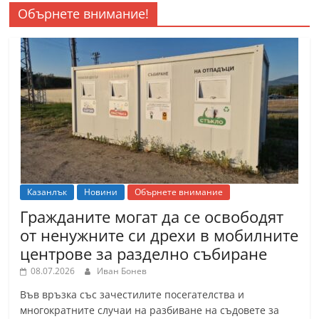
Обърнете внимание!
Казанлък
Новини
Обърнете внимание
Гражданите могат да се освободят
от ненужните си дрехи в мобилните
центрове за разделно събиране
08.07.2026
Иван Бонев
Във връзка със зачестилите посегателства и
многократните случаи на разбиване на съдовете за