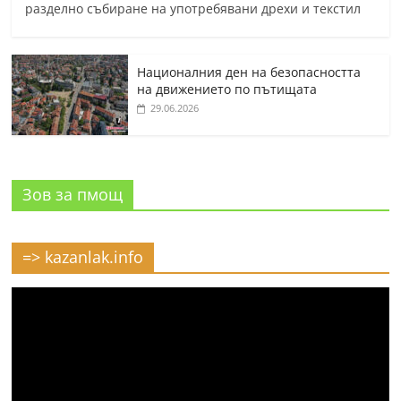
разделно събиране на употребявани дрехи и текстил
Националния ден на безопасността
на движението по пътищата
29.06.2026
Зов за пмощ
=> kazanlak.info
Видео