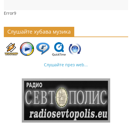
Error9
Слушайте хубава музика
Слушайте през web...