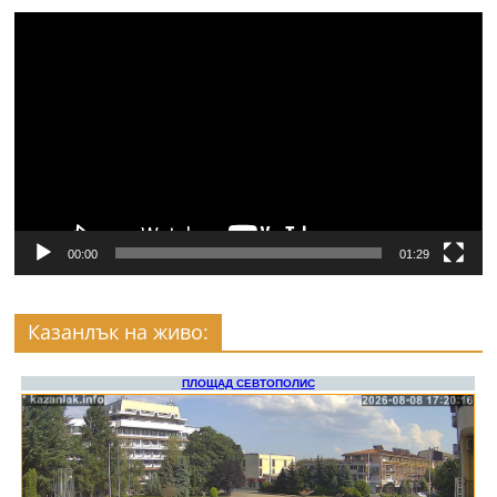
Видео
00:00
01:29
Казанлък на живо: