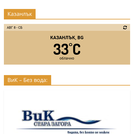
Казанлък
АВГ 8 - СБ
КАЗАНЛЪК, BG
33
C
°
облачно
ВиК – Без вода: