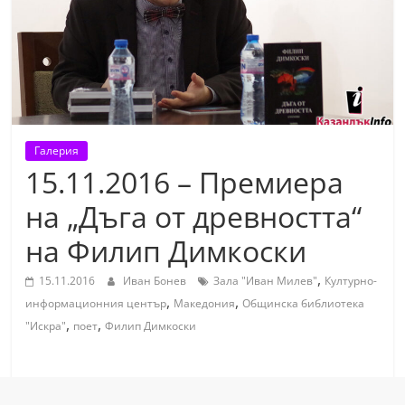
т
К
а
з
а
н
Галерия
л
15.11.2016 – Премиера
ъ
на „Дъга от древността“
к
на Филип Димкоски
и
о
,
15.11.2016
Иван Бонев
Зала "Иван Милев"
Културно-
б
,
,
информационния център
Македония
Общинска библиотека
л
,
,
"Искра"
поет
Филип Димкоски
а
с
т