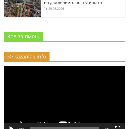
на движението по пътищата
29.06.2026
Зов за пмощ
=> kazanlak.info
Видео