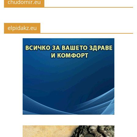
chudomir.eu
elpidakz.eu