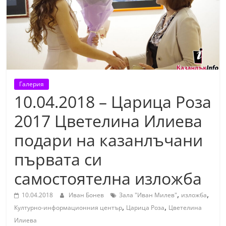
т
К
а
з
а
н
Галерия
л
10.04.2018 – Царица Роза
ъ
2017 Цветелина Илиева
к
подари на казанлъчани
и
о
първата си
б
самостоятелна изложба
л
а
,
,
10.04.2018
Иван Бонев
Зала "Иван Милев"
изложба
,
,
с
Културно-информационния център
Царица Роза
Цветелина
т
Илиева