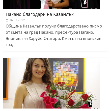
Накано благодари на Казанлък
16.07.2012
Община Казанлък получи благодарствено писмо
от кмета на град Накано, префектура Нагано,
Япония, г-н Харуйо Отагири. Кметът на японския
град