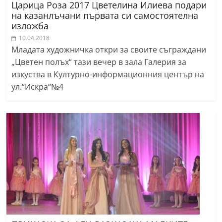
Царица Роза 2017 Цветелина Илиева подари
на казанлъчани първата си самостоятелна
изложба
10.04.2018
Младата художничка откри за своите съграждани
„Цветен полъх“ тази вечер в зала Галерия за
изкуства в Културно-информационния център на
ул.“Искра“№4