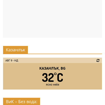
Казанлък
АВГ 9 - НД
КАЗАНЛЪК, BG
32
C
°
ясно небе
ВиК – Без вода: