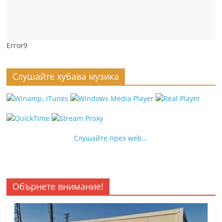
Error9
Слушайте хубава музика
Слушайте през web...
Обърнете внимание!