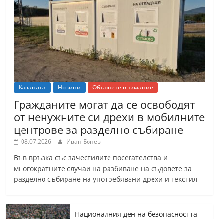
Казанлък
Новини
Обърнете внимание
Гражданите могат да се освободят
от ненужните си дрехи в мобилните
центрове за разделно събиране
08.07.2026
Иван Бонев
Във връзка със зачестилите посегателства и
многократните случаи на разбиване на съдовете за
разделно събиране на употребявани дрехи и текстил
Националния ден на безопасността