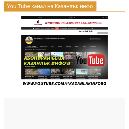
You Tube канал на Казанлък инфо