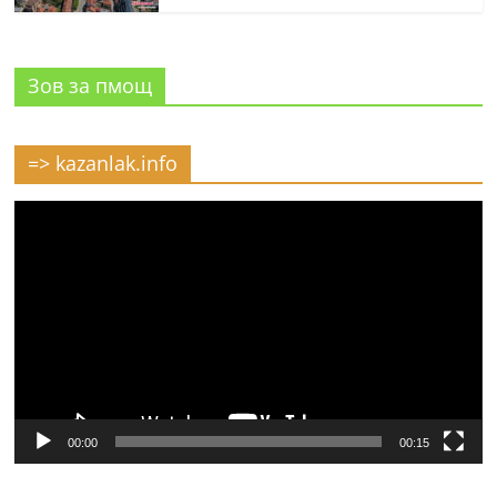
Зов за пмощ
=> kazanlak.info
Видео
00:00
00:15