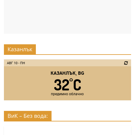
Казанлък
АВГ 10 - ПН
КАЗАНЛЪК, BG
32
C
°
предимно облачно
ВиК – Без вода: