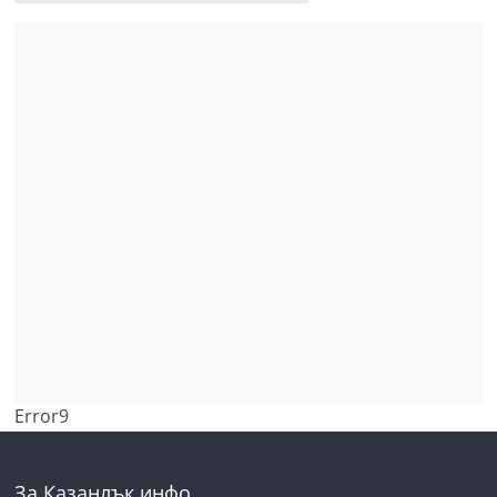
Error9
За Казанлък инфо