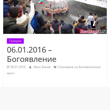
т
К
а
з
а
н
Галерия
л
06.01.2016 –
ъ
Богоявление
к
и
06.01.2016
Иван Бонев
Спасяване на Богоявленския
о
кръст
б
л
а
с
т