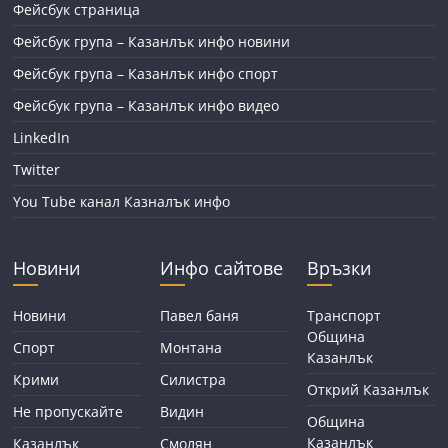
Фейсбук страница
Фейсбук група – Казанлък инфо новини
Фейсбук група – Казанлък инфо спорт
Фейсбук група – Казанлък инфо видео
LinkedIn
Twitter
You Tube канал Казналък инфо
Новини
Инфо сайтове
Връзки
Новини
Павел баня
Транспорт
Община
Спорт
Монтана
Казанлък
Крими
Силистра
Открий Казанлък
Не пропускайте
Видин
Община
Казанлък
Казанлък
Смолян