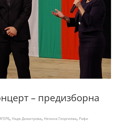
концерт – предизборна
,
,
,
МГЕРБ
Надя Димитрова
Нелина Георгиева
Рафи