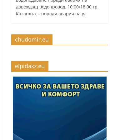
довеждащ водопровод. 10:00/18:00 гр.
Казанлък – поради авария на ул.
chudomir.eu
elpidakz.eu