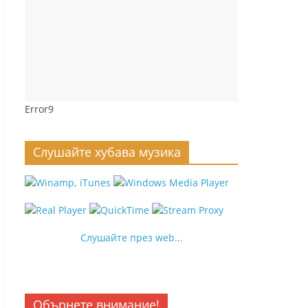
Error9
Слушайте хубава музика
Слушайте през web...
Обърнете внимание!