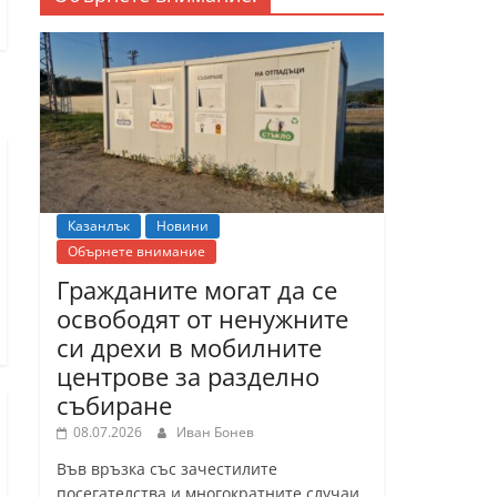
Казанлък
Новини
Обърнете внимание
Гражданите могат да се
освободят от ненужните
си дрехи в мобилните
центрове за разделно
събиране
08.07.2026
Иван Бонев
Във връзка със зачестилите
посегателства и многократните случаи