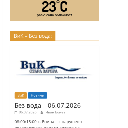
23
C
°
разкъсана облачност
ВиК – Без вода:
ВиК
Новини
Без вода – 06.07.2026
06.07.2026
Иван Бонев
08:00/15:00 с. Енина – с нарушено
водоподаване поради авария на