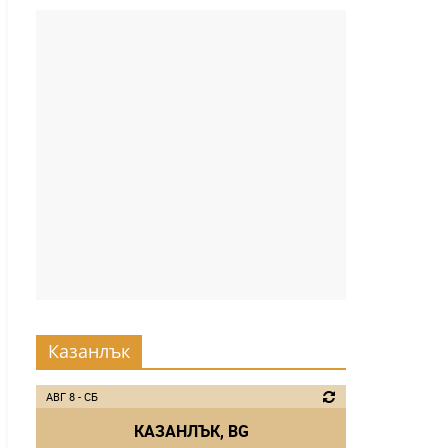
Казанлък
АВГ 8 - СБ
КАЗАНЛЪК, BG