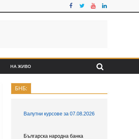
S
НА ЖИВО
БНБ: