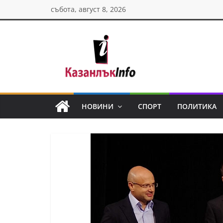
Skip
събота, август 8, 2026
to
content
Казанлък
инфо
НОВИНИ
СПОРТ
ПОЛИТИКА
Н
о
в
и
н
и
о
т