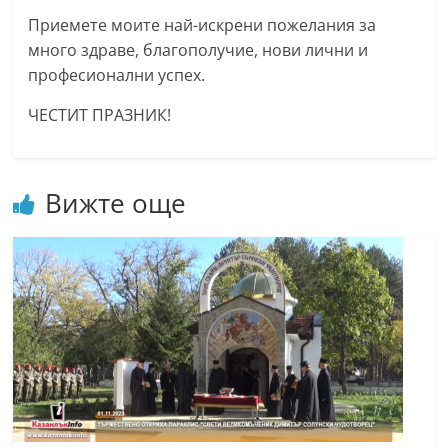
a
Приемете моите най-искрени пожелания за
k
много здраве, благополучие, нови лични и
-
професионални успех.
b
ЧЕСТИТ ПРАЗНИК!
g
.
i
Вижте още
n
f
o
,
g
a
l
l
e