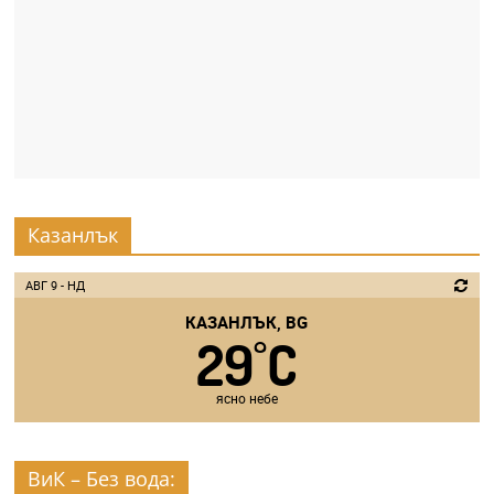
Казанлък
АВГ 9 - НД
КАЗАНЛЪК, BG
29
C
°
ясно небе
ВиК – Без вода: