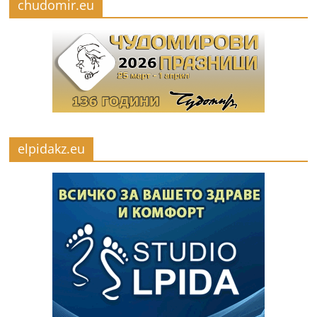
chudomir.eu
elpidakz.eu