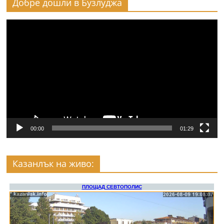
Добре дошли в Бузлуджа
Видео
00:00
01:29
Казанлък на живо: