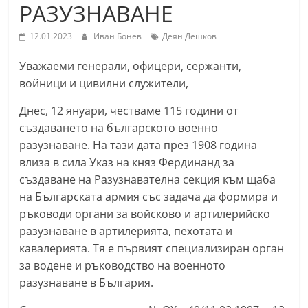
РАЗУЗНАВАНЕ
С
т
12.01.2023
Иван Бонев
Деян Дешков
а
Уважаеми генерали, офицери, сержанти,
р
войници и цивилни служители,
а
З
Днес, 12 януари, честваме 115 години от
създаването на българското военно
а
разузнаване. На тази дата през 1908 година
г
влиза в сила Указ на княз Фердинанд за
о
създаване на Разузнавателна секция към щаба
р
на Българската армия със задача да формира и
а
ръководи органи за войсково и артилерийско
–
разузнаване в артилерията, пехотата и
k
кавалерията. Тя е първият специализиран орган
a
за водене и ръководство на военното
z
разузнаване в България.
a