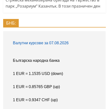
Стрямска механизирана бригада на тържество в
парк „Розариум“ Казанлък. В този празничен ден
БНБ: