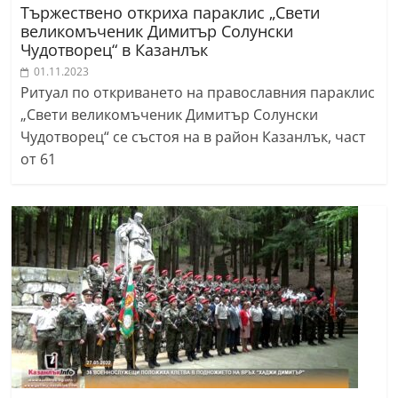
Тържествено откриха параклис „Свети
r
великомъченик Димитър Солунски
y
Чудотворец“ в Казанлък
-
01.11.2023
k
Ритуал по откриването на православния параклис
„Свети великомъченик Димитър Солунски
a
Чудотворец“ се състоя на в район Казанлък, част
z
от 61
a
n
l
a
k
.
c
o
m