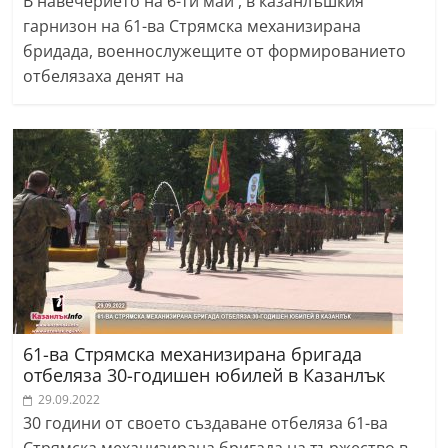
В навечерието на 6-ти май , в казанлъшкия
гарнизон на 61-ва Стрямска механизирана
бридада, военнослужещите от формированието
отбелязаха денят на
61-ва Стрямска механизирана бригада
отбеляза 30-годишен юбилей в Казанлък
29.09.2022
30 години от своето създаване отбеляза 61-ва