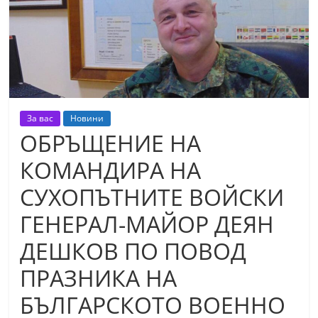
т
К
а
з
а
н
За вас
Новини
л
ОБРЪЩЕНИЕ НА
ъ
КОМАНДИРА НА
к
СУХОПЪТНИТЕ ВОЙСКИ
и
о
ГЕНЕРАЛ-МАЙОР ДЕЯН
б
ДЕШКОВ ПО ПОВОД
л
ПРАЗНИКА НА
а
с
БЪЛГАРСКОТО ВОЕННО
т