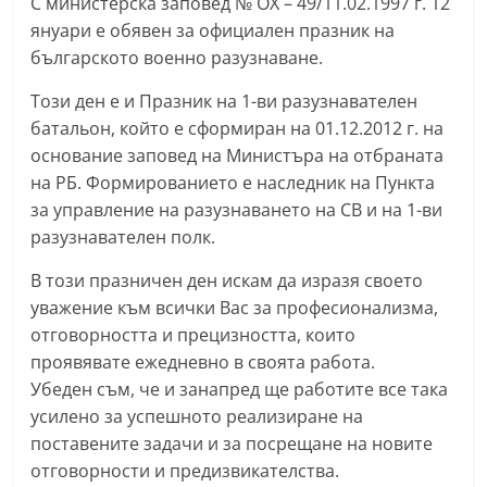
С министерска заповед № ОХ – 49/11.02.1997 г. 12
n
януари е обявен за официален празник на
l
българското военно разузнаване.
a
Този ден е и Празник на 1-ви разузнавателен
k
батальон, който е сформиран на 01.12.2012 г. на
.
основание заповед на Министъра на отбраната
i
на РБ. Формированието е наследник на Пункта
n
за управление на разузнаването на СВ и на 1-ви
f
разузнавателен полк.
o
В този празничен ден искам да изразя своето
,
уважение към всички Вас за професионализма,
k
отговорността и прецизността, които
a
проявявате ежедневно в своята работа.
z
Убеден съм, че и занапред ще работите все така
a
усилено за успешното реализиране на
поставените задачи и за посрещане на новите
n
отговорности и предизвикателства.
l