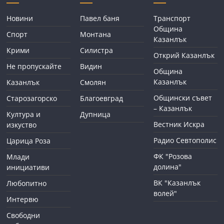
Новини
Павел баня
Транспорт
Община
Спорт
Монтана
Казанлък
Крими
Силистра
Открий Казанлък
Не пропускайте
Видин
Община
Казанлък
Казанлък
Смолян
Общински съвет
Старозагорско
Благоевград
– Казанлък
Култура и
Дупница
Вестник Искра
изкуство
Радио Севтополис
Царица Роза
ФК "Розова
Млади
долина"
инициативи
ВК "Казанлък
Любопитно
волей"
Интервю
Свободни