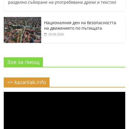
разделно събиране на употребявани дрехи и текстил
Националния ден на безопасността
на движението по пътищата
29.06.2026
Зов за пмощ
=> kazanlak.info
Видео