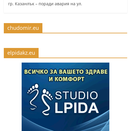
гр. Казанлък – поради авария на ул.
chudomir.eu
elpidakz.eu