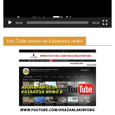
00:00
00:15
You Tube канал на Казанлък инфо