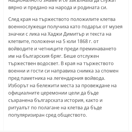
националното знаме и се закълнаха да служат
a
вярно и предано на народа и родината си.
k
След края на тържеството положилите клетва
-
военнослужещи получиха като подарък от музея
b
значки с лика на Хаджи Димитър и текста на
g
клетвите, положени на 5 юли 1868 г. от
.
войводите и четниците преди преминаването
i
им на българския бряг. Беше отслужен
n
тържествен водосвет. В края на тържеството
военни и гости си направиха снимка за спомен
f
пред паметника на легендарния войвода.
o
Изборът на бележити места за провеждане на
,
официалните церемонии цели да бъде
g
съхранена българската история, както и
a
ритуалът по полагане на клетва да бъде
l
популяризиран сред обществото.
l
e