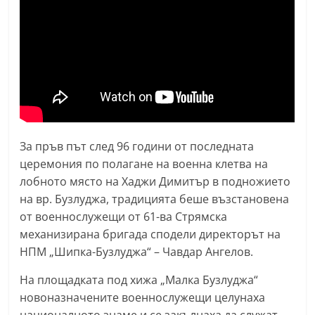
n
l
a
k
.
i
n
За пръв път след 96 години от последната
f
церемония по полагане на военна клетва на
o
лобното място на Хаджи Димитър в подножието
,
на вр. Бузлуджа, традицията беше възстановена
k
от военнослужещи от 61-ва Стрямска
a
механизирана бригада сподели директорът на
z
НПМ „Шипка-Бузлуджа“ – Чавдар Ангелов.
a
На площадката под хижа „Малка Бузлуджа“
n
новоназначените военнослужещи целунаха
l