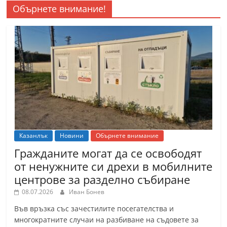
Обърнете внимание!
Казанлък
Новини
Обърнете внимание
Гражданите могат да се освободят
от ненужните си дрехи в мобилните
центрове за разделно събиране
08.07.2026
Иван Бонев
Във връзка със зачестилите посегателства и
многократните случаи на разбиване на съдовете за