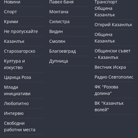
Новини
Павел баня
Транспорт
Община
Спорт
Монтана
Казанлък
Крими
Силистра
Открий Казанлък
Не пропускайте
Видин
Община
Казанлък
Казанлък
Смолян
Общински съвет
Старозагорско
Благоевград
– Казанлък
Култура и
Дупница
Вестник Искра
изкуство
Радио Севтополис
Царица Роза
ФК "Розова
Млади
долина"
инициативи
ВК "Казанлък
Любопитно
волей"
Интервю
Свободни
работни места