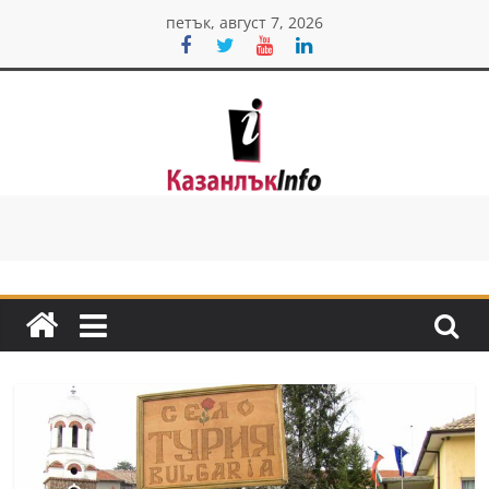
Skip
петък, август 7, 2026
to
content
Казанлък
инфо
Н
о
в
и
н
и
о