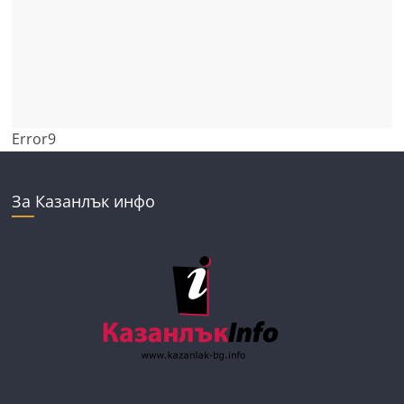
Error9
За Казанлък инфо