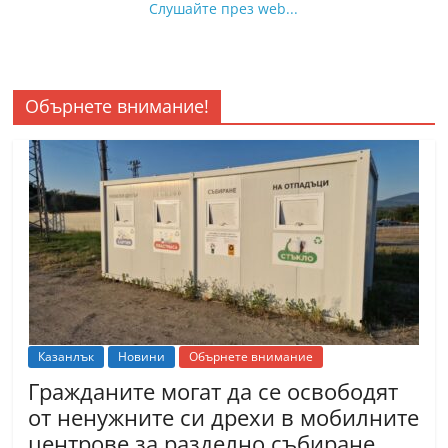
Слушайте през web...
Обърнете внимание!
Казанлък
Новини
Обърнете внимание
Гражданите могат да се освободят
от ненужните си дрехи в мобилните
центрове за разделно събиране