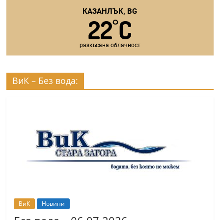
КАЗАНЛЪК, BG
22
C
°
разкъсана облачност
ВиК – Без вода:
ВиК
Новини