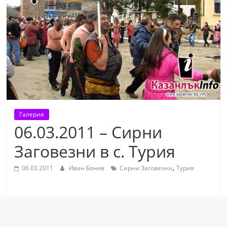
т
К
а
з
а
н
л
ъ
Галерия
к
06.03.2011 – Сирни
и
Заговезни в с. Турия
о
б
,
06.03.2011
Иван Бонев
Сирни Заговезни
Турия
л
а
с
т