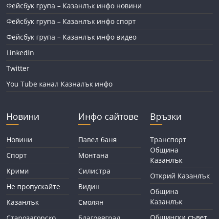
Фейсбук група – Казанлък инфо новини
Фейсбук група – Казанлък инфо спорт
Фейсбук група – Казанлък инфо видео
LinkedIn
Twitter
You Tube канал Казналък инфо
Новини
Инфо сайтове
Връзки
Новини
Павел баня
Транспорт
Община
Спорт
Монтана
Казанлък
Крими
Силистра
Открий Казанлък
Не пропускайте
Видин
Община
Казанлък
Казанлък
Смолян
Общински съвет
Старозагорско
Благоевград