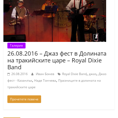
т
К
а
з
а
н
Галерия
л
26.08.2016 – Джаз фест в Долината
ъ
на тракийските царе – Royal Dixie
к
Band
и
,
,
26.08.2016
Иван Бонев
Royal Dixie Band
джаз
Джаз
о
,
,
фест - Казанлък
Надя Тончева
Празниците в долината на
б
тракийските царе
л
Прочетете повече
а
с
т