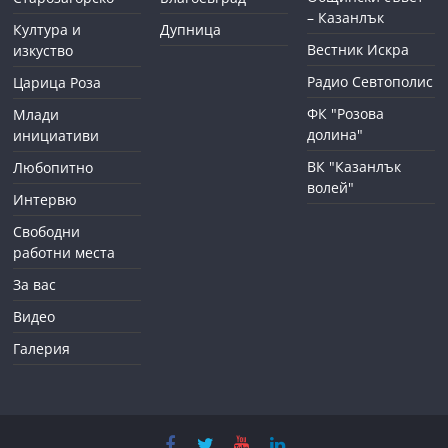
– Казанлък
Култура и
Дупница
Вестник Искра
изкуство
Радио Севтополис
Царица Роза
ФК "Розова
Млади
долина"
инициативи
ВК "Казанлък
Любопитно
волей"
Интервю
Свободни
работни места
За вас
Видео
Галерия