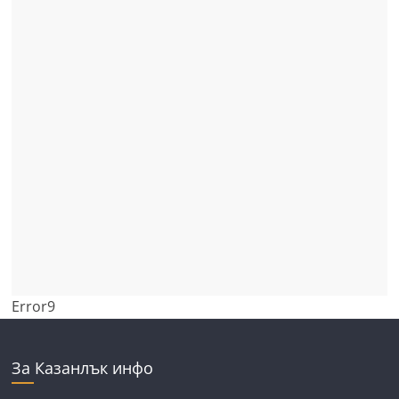
Error9
За Казанлък инфо