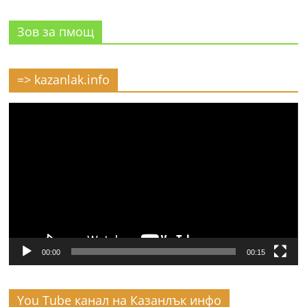
Зов за пмощ
=> kazanlak.info
Видео
00:00
00:15
You Tube канал на Казанлък инфо