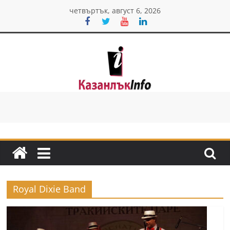
Skip
четвъртък, август 6, 2026
to
content
Казанлък
инфо
Н
о
в
и
Royal Dixie Band
н
и
о