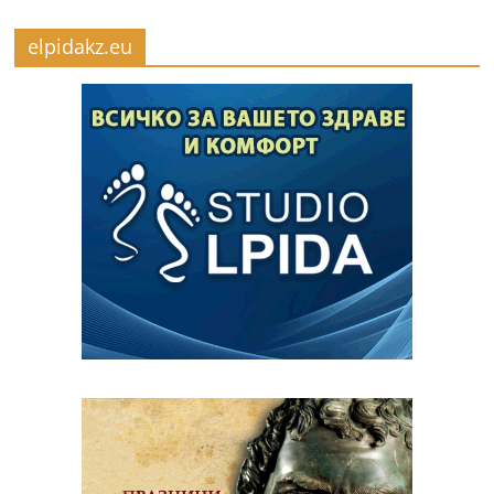
elpidakz.eu