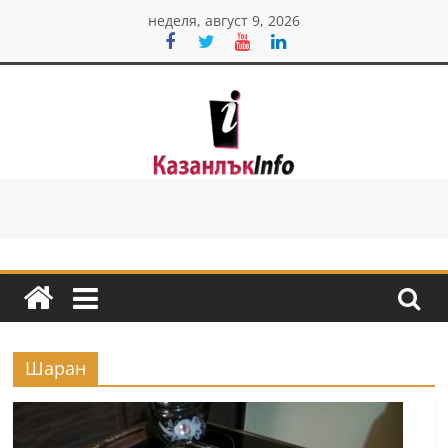
Skip
неделя, август 9, 2026
to
content
Казанлък
инфо
Н
о
в
и
Шаран
н
и
о