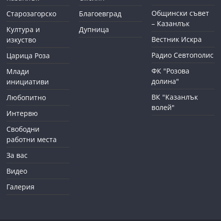
Общински съвет
Старозагорско
Благоевград
– Казанлък
Култура и
Дупница
Вестник Искра
изкуство
Радио Севтополис
Царица Роза
ФК "Розова
Млади
долина"
инициативи
ВК "Казанлък
Любопитно
волей"
Интервю
Свободни
работни места
За вас
Видео
Галерия