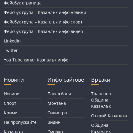
Фейсбук страница
Фейсбук група – Казанлък инфо новини
Фейсбук група – Казанлък инфо спорт
Фейсбук група – Казанлък инфо видео
LinkedIn
Twitter
You Tube канал Казналък инфо
Новини
Инфо сайтове
Връзки
Новини
Павел баня
Транспорт
Община
Спорт
Монтана
Казанлък
Крими
Силистра
Открий Казанлък
Не пропускайте
Видин
Община
Казанлък
Казанлък
Смолян