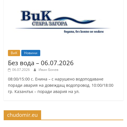
r
y
-
k
a
z
a
ВиК
Новини
n
Без вода – 06.07.2026
l
06.07.2026
Иван Бонев
a
08:00/15:00 с. Енина – с нарушено водоподаване
k
поради авария на довеждащ водопровод. 10:00/18:00
гр. Казанлък – поради авария на ул.
.
c
o
chudomir.eu
m