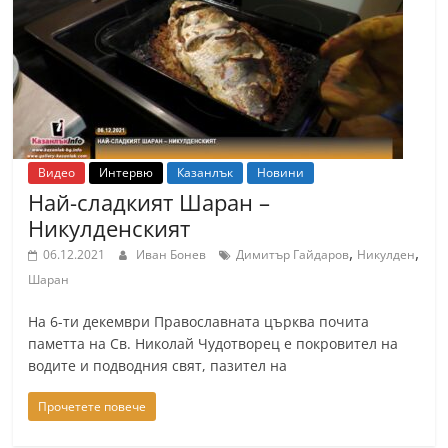
т
К
а
з
а
н
Видео
Интервю
Казанлък
Новини
л
Най-сладкият Шаран –
ъ
Никулденският
к
,
,
06.12.2021
Иван Бонев
Димитър Гайдаров
Никулден
и
Шаран
о
На 6-ти декември Православната църква почита
б
паметта на Св. Николай Чудотворец е покровител на
л
водите и подводния свят, пазител на
а
Прочетете повече
с
т