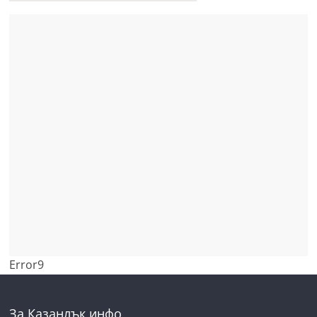
Error9
За Казанлък инфо