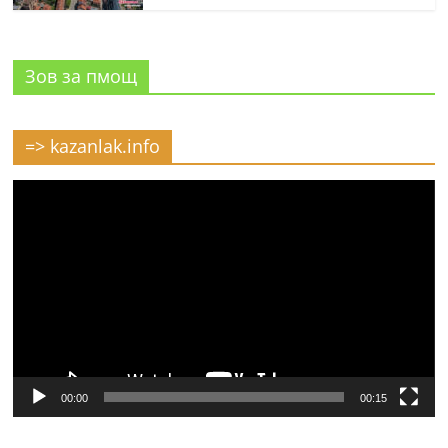
Зов за пмощ
=> kazanlak.info
Видео
00:00
00:15