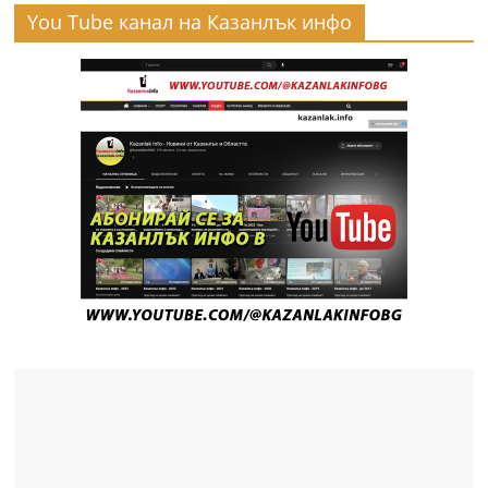
You Tube канал на Казанлък инфо