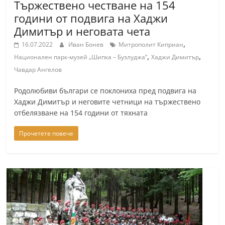
Тържествено честване на 154
години от подвига на Хаджи
Димитър и неговата чета
,
16.07.2022
Иван Бонев
Митрополит Киприан
,
,
Национален парк-музей „Шипка – Бузлуджа“
Хаджи Димитър
Чавдар Ангелов
Родолюбиви българи се поклониха пред подвига на
Хаджи Димитър и неговите четници на тържествено
отбелязване на 154 години от тяхната
Прочетете повече