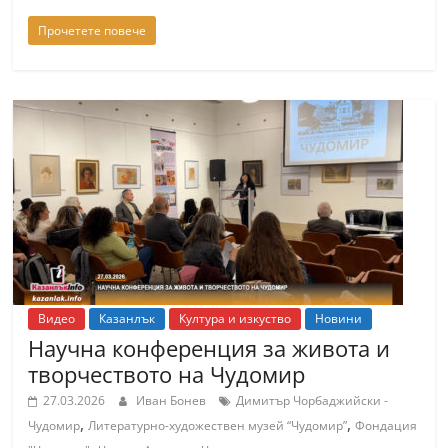
С
Прочетете повече
т
а
р
а
З
а
г
о
р
а
Видео
Казанлък
Култура и изкуство
Новини
–
Научна конференция за живота и
k
творчеството на Чудомир
a
27.03.2026
Иван Бонев
Димитър Чорбаджийски -
z
,
,
Чудомир
Литературно-художествен музей “Чудомир”
Фондация
a