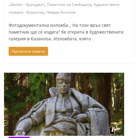
,
,
„Шипка – Бузлуджа“
Паметник на Свободата
Художествена
,
галерия - Казанлък
Чавдар Ангелов
Фотодокументална изложба „ На този връх свят
паметник ще се издига“ бе открита в Художествената
галерия в Казанлък. Изложбата, която
Прочетете повече