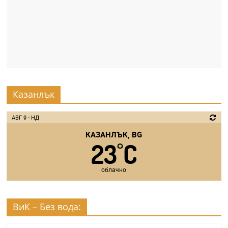
Казанлък
АВГ 9 - НД
КАЗАНЛЪК, BG
23
C
°
облачно
ВиК – Без вода: