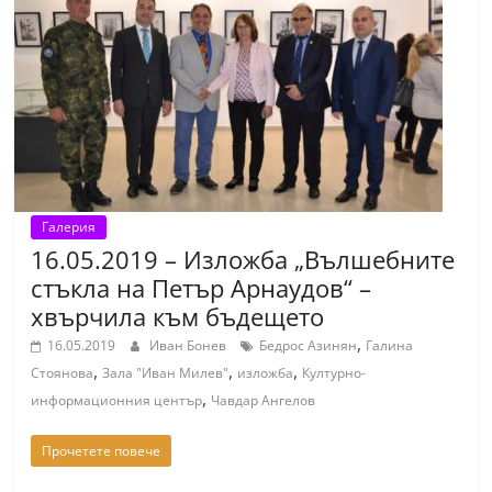
Галерия
16.05.2019 – Изложба „Вълшебните
стъкла на Петър Арнаудов“ –
хвърчила към бъдещето
,
16.05.2019
Иван Бонев
Бедрос Азинян
Галина
,
,
,
Стоянова
Зала "Иван Милев"
изложба
Културно-
,
информационния център
Чавдар Ангелов
Прочетете повече