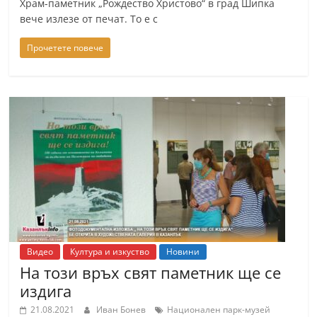
Храм-паметник „Рождество Христово“ в град Шипка
вече излезе от печат. То е с
Прочетете повече
Видео
Култура и изкуство
Новини
На този връх свят паметник ще се
издига
21.08.2021
Иван Бонев
Национален парк-музей