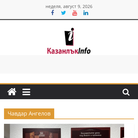
Skip
неделя, август 9, 2026
to
content
Казанлък
инфо
Н
о
в
и
Чавдар Ангелов
н
и
о