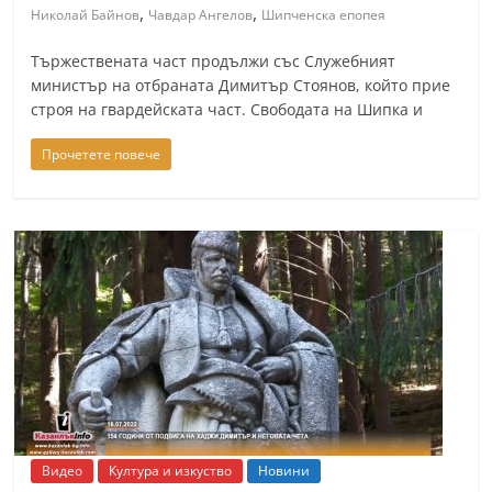
,
,
Николай Байнов
Чавдар Ангелов
Шипченска епопея
Тържествената част продължи със Служебният
министър на отбраната Димитър Стоянов, който прие
строя на гвардейската част. Свободата на Шипка и
Прочетете повече
Видео
Култура и изкуство
Новини