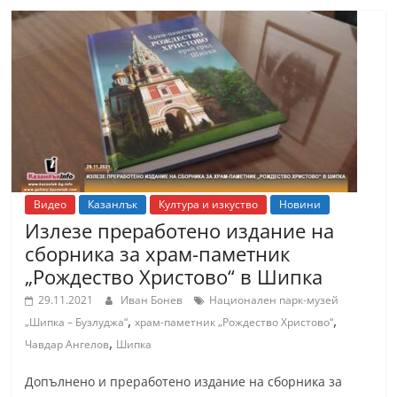
Видео
Казанлък
Култура и изкуство
Новини
Излезе преработено издание на
сборника за храм-паметник
„Рождество Христово“ в Шипка
29.11.2021
Иван Бонев
Национален парк-музей
,
,
„Шипка – Бузлуджа“
храм-паметник „Рождество Христово“
,
Чавдар Ангелов
Шипка
Допълнено и преработено издание на сборника за