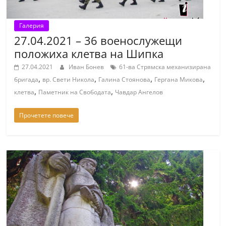
Галерия
27.04.2021 – 36 военослужещи
положиха клетва на Шипка
27.04.2021
Иван Бонев
61-ва Стрямска механизирана
,
,
,
,
бригада
вр. Свети Никола
Галина Стоянова
Гергана Микова
,
,
клетва
Паметник на Свободата
Чавдар Ангелов
Прочетете повече