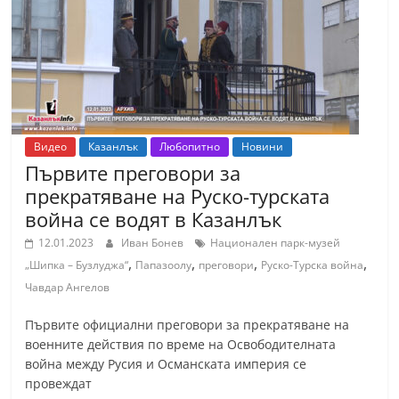
Видео
Казанлък
Любопитно
Новини
Първите преговори за
прекратяване на Руско-турската
война се водят в Казанлък
12.01.2023
Иван Бонев
Национален парк-музей
,
,
,
,
„Шипка – Бузлуджа“
Папазоолу
преговори
Руско-Турска война
Чавдар Ангелов
Първите официални преговори за прекратяване на
военните действия по време на Освободителната
война между Русия и Османската империя се
провеждат