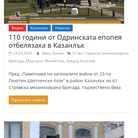
Видео
Казанлък
Новини
110 години от Одринската епопея
отбелязаха в Казанлък
24.03.2023
Иван Бонев
61-ва Стрямска механизирана
,
,
бригада
Маргарит Михайлов
Чавдар Ангелов
Пред „Паметника на загиналите войни от 23-ти
Пехотен Шипченски полк“ в район Казанлък на 61
Стрямска механизирана бригада, тържествено бяха
Прочетете повече