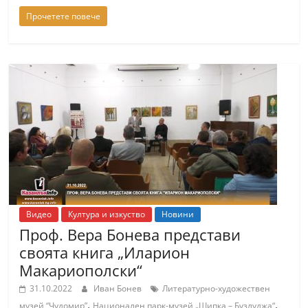
Прочетете повече
Видео
Култура и изкуство
Новини
Проф. Вера Бонева представи
своята книга „Иларион
Макариополски“
31.10.2022
Иван Бонев
Литературно-художествен
,
,
музей “Чудомир”
Национален парк-музей „Шипка – Бузлуджа“