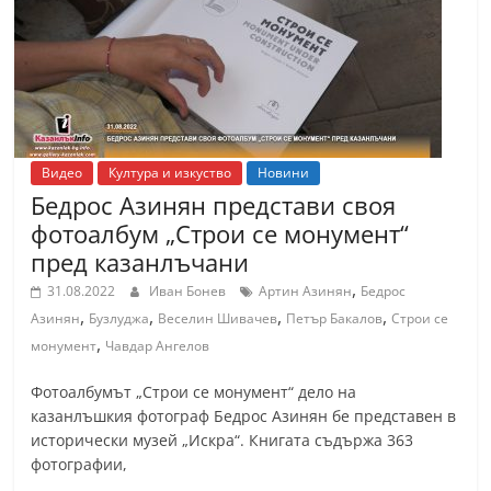
Видео
Култура и изкуство
Новини
Бедрос Азинян представи своя
фотоалбум „Строи се монумент“
пред казанлъчани
,
31.08.2022
Иван Бонев
Артин Азинян
Бедрос
,
,
,
,
Азинян
Бузлуджа
Веселин Шивачев
Петър Бакалов
Строи се
,
монумент
Чавдар Ангелов
Фотоалбумът „Строи се монумент“ дело на
казанлъшкия фотограф Бедрос Азинян бе представен в
исторически музей „Искра“. Книгата съдържа 363
фотографии,