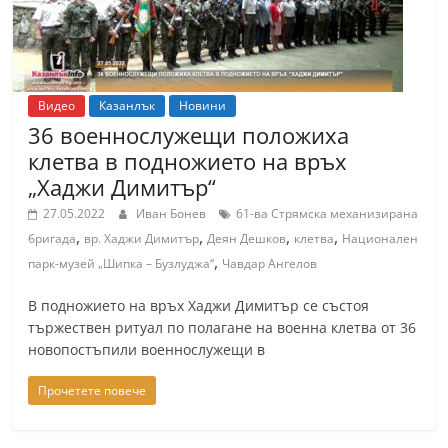
Видео
Казанлък
Новини
36 военнослужещи положиха
клетва в подножието на връх
„Хаджи Димитър“
27.05.2022
Иван Бонев
61-ва Стрямска механизирана
,
,
,
,
бригада
вр. Хаджи Димитър
Деян Дешков
клетва
Национален
,
парк-музей „Шипка – Бузлуджа“
Чавдар Ангелов
В подножието на връх Хаджи Димитър се състоя
тържествен ритуал по полагане на военна клетва от 36
новопостъпили военнослужещи в
Прочетете повече