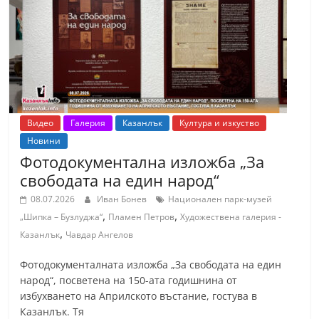
т
К
а
з
а
н
Видео
Галерия
Казанлък
Култура и изкуство
л
Новини
ъ
Фотодокументална изложба „За
к
свободата на един народ“
и
08.07.2026
Иван Бонев
Национален парк-музей
о
,
,
„Шипка – Бузлуджа“
Пламен Петров
Художествена галерия -
б
,
Казанлък
Чавдар Ангелов
л
Фотодокументалната изложба „За свободата на един
а
народ“, посветена на 150-ата годишнина от
с
избухването на Априлското въстание, гостува в
т
Казанлък. Тя