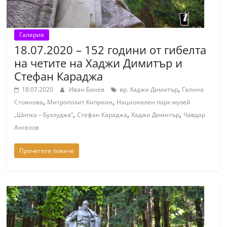
Галерия
18.07.2020 – 152 години от гибелта
на четите на Хаджи Димитър и
Стефан Караджа
,
18.07.2020
Иван Бонев
вр. Хаджи Димитър
Галина
,
,
Стоянова
Митрополит Киприан
Национален парк-музей
,
,
,
„Шипка – Бузлуджа“
Стефан Караджа
Хаджи Димитър
Чавдар
Ангелов
Прочетете повече