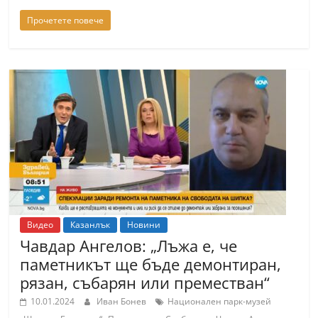
Прочетете повече
Видео
Казанлък
Новини
Чавдар Ангелов: „Лъжа е, че
паметникът ще бъде демонтиран,
рязан, събарян или преместван“
10.01.2024
Иван Бонев
Национален парк-музей