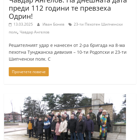
a
преди 112 години те превзеха
k
Одрин!
-
13.03.2025
Иван Бонев
23-ти Пехотен Шипченски
,
b
полк
Чавдар Ангелов
g
Решителният удар е нанесен от 2-ра бригада на 8-ма
.
пехотна Тунджанска дивизия – 10-ти Родопски и 23-ти
i
Шипченски полк. С
n
Прочетете повече
f
o
,
g
a
l
l
e