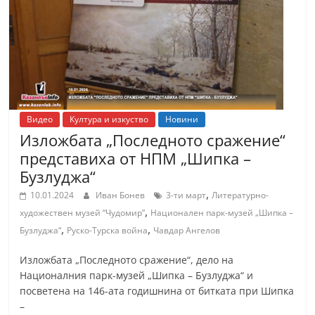
Видео
Култура и изкуство
Новини
Изложбата „Последното сражение“
представиха от НПМ „Шипка –
Бузлуджа“
,
10.01.2024
Иван Бонев
3-ти март
Литературно-
,
художествен музей “Чудомир”
Национален парк-музей „Шипка –
,
,
Бузлуджа“
Руско-Турска война
Чавдар Ангелов
Изложбата „Последното сражение“, дело на
Националния парк-музей „Шипка – Бузлуджа“ и
посветена на 146-ата годишнина от битката при Шипка
–