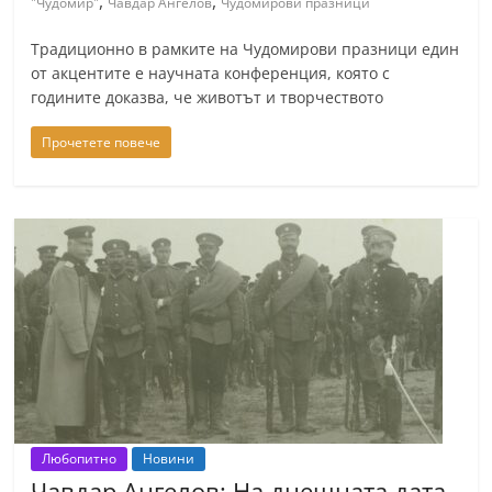
,
,
"Чудомир"
Чавдар Ангелов
Чудомирови празници
n
Традиционно в рамките на Чудомирови празници един
l
от акцентите е научната конференция, която с
a
годините доказва, че животът и творчеството
k
.
Прочетете повече
i
n
f
o
,
k
a
z
a
n
Любопитно
Новини
l
Чавдар Ангелов: На днешната дата