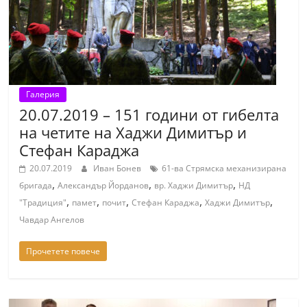
Галерия
20.07.2019 – 151 години от гибелта
на четите на Хаджи Димитър и
Стефан Караджа
20.07.2019
Иван Бонев
61-ва Стрямска механизирана
,
,
,
бригада
Александър Йорданов
вр. Хаджи Димитър
НД
,
,
,
,
,
"Традиция"
памет
почит
Стефан Караджа
Хаджи Димитър
Чавдар Ангелов
Прочетете повече