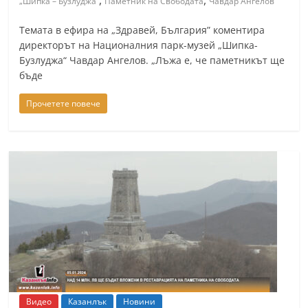
,
,
„Шипка – Бузлуджа“
Паметник на Свободата
Чавдар Ангелов
Темата в ефира на „Здравей, България” коментира
директорът на Националния парк-музей „Шипка-
Бузлуджа“ Чавдар Ангелов. „Лъжа е, че паметникът ще
бъде
Прочетете повече
Видео
Казанлък
Новини