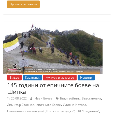
Прочетете повече
Видео
Казанлък
Култура и изкуство
Новини
145 години от епичните боеве на
Шипка
,
,
20.08.2022
Иван Бонев
Бъди войник
Възстановка
,
,
,
Димитър Стоянов
епичните боеве
Илияна Йотова
,
,
Национален парк-музей „Шипка – Бузлуджа“
НД "Традиция"