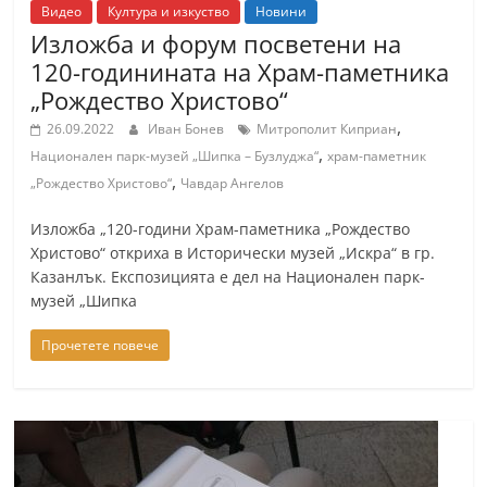
Видео
Култура и изкуство
Новини
Изложба и форум посветени на
120-годинината на Храм-паметника
„Рождество Христово“
,
26.09.2022
Иван Бонев
Митрополит Киприан
,
Национален парк-музей „Шипка – Бузлуджа“
храм-паметник
,
„Рождество Христово“
Чавдар Ангелов
Изложба „120-години Храм-паметника „Рождество
Христово“ откриха в Исторически музей „Искра“ в гр.
Казанлък. Експозицията е дел на Национален парк-
музей „Шипка
Прочетете повече