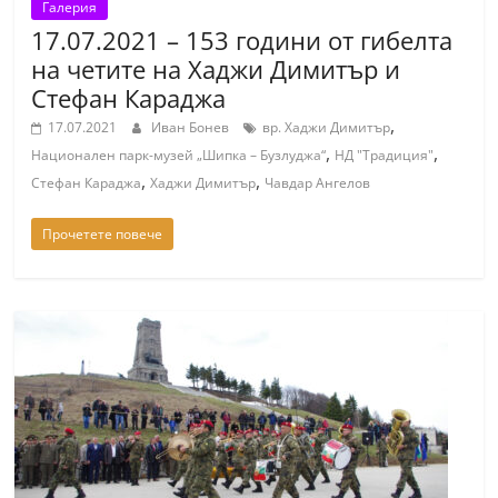
Галерия
17.07.2021 – 153 години от гибелта
на четите на Хаджи Димитър и
Стефан Караджа
,
17.07.2021
Иван Бонев
вр. Хаджи Димитър
,
,
Национален парк-музей „Шипка – Бузлуджа“
НД "Традиция"
,
,
Стефан Караджа
Хаджи Димитър
Чавдар Ангелов
Прочетете повече