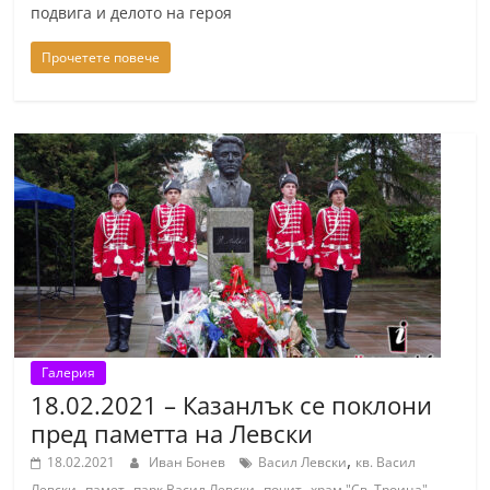
подвига и делото на героя
Прочетете повече
Галерия
18.02.2021 – Казанлък се поклони
пред паметта на Левски
,
18.02.2021
Иван Бонев
Васил Левски
кв. Васил
,
,
,
,
Левски
памет
парк Васил Левски
почит
храм "Св. Троица"