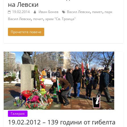
на Левски
,
,
19.02.2014
Иван Бонев
Васил Левски
памет
парк
,
,
Васил Левски
почит
храм "Св. Троица"
Прочетете повече
Галерия
19.02.2012 – 139 години от гибелта