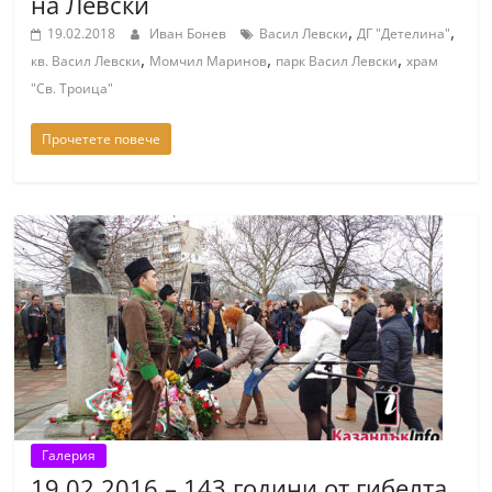
на Левски
,
,
19.02.2018
Иван Бонев
Васил Левски
ДГ "Детелина"
,
,
,
кв. Васил Левски
Момчил Маринов
парк Васил Левски
храм
"Св. Троица"
Прочетете повече
Галерия
19.02.2016 – 143 години от гибелта