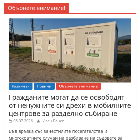
Обърнете внимание!
Казанлък
Новини
Обърнете внимание
Гражданите могат да се освободят
от ненужните си дрехи в мобилните
центрове за разделно събиране
08.07.2026
Иван Бонев
Във връзка със зачестилите посегателства и
многократните случаи на разбиване на съдовете за