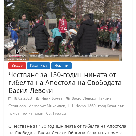
Видео
Казанлък
Новини
Честване за 150-годишнината от
гибелта на Апостола на Свободата
Васил Левски
,
18.02.2023
Иван Бонев
Васил Левски
Галина
,
,
,
Стоянова
Маргарит Михайлов
НЧ "Искра-1860" град Казанлък
,
,
памет
почит
храм "Св. Троица"
С честване за 150-годишнината от гибелта на Апостола
на Свободата Васил Левски Община Казанлък почете