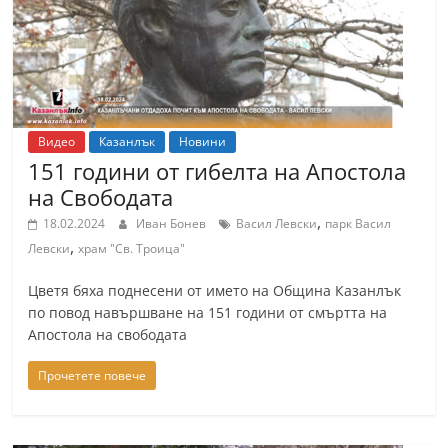
Видео
Казанлък
Новини
151 години от гибелта на Апостола
на Свободата
,
18.02.2024
Иван Бонев
Васил Левски
парк Васил
,
Левски
храм "Св. Троица"
Цветя бяха поднесени от името на Община Казанлък
по повод навършване на 151 години от смъртта на
Апостола на свободата
Прочетете повече