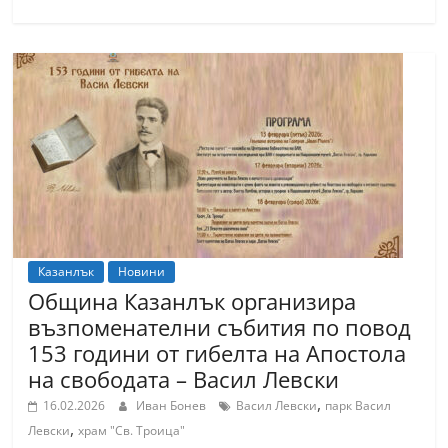
С
т
а
р
а
З
а
г
о
р
Казанлък
Новини
Община Казанлък организира
а
възпоменателни събития по повод
–
153 години от гибелта на Апостола
k
на свободата – Васил Левски
a
,
16.02.2026
Иван Бонев
Васил Левски
парк Васил
z
,
Левски
храм "Св. Троица"
a