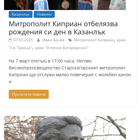
r
y
Казанлък
Новини
Митрополит Киприан отбелязва
-
рождения си ден в Казанлък
k
,
07.03.2025
Иван Бонев
Митрополит Киприан
храм
a
,
"Св. Троица"
храм "Успение Богородично"
z
a
На 7 март (петък) в 17:00 часа, Негово
n
Високопреосвещенство Старозагорският митрополит
Киприан ще отслужи малко повечерие с молебен канон
l
и
a
k
Прочетете повече
.
c
o
m