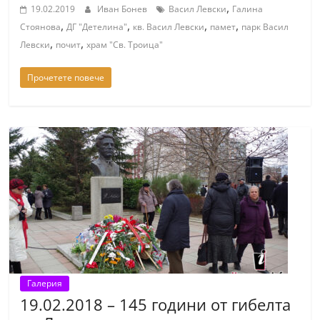
,
19.02.2019
Иван Бонев
Васил Левски
Галина
,
,
,
,
Стоянова
ДГ "Детелина"
кв. Васил Левски
памет
парк Васил
,
,
Левски
почит
храм "Св. Троица"
Прочетете повече
Галерия
19.02.2018 – 145 години от гибелта