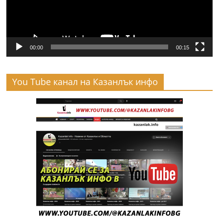
00:00
00:15
You Tube канал на Казанлък инфо