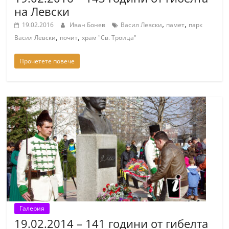
на Левски
,
,
19.02.2016
Иван Бонев
Васил Левски
памет
парк
,
,
Васил Левски
почит
храм "Св. Троица"
Прочетете повече
Галерия
19.02.2014 – 141 години от гибелта