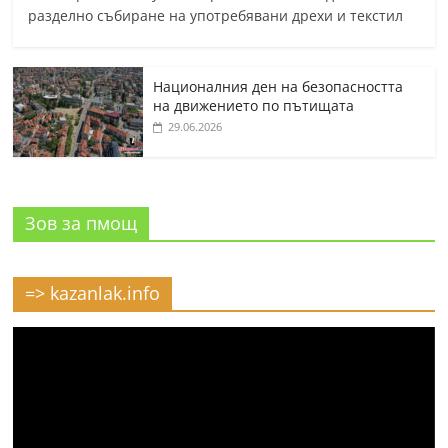
разделно събиране на употребявани дрехи и текстил
Националния ден на безопасността
на движението по пътищата
29.06.2026
Зов за пмощ
=> kazanlak.info
Видео