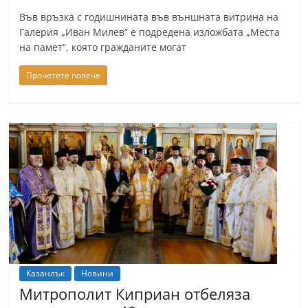
n
Във връзка с годишнината във външната витрина на
l
Галерия „Иван Милев“ е подредена изложбата „Места
на памет“, която гражданите могат
a
k
Прочетете повече
.
i
n
f
o
,
k
a
z
a
Казанлък
Новини
n
Митрополит Киприан отбеляза
l