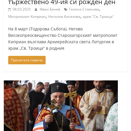
тържествено 49-ия си рожден ден
a
,
08.03.2025
Иван Бонев
Галина Стоянова
k
,
,
Митрополит Киприан
Наталия Киселова
храм "Св. Троица"
-
На 8 март (Тодорова Събота), Негово
b
Високопреосвещенство Старозагорският митрополит
g
Киприан възглави Архиерейската света Литургия в
.
храм „Св. Троица“ в родния
i
Прочетете повече
n
f
o
,
g
a
l
l
e