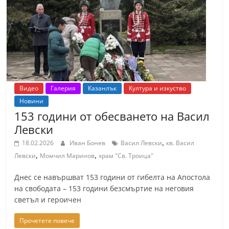
т
К
а
з
а
н
Видео
Галерия
Казанлък
Култура и изкуство
л
Новини
ъ
153 години от обесването на Васил
к
Левски
и
,
18.02.2026
Иван Бонев
Васил Левски
кв. Васил
о
,
,
Левски
Момчил Маринов
храм "Св. Троица"
б
Днес се навършват 153 години от гибелта на Апостола
л
на свободата – 153 години безсмъртие на неговия
а
светъл и героичен
с
Прочетете повече
т