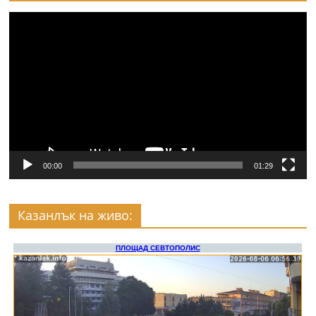
Видео
00:00
01:29
Казанлък на живо: