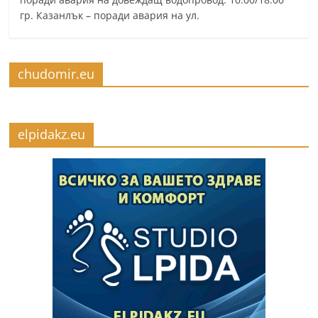
гр. Казанлък – поради авария на ул.
chudomir.eu
elpidakz.eu