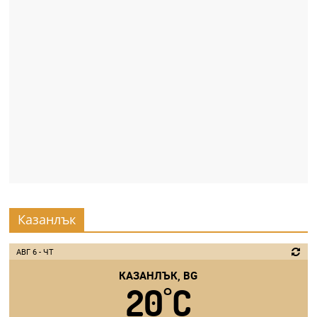
Казанлък
АВГ 6 - ЧТ
КАЗАНЛЪК, BG
20
C
°