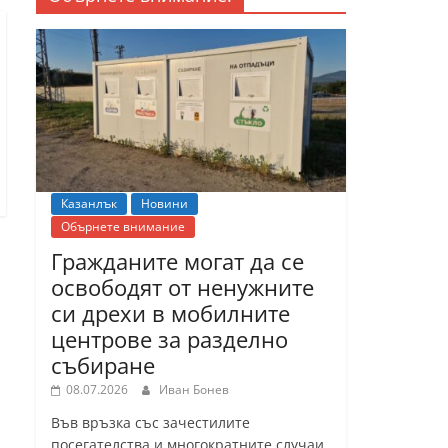
Казанлък
Новини
Обърнете внимание
Гражданите могат да се
освободят от ненужните
си дрехи в мобилните
центрове за разделно
събиране
08.07.2026
Иван Бонев
Във връзка със зачестилите
посегателства и многократните случаи