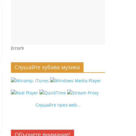
Error9
Слушайте хубава музика
Слушайте през web...
Обърнете внимание!