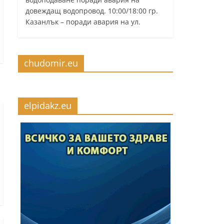
довеждащ водопровод. 10:00/18:00 гр.
Казанлък – поради авария на ул.
chudomir.eu
elpidakz.eu