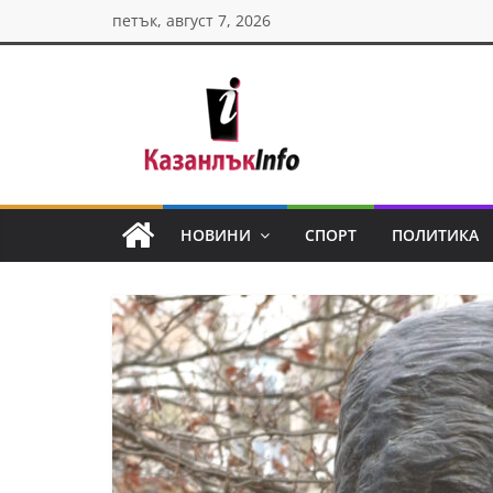
Skip
петък, август 7, 2026
to
content
Казанлък
инфо
НОВИНИ
СПОРТ
ПОЛИТИКА
Н
о
в
и
н
и
о
т