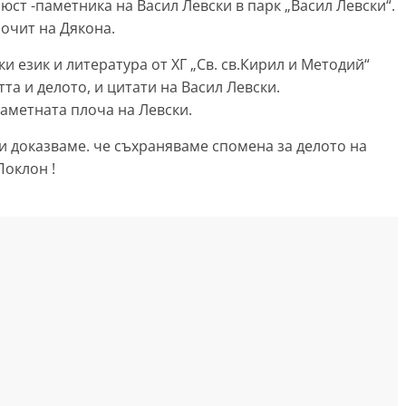
юст -паметника на Васил Левски в парк „Васил Левски“.
очит на Дякона.
и език и литература от ХГ „Св. св.Кирил и Методий“
та и делото, и цитати на Васил Левски.
аметната плоча на Левски.
и доказваме. че съхраняваме спомена за делото на
Поклон !