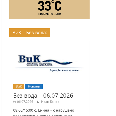
33
C
°
предимно ясно
ВиК – Без вода:
ВиК
Новини
Без вода – 06.07.2026
06.07.2026
Иван Бонев
08:00/15:00 с. Енина – с нарушено
водоподаване поради авария на