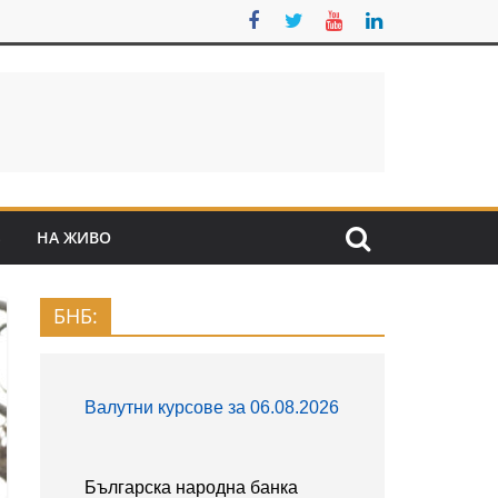
S
НА ЖИВО
БНБ: