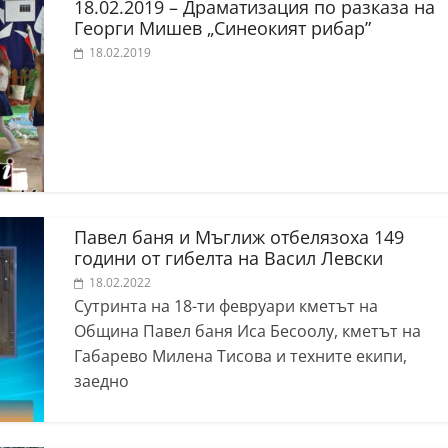
18.02.2019 – Драматизация по разказа на
Георги Мишев „Синеокият рибар”
18.02.2019
Павел баня и Мъглиж отбелязоха 149
години от гибелта на Васил Левски
18.02.2022
Сутринта на 18-ти февруари кметът на
Община Павел баня Иса Бесоолу, кметът на
Габарево Милена Тисова и техните екипи,
заедно