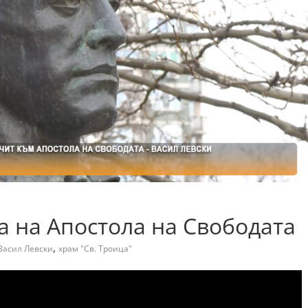
а на Апостола на Свободата
,
Васил Левски
храм "Св. Троица"