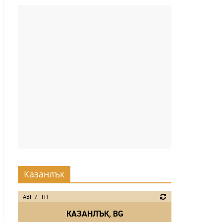
Казанлък
АВГ 7 - ПТ
КАЗАНЛЪК, BG