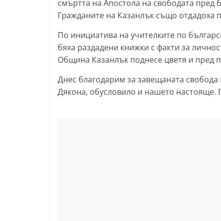
смъртта на Апостола на свободата пред б
l
Гражданите на Казанлък също отдадоха п
a
По инициатива на учителките по българск
k
бяха раздадени книжки с факти за личност
.
Община Казанлък поднесе цветя и пред п
i
Днес благодарим за завещаната свобода 
n
Дякона, обусловило и нашето настояще. 
f
o
,
k
a
z
a
n
l
a