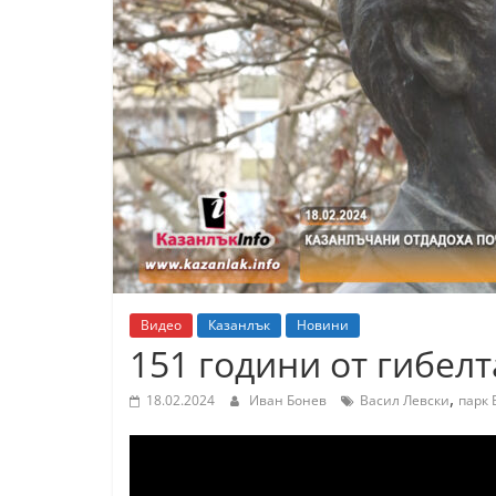
К
а
з
а
н
л
ъ
к
и
о
Видео
Казанлък
Новини
б
151 години от гибелт
л
,
а
18.02.2024
Иван Бонев
Васил Левски
парк 
с
т
С