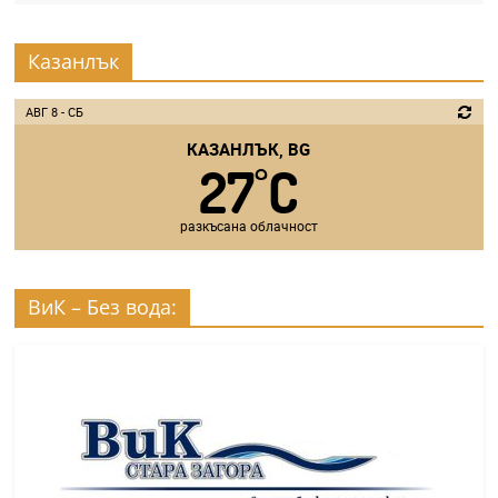
Казанлък
АВГ 8 - СБ
КАЗАНЛЪК, BG
27
C
°
разкъсана облачност
ВиК – Без вода: