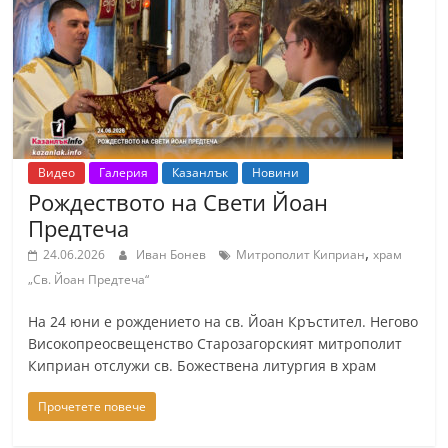
т
К
а
з
а
н
Видео
Галерия
Казанлък
Новини
л
Рождеството на Свети Йоан
ъ
Предтеча
к
,
24.06.2026
Иван Бонев
Митрополит Киприан
храм
и
„Св. Йоан Предтеча“
о
На 24 юни е рождението на св. Йоан Кръстител. Негово
б
Високопреосвещенство Старозагорският митрополит
л
Киприан отслужи св. Божествена литургия в храм
а
Прочетете повече
с
т