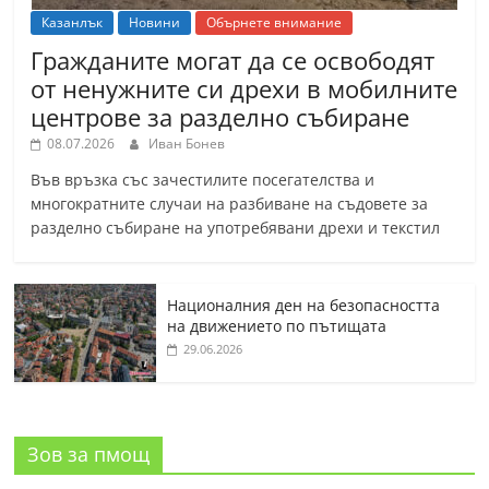
Казанлък
Новини
Обърнете внимание
Гражданите могат да се освободят
от ненужните си дрехи в мобилните
центрове за разделно събиране
08.07.2026
Иван Бонев
Във връзка със зачестилите посегателства и
многократните случаи на разбиване на съдовете за
разделно събиране на употребявани дрехи и текстил
Националния ден на безопасността
на движението по пътищата
29.06.2026
Зов за пмощ