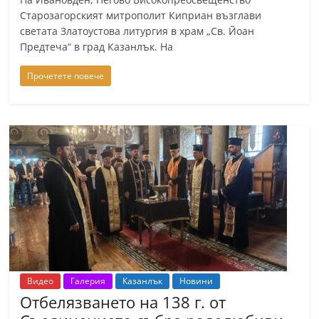
n
Старозагорският митрополит Киприан възглави
светата Златоустова литургия в храм „Св. Йоан
l
Предтеча“ в град Казанлък. На
a
k
Прочетете повече
.
i
n
f
o
,
k
a
z
a
Видео
Галерия
Казанлък
Новини
n
Отбелязването на 138 г. от
l