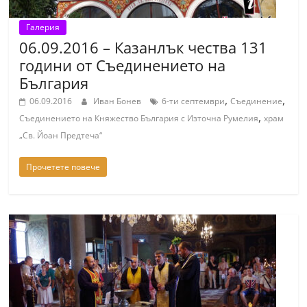
Галерия
06.09.2016 – Казанлък чества 131
години от Съединението на
България
,
,
06.09.2016
Иван Бонев
6-ти септември
Съединение
,
Съединението на Княжество България с Източна Румелия
храм
„Св. Йоан Предтеча“
Прочетете повече