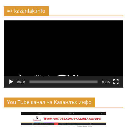
=> kazanlak.info
Видео
00:00
00:15
You Tube канал на Казанлък инфо