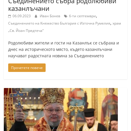
Съединението събра родолюбиви
a
казанлъчани
k
,
06.09.2023
Иван Бонев
6-ти септември
-
,
Съединението на Княжество България с Източна Румелия
храм
b
„Св. Йоан Предтеча“
g
Родолюбиви жители и гости на Казанлък се събраха и
.
днес на историческото място, където казанлъчани
i
научават радостната новина за Съединението
n
Прочетете повече
f
o
,
g
a
l
l
e