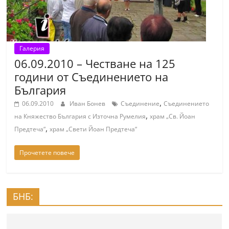
Галерия
06.09.2010 – Честване на 125
години от Съединението на
България
,
06.09.2010
Иван Бонев
Съединение
Съединението
,
на Княжество България с Източна Румелия
храм „Св. Йоан
,
Предтеча“
храм „Свети Йоан Предтеча“
Прочетете повече
БНБ: