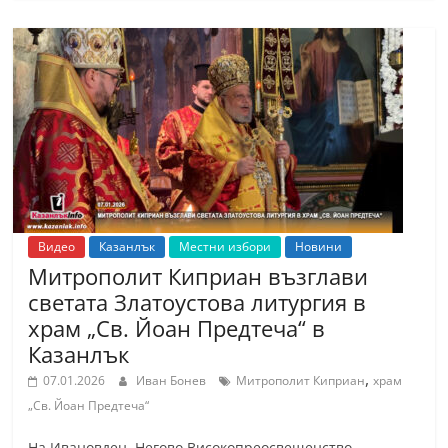
С
т
а
р
а
З
а
г
о
Видео
Казанлък
Местни избори
Новини
р
Митрополит Киприан възглави
светата Златоустова литургия в
а
храм „Св. Йоан Предтеча“ в
–
Казанлък
k
,
a
07.01.2026
Иван Бонев
Митрополит Киприан
храм
„Св. Йоан Предтеча“
z
a
На Ивановден, Негово Високопреосвещенство