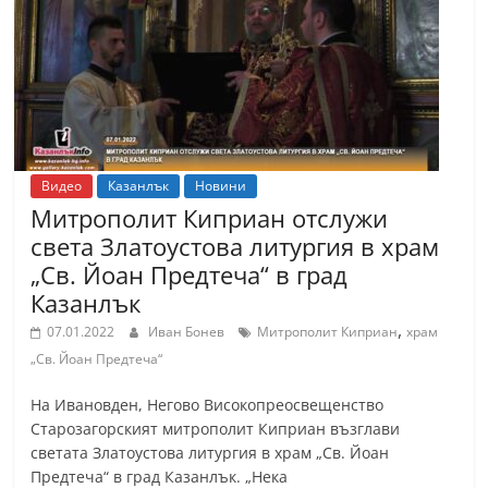
Видео
Казанлък
Новини
Митрополит Киприан отслужи
света Златоустова литургия в храм
„Св. Йоан Предтеча“ в град
Казанлък
,
07.01.2022
Иван Бонев
Митрополит Киприан
храм
„Св. Йоан Предтеча“
На Ивановден, Негово Високопреосвещенство
Старозагорският митрополит Киприан възглави
светата Златоустова литургия в храм „Св. Йоан
Предтеча“ в град Казанлък. „Нека