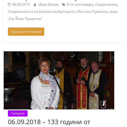
,
,
06.09.2019
Иван Бонев
6-ти септември
Съединение
,
Съединението на Княжество България с Източна Румелия
храм
„Св. Йоан Предтеча“
Прочетете повече
Галерия
06.09.2018 – 133 години от