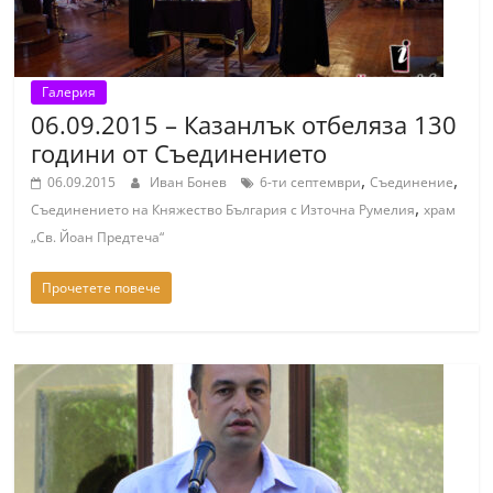
Галерия
06.09.2015 – Казанлък отбеляза 130
години от Съединението
,
,
06.09.2015
Иван Бонев
6-ти септември
Съединение
,
Съединението на Княжество България с Източна Румелия
храм
„Св. Йоан Предтеча“
Прочетете повече