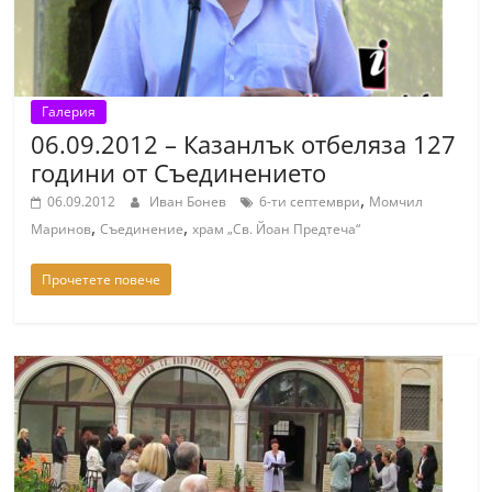
Галерия
06.09.2012 – Казанлък отбеляза 127
години от Съединението
,
06.09.2012
Иван Бонев
6-ти септември
Момчил
,
,
Маринов
Съединение
храм „Св. Йоан Предтеча“
Прочетете повече