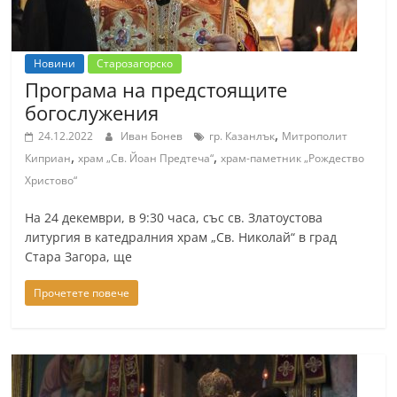
r
y
Новини
Старозагорско
-
Програма на предстоящите
k
богослужения
a
,
24.12.2022
Иван Бонев
гр. Казанлък
Митрополит
z
,
,
Киприан
храм „Св. Йоан Предтеча“
храм-паметник „Рождество
a
Христово“
n
l
На 24 декември, в 9:30 часа, със св. Златоустова
литургия в катедралния храм „Св. Николай“ в град
a
Стара Загора, ще
k
.
Прочетете повече
c
o
m