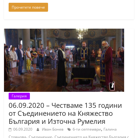
Прочетете повече
Галерия
06.09.2020 – Честваме 135 години
от Съединението на Княжество
България и Източна Румелия
,
06.09.2020
Иван Бонев
6-ти септември
Галина
,
,
Стоянова
Съединение
Съединението на Княжество България с