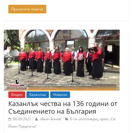
Прочетете повече
Видео
Казанлък
Новини
Казанлък чества на 136 години от
Съединението на България
,
06.09.2021
Иван Бонев
6-ти септември
храм „Св.
Йоан Предтеча“