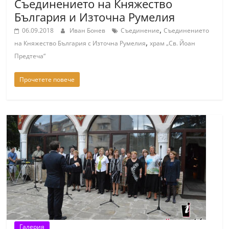
Съединението на Княжество
България и Източна Румелия
,
06.09.2018
Иван Бонев
Съединение
Съединението
,
на Княжество България с Източна Румелия
храм „Св. Йоан
Предтеча“
Прочетете повече
Галерия