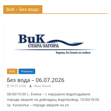
r
ВиК – Без вода:
y
-
k
a
z
a
n
l
a
ВиК
Новини
k
Без вода – 06.07.2026
.
06.07.2026
Иван Бонев
c
08:00/15:00 с. Енина – с нарушено водоподаване
o
поради авария на довеждащ водопровод. 10:00/18:00
m
гр. Казанлък – поради авария на ул.