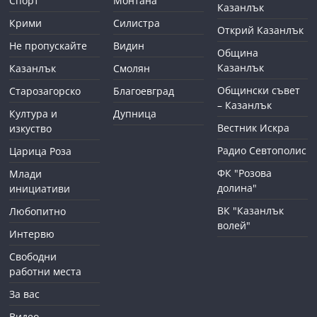
Спорт
Монтана
Казанлък
Крими
Силистра
Открий Казанлък
Не пропускайте
Видин
Община
Казанлък
Казанлък
Смолян
Общински съвет
Старозагорско
Благоевград
– Казанлък
Култура и
Дупница
Вестник Искра
изкуство
Радио Севтополис
Царица Роза
ФК "Розова
Млади
долина"
инициативи
ВК "Казанлък
Любопитно
волей"
Интервю
Свободни
работни места
За вас
Видео