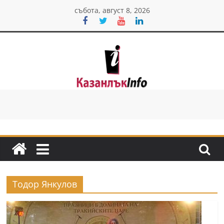
Skip
събота, август 8, 2026
to
content
Казанлък
инфо
Н
о
в
и
Тодор Янкулов
н
и
о