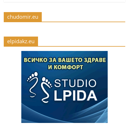
chudomir.eu
elpidakz.eu