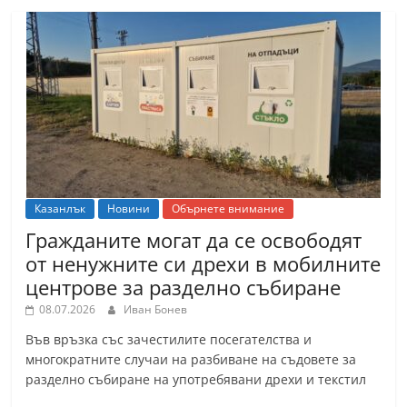
Казанлък
Новини
Обърнете внимание
Гражданите могат да се освободят
от ненужните си дрехи в мобилните
центрове за разделно събиране
08.07.2026
Иван Бонев
Във връзка със зачестилите посегателства и
многократните случаи на разбиване на съдовете за
разделно събиране на употребявани дрехи и текстил