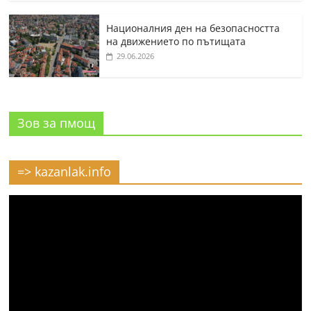
Националния ден на безопасността
на движението по пътищата
29.06.2026
Зов за пмощ
=> kazanlak.info
Видео