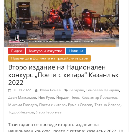
т
К
а
з
а
н
Видео
Култура и изкуство
Новини
л
Празници в Долината на тракийските царе
ъ
Второ издание на Национален
к
конкурс „Поети с китара“ Казанлък
и
2022
о
,
,
31.08.2022
Иван Бонев
бардове
Геновева Цандева
б
,
,
,
,
Деан Максимов
Иво Руев
Йордан Пеев
Красимир Йорданов
,
,
,
,
л
Михаил Гроздев
Поети с китара
Румен Спасов
Татяна Йотова
,
а
Тодор Янкулов
Явор Георгиев
с
Тази година се проведе второто издание на
т
национален конкурс „поети с китара“ казанлък 2022. 10