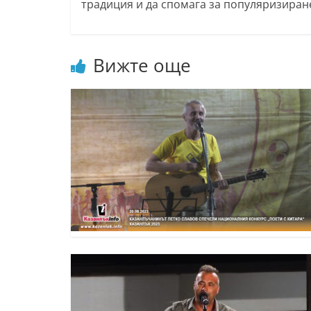
традиция и да спомага за популяризиране
k
-
b
Вижте още
g
.
i
n
f
o
,
g
a
l
l
e
r