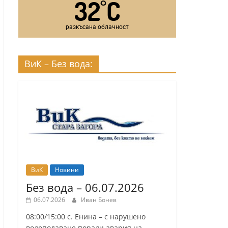
32
C
°
разкъсана облачност
ВиК – Без вода:
ВиК
Новини
Без вода – 06.07.2026
06.07.2026
Иван Бонев
08:00/15:00 с. Енина – с нарушено
водоподаване поради авария на