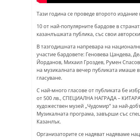
l
Тази година се проведе второто издание 
a
k
10 от най-популярните бардове в странат
казанлъшката публика, със свои авторск
.
i
В тазгодишната напревара на националния
n
участие бардовете: Геновева Цандева, Д
f
Йорданов, Михаил Гроздев, Румен Спасов,
o
на музикалната вечер публиката имаше в
гласуване.
,
k
С най-много гласове от публиката бе изб
a
от 500 лв., СПЕЦИАЛНА НАГРАДА – КИТАРА
z
художествен музей „Чудомир“ за най-доб
a
Музикалната програма, завърши със спец
Казанлък.
n
l
Организаторите се надяват надяваме наци
a