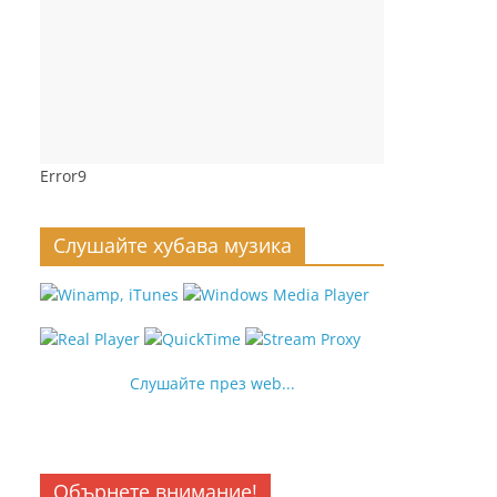
Error9
Слушайте хубава музика
Слушайте през web...
Обърнете внимание!