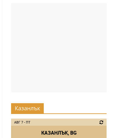
Казанлък
АВГ 7 - ПТ
КАЗАНЛЪК, BG