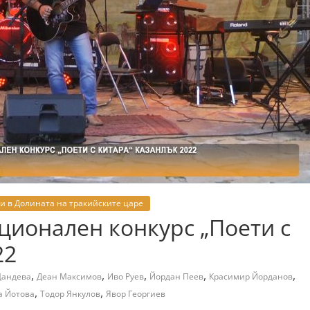
и в Долината на тракийските царе
ционален конкурс „Поети с
22
,
,
,
,
,
Цандева
Деан Максимов
Иво Руев
Йордан Пеев
Красимир Йорданов
,
,
а Йотова
Тодор Янкулов
Явор Георгиев