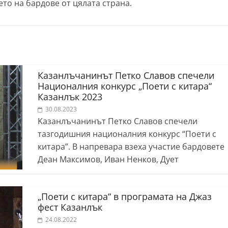
то на бардове от цялата страна.
Казанлъчанинът Петко Славов спечели
Националния конкурс „Поети с китара“
Казанлък 2023
30.08.2023
Kазанлъчанинът Петко Славов спечели
тазгодишния националния конкурс “Поети с
китара”. В напревара взеха участие бардовете
Деан Максимов, Иван Ненков, Дует
„Поети с китара“ в програмата на Джаз
фест Казанлък
24.08.2022