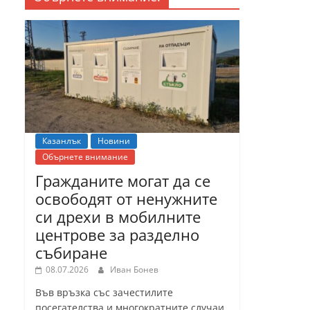
Казанлък
Новини
Обърнете внимание
Гражданите могат да се
освободят от ненужните
си дрехи в мобилните
центрове за разделно
събиране
08.07.2026
Иван Бонев
Във връзка със зачестилите
посегателства и многократните случаи