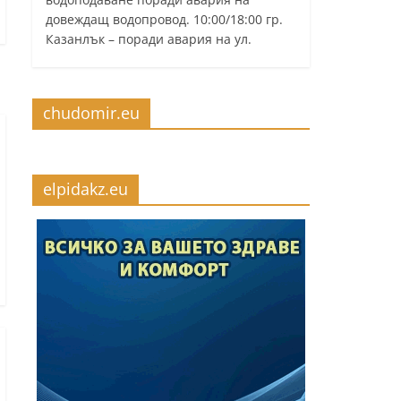
довеждащ водопровод. 10:00/18:00 гр.
Казанлък – поради авария на ул.
chudomir.eu
elpidakz.eu