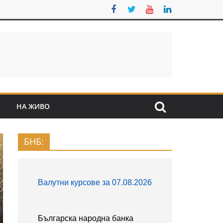
S
НА ЖИВО
БНБ: