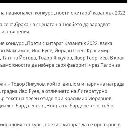
на национален конкурс „поети с китара“ казанлък 2022.
а се събраха на сцената на Тюлбето да зарадват
и изпълнения.
 конкурс „Поети с китара“ Казанлък 2022, взеха
еан Максимов, Иво Руев, Йордан Пеев, Красимир
 Татяна Йотова, Тодор Янкулов, Явор Георгиев. В края
ъзможността да избере своя фаворит, чрез Талон за
ран – Тодор Янкулов, който, диплом и парична награда
 градна Иво Руев, а отличието на Литературно
ър текст на песен отиде при Красимир Йорданов.
иален бард-сешън „Нощта на бардовете“ в пъб в
оналния конкурс „поети с китара“ да се превърне в