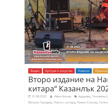
К
а
з
а
н
л
ъ
к
и
о
Видео
Култура и изкуство
Новини
Празниц
б
Второ издание на На
л
китара“ Казанлък 20
а
с
,
31.08.2022
Иван Бонев
бардове
Геновева 
т
,
,
,
Михаил Гроздев
Поети с китара
Румен Спасов
Татян
С