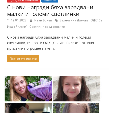
r
С нови награди бяха зарадвани
y
малки и големи светлинки
-
,
12.01.2023
Иван Бонев
Валентина Димова
ОДК "Св.
k
,
Иван Рилски"
Светлини сред сенките
a
С нови награди бяха зарадвани малки и големи
z
светлинки, вчера. В ОДК „Св. Ив. Рилски”, отново
a
пристигна огромен пакет с
n
Прочетете повече
l
a
k
.
c
o
m