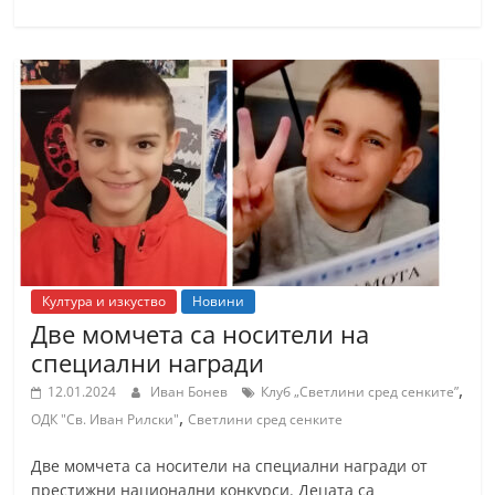
С
т
а
р
а
З
а
г
о
р
Култура и изкуство
Новини
Две момчета са носители на
а
специални награди
–
,
k
12.01.2024
Иван Бонев
Клуб „Светлини сред сенките”
,
ОДК "Св. Иван Рилски"
Светлини сред сенките
a
z
Две момчета са носители на специални награди от
a
престижни национални конкурси. Децата са