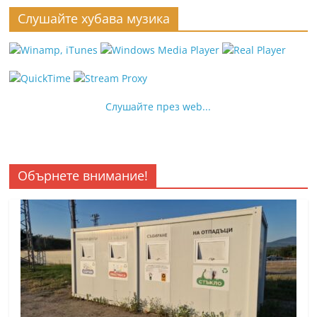
Слушайте хубава музика
Слушайте през web...
Обърнете внимание!