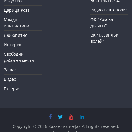
Вестник Искра
изкуство
Радио Севтополис
Царица Роза
ФК "Розова
Млади
долина"
инициативи
ВК "Казанлък
Любопитно
волей"
Интервю
Свободни
работни места
За вас
Видео
Галерия
Copyright © 2026
Казанлък инфо
. All rights reserved.