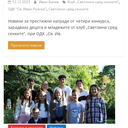
,
12.12.2023
Иван Бонев
Клуб „Светлини сред сенките”
a
,
ОДК "Св. Иван Рилски"
Светлини сред сенките
k
-
Новини за престижни награди от четири конкурса,
зарадваха децата и младежите от клуб „Светлини сред
b
сенките”, при ОДК „Св. Ив.
g
.
Прочетете повече
i
n
f
o
,
g
a
l
l
e
Култура и изкуство
Новини