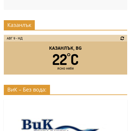
Казанлък
АВГ 9 - НД
КАЗАНЛЪК, BG
22
C
°
ясно небе
ВиК – Без вода: