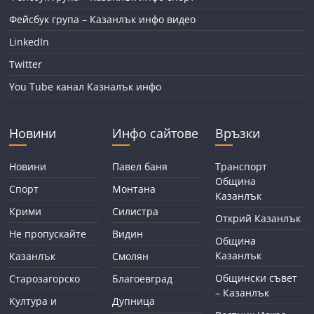
Фейсбук група – Казанлък инфо видео
LinkedIn
Twitter
You Tube канал Казналък инфо
Новини
Инфо сайтове
Връзки
Новини
Павел баня
Транспорт
Община
Спорт
Монтана
Казанлък
Крими
Силистра
Открий Казанлък
Не пропускайте
Видин
Община
Казанлък
Казанлък
Смолян
Общински съвет
Старозагорско
Благоевград
– Казанлък
Култура и
Дупница