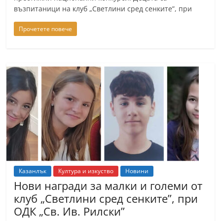
n
възпитаници на клуб „Светлини сред сенките”, при
l
Прочетете повече
a
k
.
i
n
f
o
,
k
a
Казанлък
Култура и изкуство
Новини
z
Нови награди за малки и големи от
a
клуб „Светлини сред сенките”, при
n
ОДК „Св. Ив. Рилски”
l