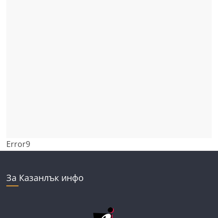
Error9
За Казанлък инфо