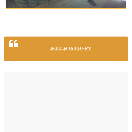
Виж още за времето