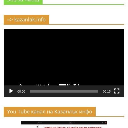
=> kazanlak.info
Видео
00:00
00:15
You Tube канал на Казанлък инфо