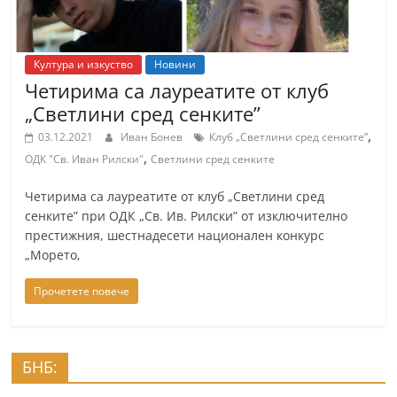
Култура и изкуство
Новини
Четирима са лауреатите от клуб
„Светлини сред сенките”
,
03.12.2021
Иван Бонев
Клуб „Светлини сред сенките”
,
ОДК "Св. Иван Рилски"
Светлини сред сенките
Четирима са лауреатите от клуб „Светлини сред
сенките” при ОДК „Св. Ив. Рилски” от изключително
престижния, шестнадесети национален конкурс
„Морето,
Прочетете повече
БНБ: