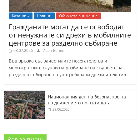
Казанлък
Новини
Обърнете внимание
Гражданите могат да се освободят
от ненужните си дрехи в мобилните
центрове за разделно събиране
08.07.2026
Иван Бонев
Във връзка със зачестилите посегателства и
многократните случаи на разбиване на съдовете за
разделно събиране на употребявани дрехи и текстил
Националния ден на безопасността
на движението по пътищата
29.06.2026
Зов за пмощ