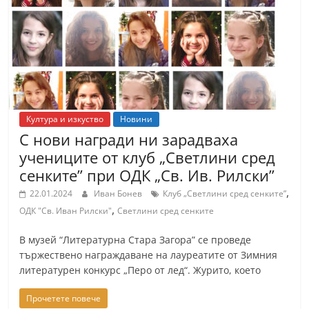
т
К
а
з
а
н
Култура и изкуство
Новини
л
С нови награди ни зарадваха
ъ
учениците от клуб „Светлини сред
к
сенките” при ОДК „Св. Ив. Рилски”
и
,
22.01.2024
Иван Бонев
Клуб „Светлини сред сенките”
о
,
ОДК "Св. Иван Рилски"
Светлини сред сенките
б
В музей “Литературна Стара Загора” се проведе
л
тържествено награждаване на лауреатите от Зимния
а
литературен конкурс „Перо от лед“. Журито, което
с
Прочетете повече
т