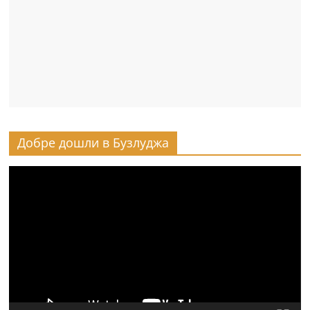
Добре дошли в Бузлуджа
Видео