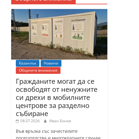
Казанлък
Новини
Обърнете внимание
Гражданите могат да се
освободят от ненужните
си дрехи в мобилните
центрове за разделно
събиране
08.07.2026
Иван Бонев
Във връзка със зачестилите
посегателства и многократните случаи