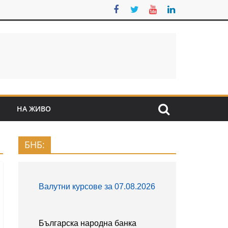
S
НА ЖИВО
БНБ: