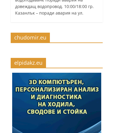
довеждащ водопровод. 10:00/18:00 гр.
Казанлък – поради авария на ул.
chudomir.eu
elpidakz.eu