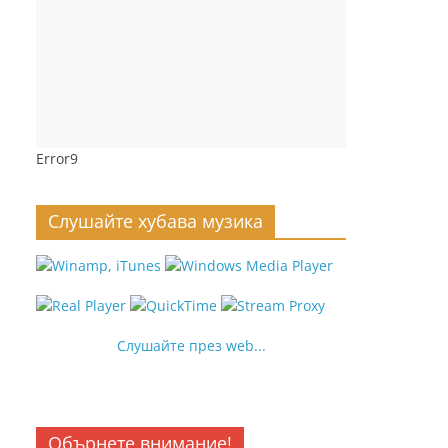
Error9
Слушайте хубава музика
Слушайте през web...
Обърнете внимание!