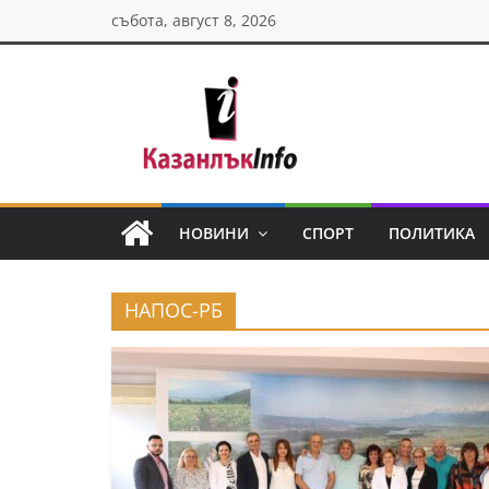
Skip
събота, август 8, 2026
to
content
Казанлък
инфо
НОВИНИ
СПОРТ
ПОЛИТИКА
Н
о
НАПОС-РБ
в
и
н
и
о
т