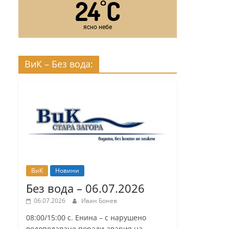
24
C
°
ясно небе
ВиК – Без вода:
ВиК
Новини
Без вода – 06.07.2026
06.07.2026
Иван Бонев
08:00/15:00 с. Енина – с нарушено
водоподаване поради авария на