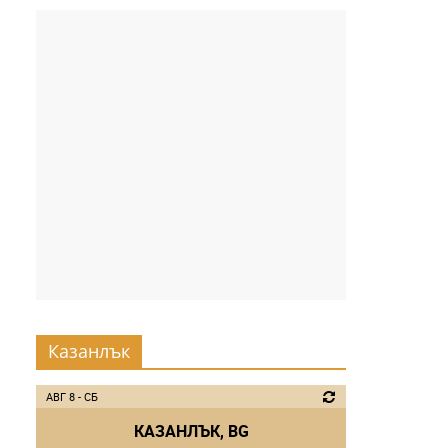
Казанлък
АВГ 8 - СБ
КАЗАНЛЪК, BG