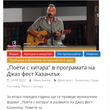
Видео
Култура и изкуство
Не пропускайте
Новини
Празници в Долината на тракийските царе
„Поети с китара“ в програмата на
Джаз фест Казанлък
,
24.08.2022
Иван Бонев
Джаз фест - Казанлък
Надя
,
Тончева
Поети с китара
За втора поредна година ще се проведе музикалния
формат „Поети с китара“ в размките на Джаз фест
Казанлък. Повече за