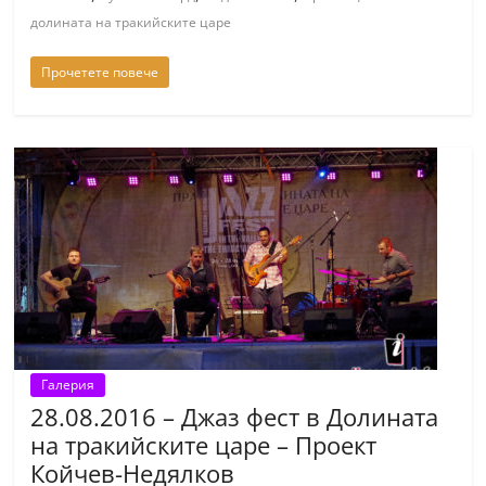
долината на тракийските царе
Прочетете повече
Галерия
28.08.2016 – Джаз фест в Долината
на тракийските царе – Проект
Койчев-Недялков