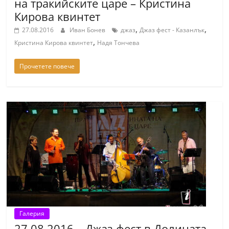
на тракийските царе – Кристина
Кирова квинтет
,
,
27.08.2016
Иван Бонев
джаз
Джаз фест - Казанлък
,
Кристина Кирова квинтет
Надя Тончева
Прочетете повече
Галерия
27.08.2016 – Джаз фест в Долината