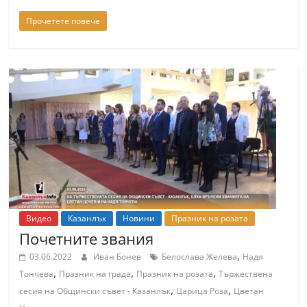
Прочетете повече
Видео
Казанлък
Новини
Празник на розата
Почетните звания
,
03.06.2022
Иван Бонев
Белослава Желева
Надя
,
,
,
Тончева
Празник на града
Празник на розата
Тържествена
,
,
сесия на Общински съвет - Казанлък
Царица Роза
Цветан