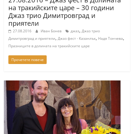
на тракийските царе – 30 години
Джаз трио Димитровград и
приятели
,
27.08.2016
Иван Бонев
джаз
Джаз трио
,
,
,
Димитровград и приятели
Джаз фест - Казанлък
Надя Тончева
Празниците в долината на тракийските царе
Прочетете повече