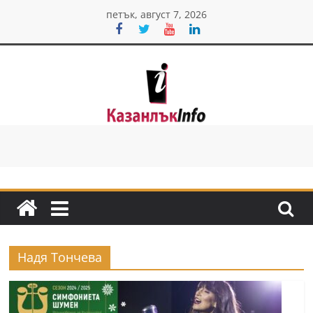
Skip
петък, август 7, 2026
to
content
Казанлък
инфо
Н
о
в
и
Надя Тончева
н
и
о