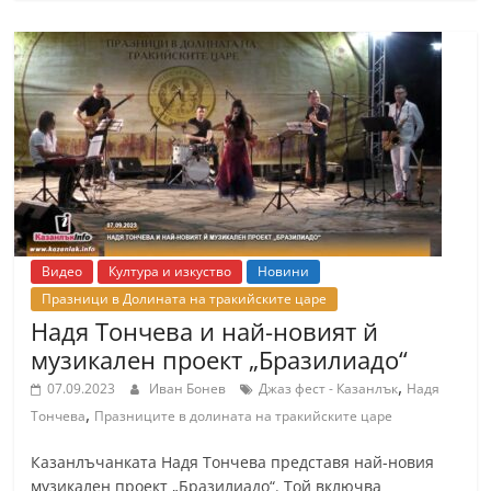
С
т
а
р
а
З
а
г
о
Видео
Култура и изкуство
Новини
р
Празници в Долината на тракийските царе
Надя Тончева и най-новият й
а
музикален проект „Бразилиадо“
–
,
k
07.09.2023
Иван Бонев
Джаз фест - Казанлък
Надя
,
Тончева
Празниците в долината на тракийските царе
a
z
Казанлъчанката Надя Тончева представя най-новия
a
музикален проект „Бразилиадо“. Той включва