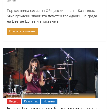
Цочев
Тържествена сесия на Общински съвет – Казанлък,
бяха връчени званията почетен гражданин на града
на Цветан Цочев и вписване в
Прочетете повече
Видео
Казанлък
Новини
Надя Тончева ще бъде вписвана в