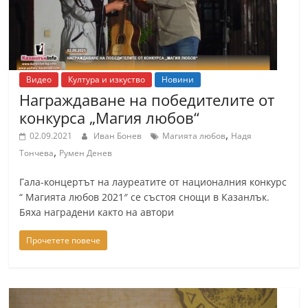
Видео
Култура и изкуство
Новини
Награждаване на победителите от
конкурса „Магия любов“
,
02.09.2021
Иван Бонев
Магията любов
Надя
,
Тончева
Румен Денев
Гала-концертът на лауреатите от националния конкурс
“ Магията любов 2021″ се състоя снощи в Казанлък.
Бяха наградени както на автори
Прочетете повече