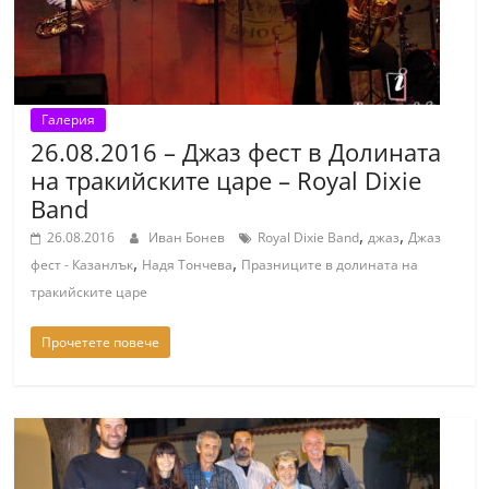
Галерия
26.08.2016 – Джаз фест в Долината
на тракийските царе – Royal Dixie
Band
,
,
26.08.2016
Иван Бонев
Royal Dixie Band
джаз
Джаз
,
,
фест - Казанлък
Надя Тончева
Празниците в долината на
тракийските царе
Прочетете повече