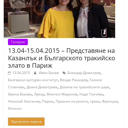
Галерия
13.04-15.04.2015 – Представяне на
Казанлък и Българското тракийско
злато в Париж
,
13.04.2015
Иван Бонев
Божидар Димитров
,
,
Български културен институт
Вежди Рашидов
Галина
,
,
,
Стоянова
Диана Димитрова
Долина на тракийските царе
,
,
,
,
Ирина Бокова
Лувър
Момчил Маринов
Надя Тончева
,
,
,
,
,
Николай Златанов
Париж
Празник на розата
траки
Франция
Юнеско
Прочетете повече