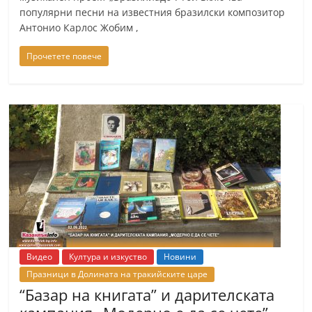
n
популярни песни на известния бразилски композитор
Антонио Карлос Жобим ,
l
a
Прочетете повече
k
.
i
n
f
o
,
k
a
z
Видео
Култура и изкуство
Новини
a
Празници в Долината на тракийските царе
n
“Базар на книгата” и дарителската
l