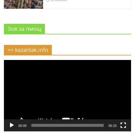
Зов за пмощ
=> kazanlak.info
Видео
00:00
00:15