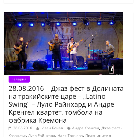
Галерия
28.08.2016 – Джаз фест в Долината
на тракийските царе – „Latino
Swing“ – Луло Райнхард и Андре
Кренгел квартет, томбола на
фабрика Кремона
,
28.08.2016
Иван Бонев
Андре Кренгел
Джаз фест -
,
,
,
Казанлък
Луло Райнхард
Надя Тончева
Празниците в