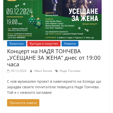
т
К
а
з
а
н
Казанлък
Култура и изкуство
Новини
л
Концерт на НАДЯ ТОНЧЕВА
ъ
„УСЕЩАНЕ ЗА ЖЕНА“ днес от 19:00
к
часа
и
09.12.2024
Иван Бонев
Надя Тончева
о
С нов музикален проект в навечерието на Коледа ще
б
зарадва своите почитатели певицата Надя Тончева.
л
Той е с нежното заглавие
а
Прочетете повече
с
т