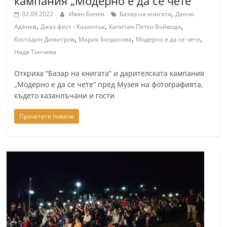
кампания „Модерно е да се чете”
a
,
02.09.2022
Иван Бонев
Базар на книгата
Данчо
k
,
,
,
Аденев
Джаз фест - Казанлък
Капитан Петко Войвода
-
,
,
,
Костадин Димитров
Мария Богданова
Модерно е да се чете
b
Надя Тончева
g
Откриха “Базар на книгата” и дарителската кампания
.
„Модерно е да се чете” пред Музея на фотографията,
i
където казанлъчани и гости
n
Прочетете повече
f
o
,
g
a
l
l
e