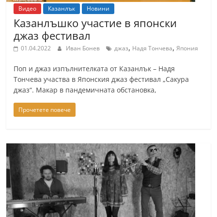
Видео
Казанлък
Новини
Казанлъшко участие в японски
джаз фестивал
,
,
01.04.2022
Иван Бонев
джаз
Надя Тончева
Япония
Поп и джаз изпълнителката от Казанлък – Надя
Тончева участва в Японския джаз фестивал „Сакура
джаз“. Макар в пандемичната обстановка,
Прочетете повече