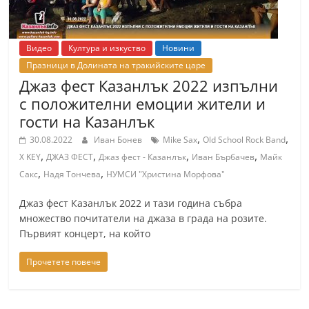
r
y
Видео
Култура и изкуство
Новини
-
Празници в Долината на тракийските царе
k
Джаз фест Казанлък 2022 изпълни
a
с положителни емоции жители и
z
гости на Казанлък
a
,
,
30.08.2022
Иван Бонев
Mike Sax
Old School Rock Band
n
,
,
,
,
X KEY
ДЖАЗ ФЕСТ
Джаз фест - Казанлък
Иван Бърбачев
Майк
l
,
,
Сакс
Надя Тончева
НУМСИ "Христина Морфова"
a
Джаз фест Казанлък 2022 и тази година събра
k
множество почитатели на джаза в града на розите.
.
Първият концерт, на който
c
Прочетете повече
o
m