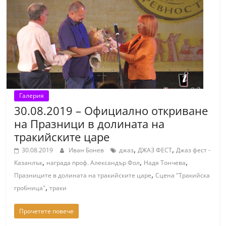
Галерия
30.08.2019 – Официално откриване
на Празници в долината на
тракийските царе
,
,
30.08.2019
Иван Бонев
джаз
ДЖАЗ ФЕСТ
Джаз фест -
,
,
,
Казанлък
награда проф. Александър Фол
Надя Тончева
,
Празниците в долината на тракийските царе
Сцена "Тракийска
,
гробница"
траки
Прочетете повече