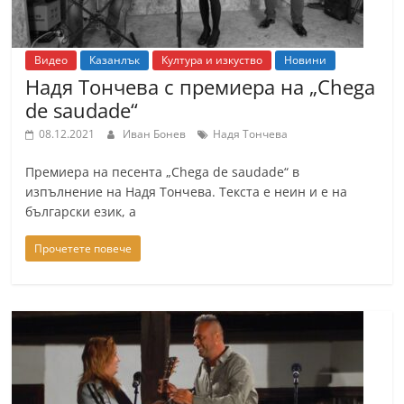
Видео
Казанлък
Култура и изкуство
Новини
Надя Тончева с премиера на „Chega
de saudade“
08.12.2021
Иван Бонев
Надя Тончева
Премиера на песента „Chega de saudade“ в
изпълнение на Надя Тончева. Текста е неин и е на
български език, а
Прочетете повече