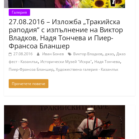
Галерия
27.08.2016 – Изложба „Тракийска
раподия“ с изпълнение на Виктор
Владков, Надя Тончева и Пиер-
Франсоа Бланшер
,
,
27.08.2016
Иван Бонев
Виктор Владков
джаз
Джаз
,
,
,
фест - Казанлък
Исторически Музей "Искра"
Надя Тончева
,
Пиер-Франсоа Бланшер
Художествена галерия - Казанлък
Прочетете повече