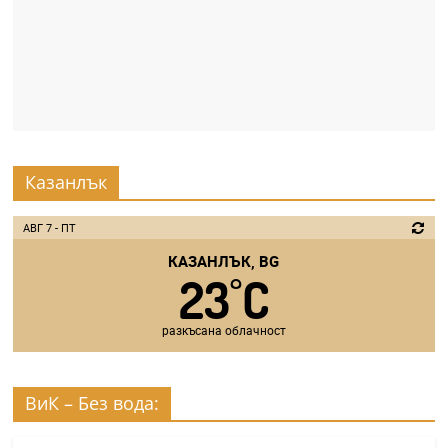
Казанлък
АВГ 7 - ПТ
КАЗАНЛЪК, BG
23
C
°
разкъсана облачност
ВиК – Без вода: