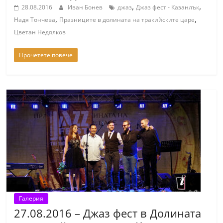
,
,
28.08.2016
Иван Бонев
джаз
Джаз фест - Казанлък
,
,
Надя Тончева
Празниците в долината на тракийските царе
Цветан Недялков
Прочетете повече
Галерия
27.08.2016 – Джаз фест в Долината