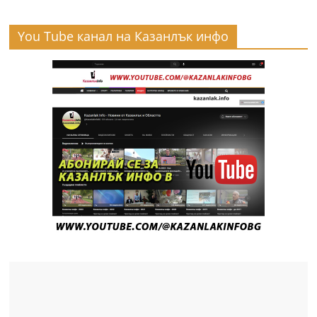
You Tube канал на Казанлък инфо