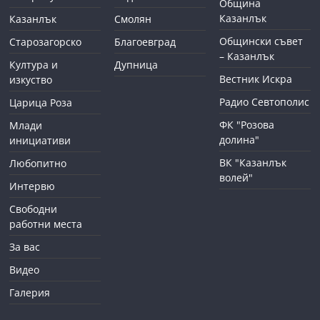
Община
Казанлък
Казанлък
Смолян
Общински съвет
Старозагорско
Благоевград
– Казанлък
Култура и
Дупница
Вестник Искра
изкуство
Радио Севтополис
Царица Роза
ФК "Розова
Млади
долина"
инициативи
ВК "Казанлък
Любопитно
волей"
Интервю
Свободни
работни места
За вас
Видео
Галерия