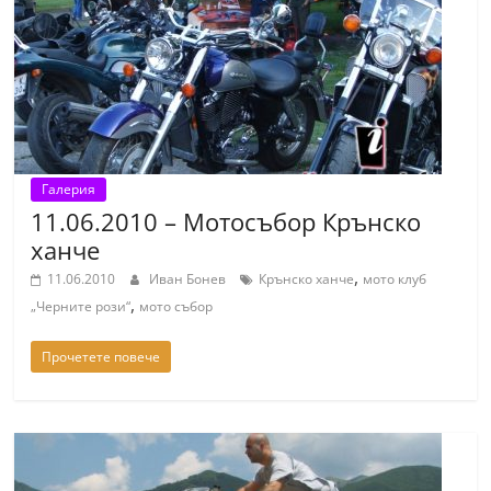
т
К
а
з
а
н
Галерия
л
11.06.2010 – Мотосъбор Крънско
ъ
ханче
к
,
11.06.2010
Иван Бонев
Крънско ханче
мото клуб
и
,
„Черните рози“
мото събор
о
б
Прочетете повече
л
а
с
т