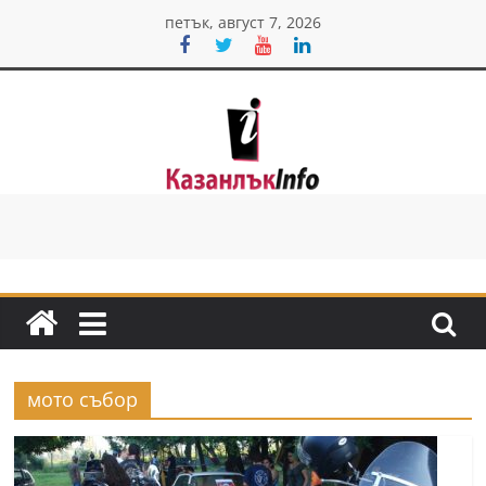
Skip
петък, август 7, 2026
to
content
Казанлък
инфо
Н
о
в
и
мото събор
н
и
о