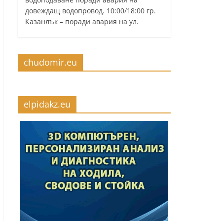
довеждащ водопровод. 10:00/18:00 гр.
Казанлък – поради авария на ул.
chudomir.eu
elpidakz.eu