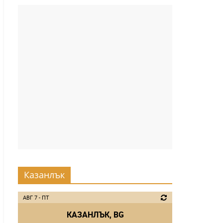
Казанлък
АВГ 7 - ПТ
КАЗАНЛЪК, BG