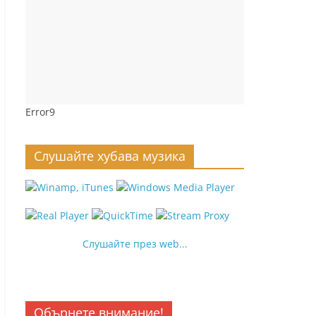
Error9
Слушайте хубава музика
Слушайте през web...
Обърнете внимание!