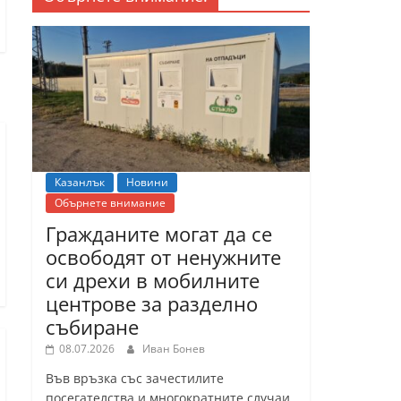
Казанлък
Новини
Обърнете внимание
Гражданите могат да се
освободят от ненужните
си дрехи в мобилните
центрове за разделно
събиране
08.07.2026
Иван Бонев
Във връзка със зачестилите
посегателства и многократните случаи