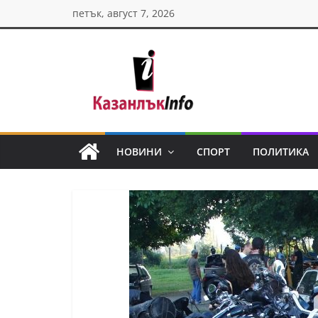
Skip
петък, август 7, 2026
to
content
Казанлък
инфо
НОВИНИ
СПОРТ
ПОЛИТИКА
Н
о
в
и
н
и
о
т