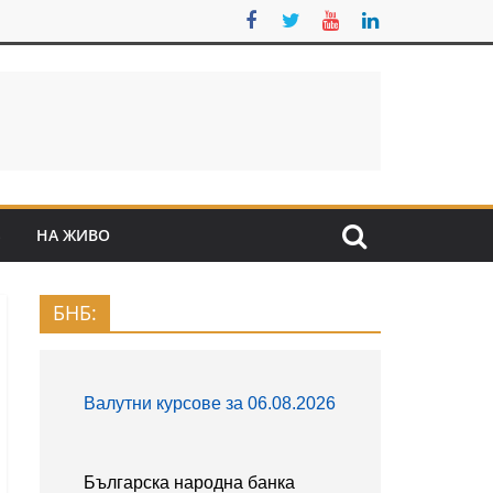
S
НА ЖИВО
БНБ: