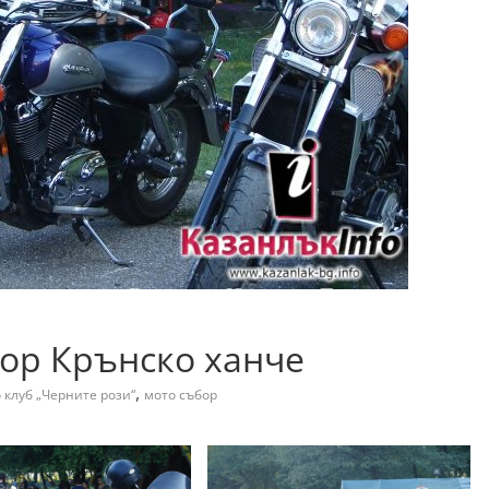
бор Крънско ханче
,
 клуб „Черните рози“
мото събор