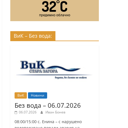
32
C
°
предимно облачно
ВиК – Без вода:
ВиК
Новини
Без вода – 06.07.2026
06.07.2026
Иван Бонев
08:00/15:00 с. Енина – с нарушено
водоподаване поради авария на