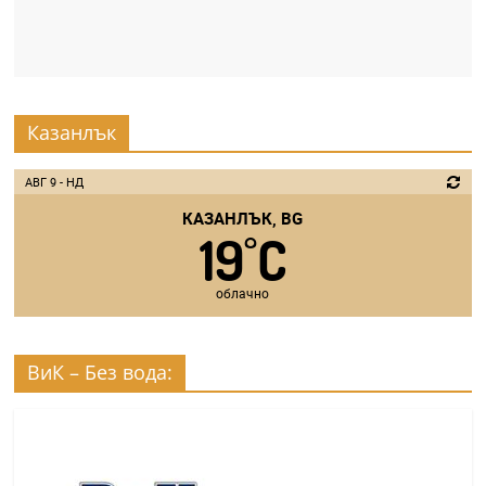
Казанлък
АВГ 9 - НД
КАЗАНЛЪК, BG
19
C
°
облачно
ВиК – Без вода: