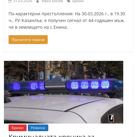
31.03.2026
Иван Бонев
крими
По-характерни престъпления: На 30.03.2026 г., в 19.30
ч., РУ-Казанлък, е получен сигнал от 44-годишен мъж,
че в землището на с.Енина,
Прочетете повече
Крими
Новини
Криминалната хроника за