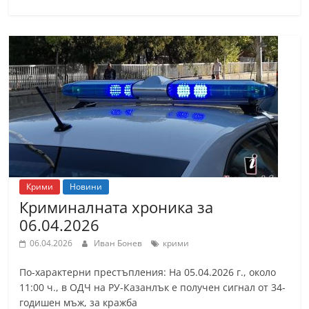
n
l
a
k
.
i
n
f
o
,
Крими
Новини
Криминалната хроника за
k
06.04.2026
a
z
06.04.2026
Иван Бонев
крими
a
По-характерни престъпления: На 05.04.2026 г., около
n
11:00 ч., в ОДЧ на РУ-Казанлък е получен сигнал от 34-
l
годишен мъж, за кражба