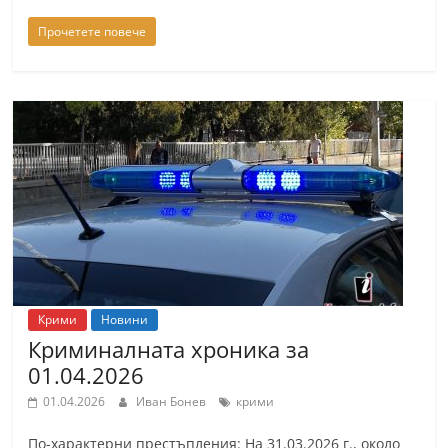
a
Прочетете повече
k
-
b
g
.
i
n
f
o
,
Крими
Новини
g
Криминалната хроника за
a
01.04.2026
l
01.04.2026
Иван Бонев
крими
l
e
По-характерни престъпления: На 31.03.2026 г., около