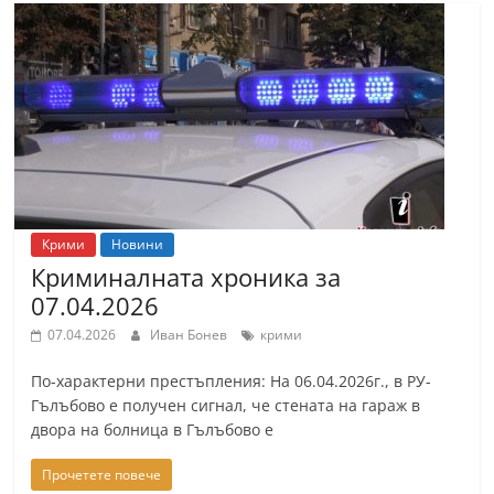
С
т
а
р
а
З
а
г
Крими
Новини
о
Криминалната хроника за
р
07.04.2026
а
07.04.2026
Иван Бонев
крими
–
По-характерни престъпления: На 06.04.2026г., в РУ-
k
Гълъбово е получен сигнал, че стената на гараж в
a
двора на болница в Гълъбово е
z
Прочетете повече
a