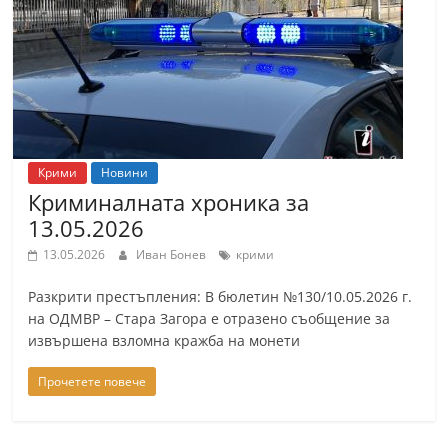
т
К
а
з
а
н
Крими
Новини
л
Криминалната хроника за
ъ
13.05.2026
к
13.05.2026
Иван Бонев
крими
и
Разкрити престъпления: В бюлетин №130/10.05.2026 г.
о
на ОДМВР – Стара Загора е отразено съобщение за
б
извършена взломна кражба на монети
л
а
Прочетете повече
с
т