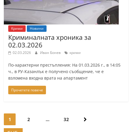
Крими
Новини
Криминалната хроника за
02.03.2026
02.03.2026
Иван Бонев
крими
По-характерни престъпления: На 01.03.2026 г., в 14:05
ч., в РУ-Казанлък е получено съобщение, че е
взломена входна врата на апартамент
Прочетете повече
Навигация
1
2
…
32