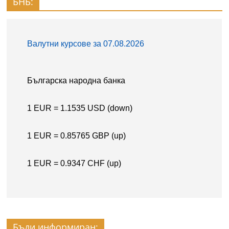
БНБ:
Бъди информиран: