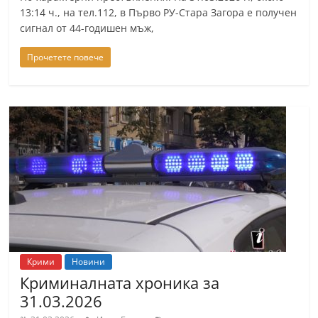
r
13:14 ч., на тел.112, в Първо РУ-Стара Загора е получен
сигнал от 44-годишен мъж,
y
-
Прочетете повече
k
a
z
a
n
l
a
k
.
c
Крими
Новини
o
Криминалната хроника за
m
31.03.2026