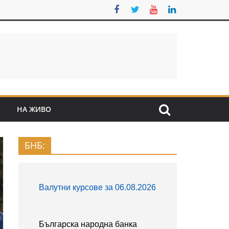
S
НА ЖИВО
БНБ: