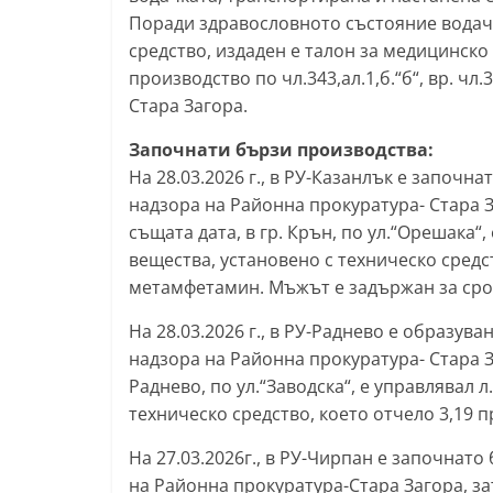
Поради здравословното състояние водачка
k
средство, издаден е талон за медицинско
-
производство по чл.343,ал.1,б.“б“, вр. чл
b
Стара Загора.
g
Започнати бързи производства:
.
На 28.03.2026 г., в РУ-Казанлък е започн
i
надзора на Районна прокуратура- Стара За
n
същата дата, в гр. Крън, по ул.“Орешака“
f
вещества, установено с техническо средс
o
метамфетамин. Мъжът е задържан за срок
,
На 28.03.2026 г., в РУ-Раднево е образув
g
надзора на Районна прокуратура- Стара За
a
Раднево, по ул.“Заводска“, е управлявал л
l
техническо средство, което отчело 3,19 
l
На 27.03.2026г., в РУ-Чирпан е започнато
e
на Районна прокуратура-Стара Загора, затов
r