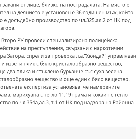
и закани от лице, близко на пострадалата. На място е
тел на деянието е установен е 36-годишен мъж, който
о е досъдебно производство по чл.325,ал.2 от НК под
агора.
от Второ РУ провели специализирана полицейска
ействие на престъпления, свързани с наркотични
ара Загора, спрели за проверка л.а.“Хюндай“ управляван
 и иззети плик с бяло кристалообразно вещество,
ще два плика и стъклено бурканче със суха зелена
ристалообразно вещество и още един с бяло вещество.
готвената експертиза установява, че намерените
ама, марихуана с тегло 11,19 грама и кокаин с тегло
тво по чл.354а,ал.3, т.1 от НК под надзора на Районна