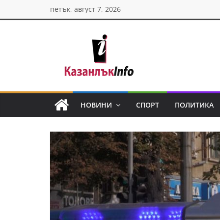
Skip
петък, август 7, 2026
to
content
Казанлък
инфо
НОВИНИ
СПОРТ
ПОЛИТИКА
Н
о
в
и
н
и
о
т