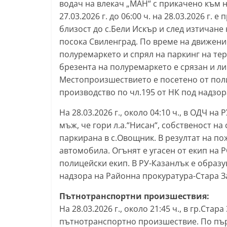
водач на влекач „МАН“ с прикачено към не
т
27.03.2026 г. до 06:00 ч. на 28.03.2026 г. 
а
близост до с.Бели Искър и след изтичане
р
посока Свиленград. По време на движени
полуремаркето и спрял на паркинг на тер
а
брезента на полуремаркето е срязан и ли
З
Местопроизшествието е посетено от пол
а
производство по чл.195 от НК под надзор
г
о
На 28.03.2026 г., около 04:10 ч., в ОДЧ н
мъж, че гори л.а.“Нисан“, собственост на
р
паркирана в с.Овощник. В резултат на по
а
автомобила. Огънят е угасен от екип на
–
полицейски екип. В РУ-Казанлък е образу
k
надзора на Районна прокуратура-Стара З
a
Пътнотранспортни произшествия:
z
На 28.03.2026 г., около 21:45 ч., в гр.Стар
a
пътнотранспортно произшествие. По пъ
n