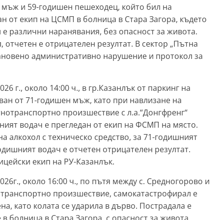
н мъж и 59-годишен пешеходец, който бил на
н от екип на ЦСМП в болница в Стара Загора, където
 е различни наранявания, без опасност за живота.
, отчетен е отрицателен резултат. В сектор „Пътна
становено административно нарушение и протокол за
6 г., около 14:00 ч., в гр.Казанлък от паркинг на
яван от 71-годишен мъж, като при навлизане на
ътнотранспортно произшествие с л.а.“Донгфренг“
ният водач е прегледан от екип на ФСМП на място.
на алкохол с техническо средство, за 71-годишният
годишният водач е отчетен отрицателен резултат.
цейски екип на РУ-Казанлък.
6г., около 16:00 ч., по пътя между с. Средногорово и
тнотранспортно произшествие, самокатастрофирал е
ена, като колата се ударила в дърво. Пострадала е
в болница в Стара Загора, с опасност за живота.