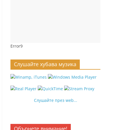
Error9
Слушайте хубава музика
Слушайте през web...
Обърнете внимание!