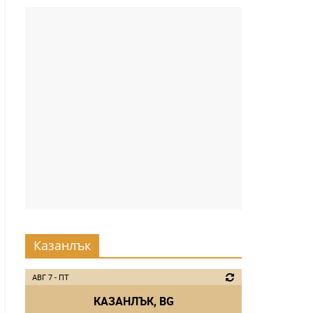
Казанлък
АВГ 7 - ПТ
КАЗАНЛЪК, BG