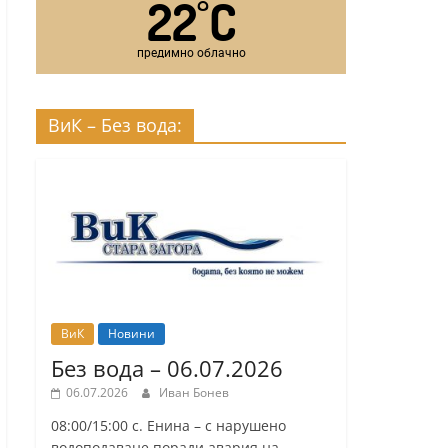
22
C
°
предимно облачно
ВиК – Без вода:
ВиК
Новини
Без вода – 06.07.2026
06.07.2026
Иван Бонев
08:00/15:00 с. Енина – с нарушено
водоподаване поради авария на