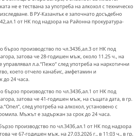
та не е тествана за употреба на алкохол с техническо
 изследване. В РУ-Казанлък е започнато досъдебно
.342,ал.1 от НК под надзора на Районна прокуратура-
ато бързо производство по чл.343б,ал.3 от НК под
гора, затова че 28-годишен мъж, около 11.25 ч., на
, е управлявал л.а.“Пежо“ след употреба на наркотични
тво, което отчело канабис, амфетамин и
 до 24 часа.
ано бързо производство по чл.343б,ал.1 от НК под
гора, затова че 41-годишен мъж, на същата дата, в гр.
.а.“Опел“, след употреба на алкохол, установено с
промила. Мъжът е задържан за срок до 24 часа.
 бързо производство по чл.343б,ал.1 от НК под надзора
а че 67-годишен мъж, на 27.03.2026 г., в 11:03 ч., в гр.