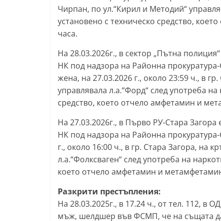
Чирпан, по ул.“Кирил и Методий“ управляв
y
установено с техническо средство, което
-
часа.
k
На 28.03.2026г., в сектор „Пътна полиция
a
НК под надзора на Районна прокуратура-
z
жена, на 27.03.2026 г., около 23:59 ч., в г
a
управлявала л.а.“Форд“ след употреба на
n
средство, което отчело амфетамин и ме
l
На 27.03.2026г., в Първо РУ-Стара Загора
a
НК под надзора на Районна прокуратура-С
k
г., около 16:00 ч., в гр. Стара Загора, на
.
л.а.“Фолксваген“ след употреба на нарко
c
което отчело амфетамин и метамфетамин.
o
Разкрити престъпления:
m
На 28.03.2025г., в 17.24 ч., от тел. 112,
мъж, шелдшер във ФСМП, че на същата да