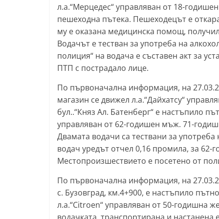
л.а.“Мерцедес“ управляван от 18-годише
l
пешеходна пътека. Пешеходецът е откара
a
му е оказана медицинска помощ, получил
k
Водачът е тестван за употреба на алкохол
.
полиция“ на водача е съставен акт за у
i
ПТП с пострадало лице.
n
По първоначална информация, на 27.03.202
f
магазин се движел л.а.“Дайхатсу“ управл
o
бул..“Княз Ал. Батенберг“ е настъпило п
,
управляван от 62-годишен мъж. 71-годиш
k
Двамата водачи са тествани за употреба 
водач уредът отчел 0,16 промила, за 62-
a
Местопроизшествието е посетено от поли
z
a
По първоначална информация, на 27.03.202
n
с. Бузовград, км.4+900, е настъпило пъ
l
л.а.“Citroen“ управляван от 50-годишна ж
водачката, транспортирана и настанена е 
a