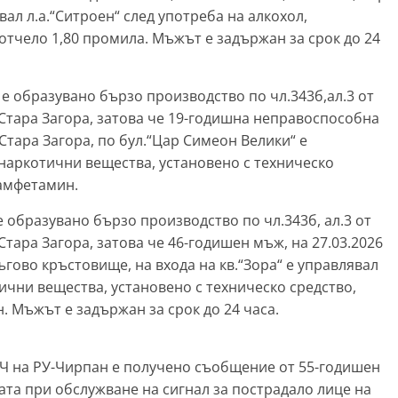
ал л.а.“Ситроен“ след употреба на алкохол,
 отчело 1,80 промила. Мъжът е задържан за срок до 24
“ е образувано бързо производство по чл.343б,ал.3 от
Стара Загора, затова че 19-годишна неправоспособна
р. Стара Загора, по бул.“Цар Симеон Велики“ е
 наркотични вещества, установено с техническо
тамфетамин.
 е образувано бързо производство по чл.343б, ал.3 от
тара Загора, затова че 46-годишен мъж, на 27.03.2026
 кръгово кръстовище, на входа на кв.“Зора“ е управлявал
тични вещества, установено с техническо средство,
 Мъжът е задържан за срок до 24 часа.
 в ОДЧ на РУ-Чирпан е получено съобщение от 55-годишен
та при обслужване на сигнал за пострадало лице на