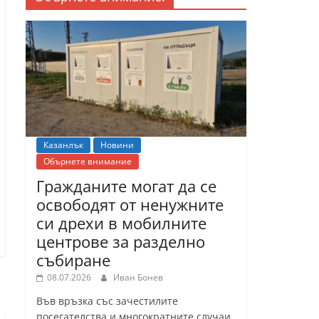
Казанлък
Новини
Обърнете внимание
Гражданите могат да се
освободят от ненужните
си дрехи в мобилните
центрове за разделно
събиране
08.07.2026
Иван Бонев
Във връзка със зачестилите
посегателства и многократните случаи