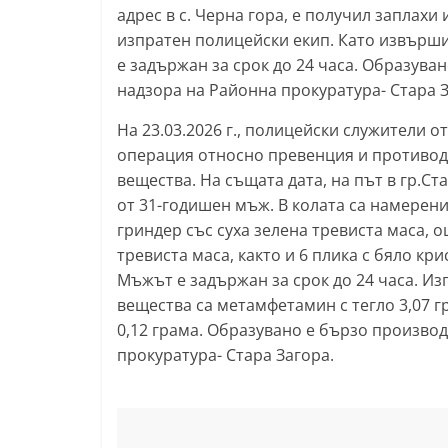
адрес в с. Черна гора, е получил заплахи 
изпратен полицейски екип. Като извърши
е задържан за срок до 24 часа. Образуван
надзора на Районна прокуратура- Стара З
На 23.03.2026 г., полицейски служители 
операция относно превенция и противод
вещества. На същата дата, на път в гр.Ст
от 31-годишен мъж. В колата са намерени
гриндер със суха зелена тревиста маса, о
тревиста маса, както и 6 плика с бяло к
Мъжът е задържан за срок до 24 часа. Из
вещества са метамфетамин с тегло 3,07 гр
0,12 грама. Образувано е бързо производс
прокуратура- Стара Загора.