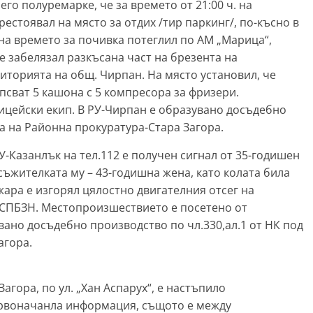
го полуремарке, че за времето от 21:00 ч. на
е престоявал на място за отдих /тир паркинг/, по-късно в
 на времето за почивка потеглил по АМ „Марица“,
е забелязал разкъсана част на брезента на
иторията на общ. Чирпан. На място установил, че
псват 5 кашона с 5 компресора за фризери.
ицейски екип. В РУ-Чирпан е образувано досъдебно
а на Районна прокуратура-Стара Загора.
а РУ-Казанлък на тел.112 е получен сигнал от 35-годишен
 съжителката му – 43-годишна жена, като колата била
жара е изгорял цялостно двигателния отсег на
 РСПБЗН. Местопроизшествието е посетено от
вано досъдебно производство по чл.330,ал.1 от НК под
агора.
а Загора, по ул. „Хан Аспарух“, е настъпило
рвоначанла информация, същото е между