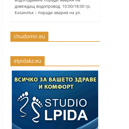
довеждащ водопровод. 10:00/18:00 гр.
Казанлък – поради авария на ул.
chudomir.eu
elpidakz.eu