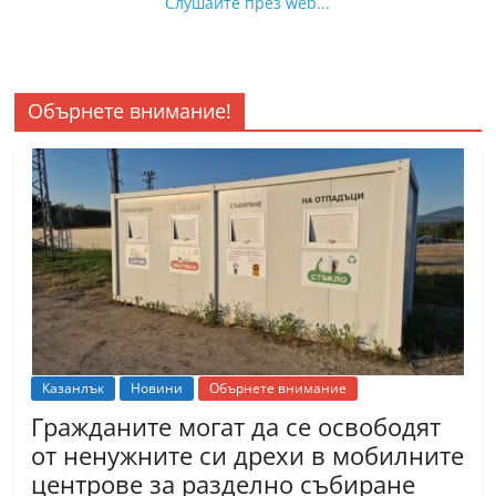
Слушайте през web...
Обърнете внимание!
Казанлък
Новини
Обърнете внимание
Гражданите могат да се освободят
от ненужните си дрехи в мобилните
центрове за разделно събиране