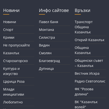
Новини
Инфо сайтове
Връзки
Новини
Павел баня
Транспорт
Община
Спорт
Монтана
Казанлък
Крими
Силистра
Открий Казанлък
Не пропускайте
Видин
Община
Казанлък
Казанлък
Смолян
Общински съвет
Старозагорско
Благоевград
– Казанлък
Култура и
Дупница
Вестник Искра
изкуство
Радио Севтополис
Царица Роза
ФК "Розова
Млади
долина"
инициативи
ВК "Казанлък
Любопитно
волей"