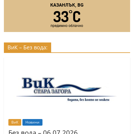
КАЗАНЛЪК, BG
33
C
°
предимно облачно
ВиК – Без вода:
ВиК
Новини
Без вода – 06.07.2026