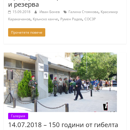
и резерва
r
,
15.09.2018
Иван Бонев
Галина Стоянова
Красимир
y
,
,
,
Каракачанов
Крънско ханче
Румен Радев
СОСЗР
-
k
Прочетете повече
a
z
a
n
l
a
k
.
c
o
Галерия
m
14.07.2018 – 150 години от гибелта