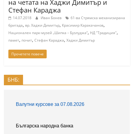
на четата на Хаджи Димитър и
Стефан Караджа
14.07.2018
Иван Бонев
61-ва Стрямска механизирана
,
,
,
бригада
вр. Хаджи Димитър
Красимир Каракачанов
,
,
Национален парк-музей „Шипка – Бузлуджа“
НД "Традиция"
,
,
,
памет
почит
Стефан Караджа
Хаджи Димитър
Прочетете повече
БНБ: