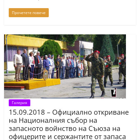
a
Прочетете повече
k
-
b
g
.
i
n
f
o
,
g
Галерия
15.09.2018 – Официално откриване
a
на Националния събор на
l
запасното войнство на Съюза на
l
офицерите и сержантите от запаса
e