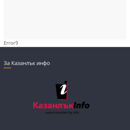
Error9
За Казанлък инфо