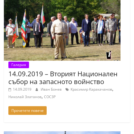
С
т
а
р
а
З
а
г
Галерия
14.09.2019 – Вторият Национален
о
събор на запасното войнство
р
,
а
14.09.2019
Иван Бонев
Красимир Каракачанов
,
Николай Златанов
СОСЗР
–
k
Прочетете повече
a
z
a