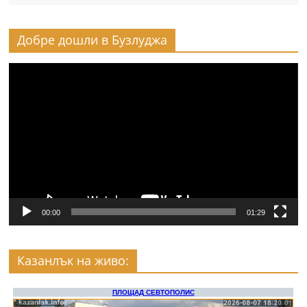
Добре дошли в Бузлуджа
Видео
00:00
01:29
Казанлък на живо: