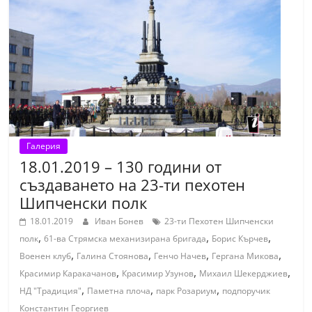
n
l
a
k
.
i
n
Галерия
f
18.01.2019 – 130 години от
o
създаването на 23-ти пехотен
,
Шипченски полк
k
18.01.2019
Иван Бонев
23-ти Пехотен Шипченски
a
,
,
,
полк
61-ва Стрямска механизирана бригада
Борис Кърчев
z
,
,
,
,
Военен клуб
Галина Стоянова
Генчо Начев
Гергана Микова
a
,
,
,
Красимир Каракачанов
Красимир Узунов
Михаил Шекерджиев
n
,
,
,
НД "Традиция"
Паметна плоча
парк Розариум
подпоручик
l
Константин Георгиев