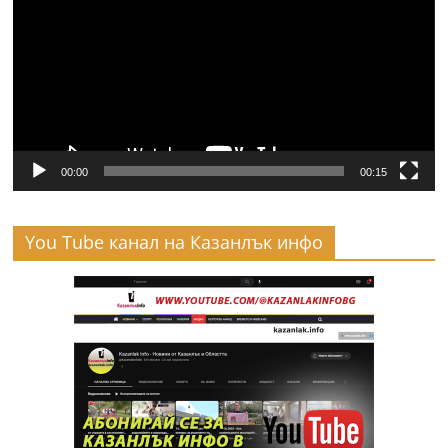
00:00
00:15
You Tube канал на Казанлък инфо